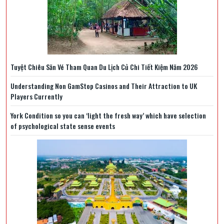
Tuyệt Chiêu Săn Vé Tham Quan Du Lịch Củ Chi Tiết Kiệm Năm 2026
Understanding Non GamStop Casinos and Their Attraction to UK
Players Currently
York Condition so you can ‘light the fresh way’ which have selection
of psychological state sense events