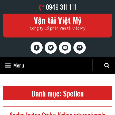
Skip
Phone
0949 311 111
to
Number
content
Vận tải Việt Mỹ
Skip
to
Công ty Cổ phần Vận tải Việt Mỹ
content
Facebook
Twitter
Youtube
Pinterest
Menu
Menu
Search
for:
Danh mục:
Spellen
Spelen buiten Cruks: Veilige internationale