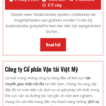
Verant
Tháng
SINH
8:12 sáng
6,
spelen
Steeds meer Nederlandse spelers ontdekken de
2026
bij
mogelijkheden van gokken zonder Cruks bij
betrou
buitenlandse gokplatformen die niet zijn aangesloten
interna
bij het ...
casino’s
Read
Read Full
Full
Công ty Cổ phần Vận tải Việt Mỹ
Là một trong những công ty hàng đầu về lĩnh vực
vận
chuyển giao nhận nội địa
tại Việt Nam. Chúng tôi cung cấp
đầy đủ và toàn diện các dịch vụ và giải pháp tốt nhất trong
lĩnh vực vận tải đường bộ. Với gần 20 năm kinh nghiệm,
chúng tôi cam kết mang đến cho khách hàng những
dịch vụ