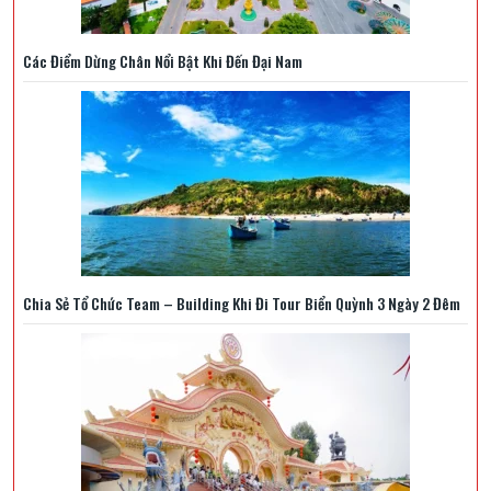
Các Điểm Dừng Chân Nổi Bật Khi Đến Đại Nam
Chia Sẻ Tổ Chức Team – Building Khi Đi Tour Biển Quỳnh 3 Ngày 2 Đêm