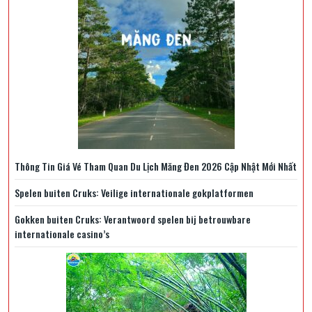
Thông Tin Giá Vé Tham Quan Du Lịch Măng Đen 2026 Cập Nhật Mới Nhất
Spelen buiten Cruks: Veilige internationale gokplatformen
Gokken buiten Cruks: Verantwoord spelen bij betrouwbare
internationale casino’s