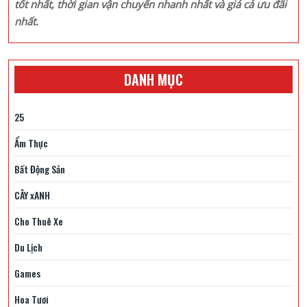
tốt nhất, thời gian vận chuyển nhanh nhất và giá cả ưu đãi
nhất.
DANH MỤC
25
Ẩm Thực
Bất Động Sản
CÂY xANH
Cho Thuê Xe
Du Lịch
Games
Hoa Tươi