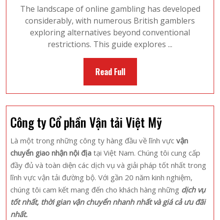
6,
and
The landscape of online gambling has developed
2026
Their
considerably, with numerous British gamblers
Attra
exploring alternatives beyond conventional
to
restrictions. This guide explores ...
UK
Playe
Read
Read Full
Curre
Full
Công ty Cổ phần Vận tải Việt Mỹ
Là một trong những công ty hàng đầu về lĩnh vực
vận
chuyển giao nhận nội địa
tại Việt Nam. Chúng tôi cung cấp
đầy đủ và toàn diện các dịch vụ và giải pháp tốt nhất trong
lĩnh vực vận tải đường bộ. Với gần 20 năm kinh nghiệm,
chúng tôi cam kết mang đến cho khách hàng những
dịch vụ
tốt nhất, thời gian vận chuyển nhanh nhất và giá cả ưu đãi
nhất.