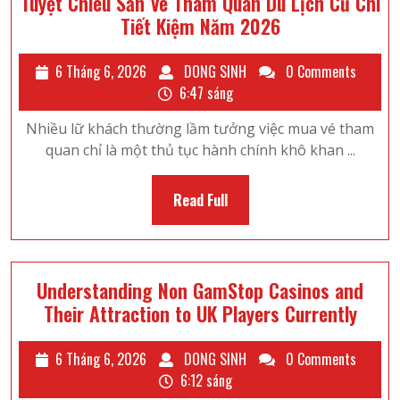
Tuyệt Chiêu Săn Vé Tham Quan Du Lịch Củ Chi
Tuyệt
Tiết Kiệm Năm 2026
Chiêu
Săn
6
DONG
6 Tháng 6, 2026
DONG SINH
0 Comments
Vé
Tháng
SINH
6:47 sáng
6,
Tham
Nhiều lữ khách thường lầm tưởng việc mua vé tham
2026
Quan
quan chỉ là một thủ tục hành chính khô khan ...
Du
Lịch
Read
Read Full
Củ
Full
Chi
Tiết
Kiệm
Understanding Non GamStop Casinos and
Năm
Unde
Their Attraction to UK Players Currently
2026
Non
GamS
6
DONG
6 Tháng 6, 2026
DONG SINH
0 Comments
Casin
Tháng
SINH
6:12 sáng