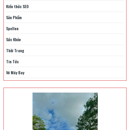
Kiến thức SEO
Sản Phẩm
Spellen
Sức Khỏe
Thời Trang
Tin Tức
Vé Máy Bay