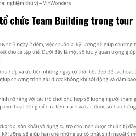
 tổ chức Team Building trong tour
uỳnh 3 ngày 2 đêm, việc chuẩn bị kỹ lưỡng sẽ giúp chương t
kết cho cả tập thể. Dưới đây là một số lưu ý quan trọng giúp
:
 phù hợp và ưu tiên những ngày có thời tiết đẹp để các hoạt
sẽ giúp chương trình giữ được không khí sôi động và đảm bảo
rình rõ ràng với các trò chơi phù hợp số lượng người tham g
giúp mọi hoạt động diễn ra liền mạch và tạo được sự hào hứn
ackdrop, sân khấu và dụng cụ trò chơi nên được chuẩn bị đầ
ra kỹ lưỡng sẽ giúp hạn chế những sự cố phát sinh ngoài ý m