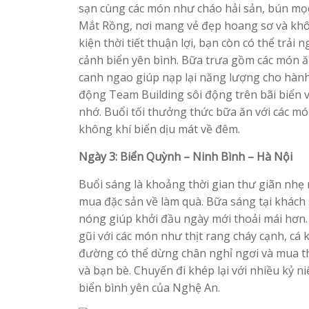
sạn cùng các món như cháo hải sản, bún mọ
Mắt Rồng, nơi mang vẻ đẹp hoang sơ và khô
kiện thời tiết thuận lợi, bạn còn có thể tr
cảnh biển yên bình. Bữa trưa gồm các món ă
canh ngao giúp nạp lại năng lượng cho hành 
động Team Building sôi động trên bãi biển 
nhớ. Buổi tối thưởng thức bữa ăn với các m
không khí biển dịu mát về đêm.
Ngày 3: Biển Quỳnh – Ninh Bình – Hà Nội
Buổi sáng là khoảng thời gian thư giãn nhẹ
mua đặc sản về làm quà. Bữa sáng tại khác
nóng giúp khởi đầu ngày mới thoải mái hơn.
gũi với các món như thịt rang cháy cạnh, cá 
đường có thể dừng chân nghỉ ngơi và mua t
và bạn bè. Chuyến đi khép lại với nhiều kỷ
biển bình yên của Nghệ An.