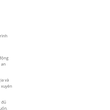
rình
 động
 an
ia và
g xuyên
y đủ
uốn.