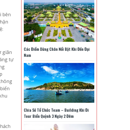
i bên
nhận
ệ:
Các Điểm Dừng Chân Nổi Bật Khi Đến Đại
ư giãn
Nam
áng tự
ang
úp
 không
 biển
 khu
Chia Sẻ Tổ Chức Team – Building Khi Đi
Tour Biển Quỳnh 3 Ngày 2 Đêm
khách