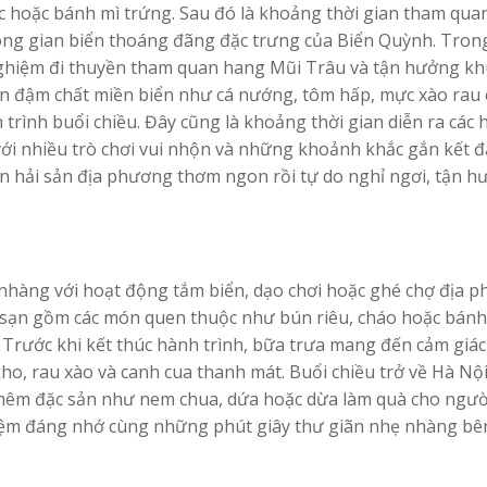
c hoặc bánh mì trứng. Sau đó là khoảng thời gian tham qu
ng gian biển thoáng đãng đặc trưng của Biển Quỳnh. Tron
ải nghiệm đi thuyền tham quan hang Mũi Trâu và tận hưởng k
n đậm chất miền biển như cá nướng, tôm hấp, mực xào rau 
trình buổi chiều. Đây cũng là khoảng thời gian diễn ra các 
với nhiều trò chơi vui nhộn và những khoảnh khắc gắn kết 
ón hải sản địa phương thơm ngon rồi tự do nghỉ ngơi, tận 
 nhàng với hoạt động tắm biển, dạo chơi hoặc ghé chợ địa 
h sạn gồm các món quen thuộc như bún riêu, cháo hoặc bán
 Trước khi kết thúc hành trình, bữa trưa mang đến cảm giá
kho, rau xào và canh cua thanh mát. Buổi chiều trở về Hà Nội
hêm đặc sản như nem chua, dứa hoặc dừa làm quà cho ngườ
 niệm đáng nhớ cùng những phút giây thư giãn nhẹ nhàng b