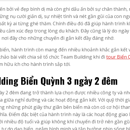
n bởi vẻ đẹp bình dị mà còn ghi dấu ấn bởi sự chân thành,
g nụ cười giản dị, sự nhiệt tình và nét gần gũi của con ng
ất kỳ ai từng ghé thăm. Chính điều đó đã giúp hành trình 
iều cảm xúc đẹp trong lòng du khách. Đây cũng là lý do ngày
n nơi đây cho những chuyến đi gắn kết đầy đáng nhớ.
biển, hành trình còn mang đến nhiều khoảnh khắc gắn kết 
ảo bài viết chia sẻ tổ chức Team Building khi đi
tour Biển
 hữu ích cho hành trình sắp tới.
lding Biển Quỳnh 3 ngày 2 đêm
gày 2 đêm đang trở thành lựa chọn được nhiều công ty và n
òa giữa nghỉ dưỡng và các hoạt động gắn kết. Với quỹ thời g
ng những phút giây thư giãn bên biển mà còn có cơ hội tha
hĩa. Điểm đặc biệt của hành trình này là các hoạt động giao 
ới nhiều độ tuổi và giúp không khí chuyến đi trở nên gần gũ
hể tự do dạo biển, ngắm bình minh và tận hưởng nhịp sống b