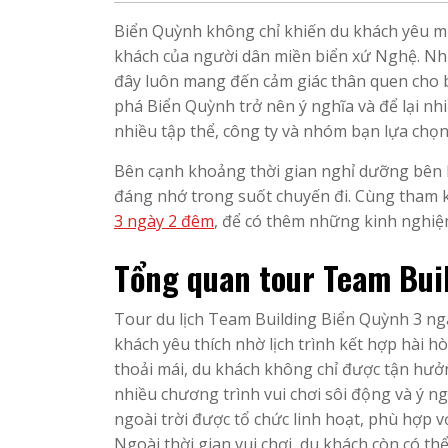
Biển Quỳnh không chỉ khiến du khách yêu mế
khách của người dân miền biển xứ Nghệ. Nhữn
đây luôn mang đến cảm giác thân quen cho b
phá Biển Quỳnh trở nên ý nghĩa và để lại nh
nhiều tập thể, công ty và nhóm bạn lựa chọ
Bên cạnh khoảng thời gian nghỉ dưỡng bên 
đáng nhớ trong suốt chuyến đi. Cùng tham kh
3 ngày 2 đêm
, để có thêm những kinh nghiệm
Tổng quan tour Team Bui
Tour du lịch Team Building Biển Quỳnh 3 n
khách yêu thích nhờ lịch trình kết hợp hài h
thoải mái, du khách không chỉ được tận hưở
nhiều chương trình vui chơi sôi động và ý ng
ngoài trời được tổ chức linh hoạt, phù hợp v
Ngoài thời gian vui chơi, du khách còn có t