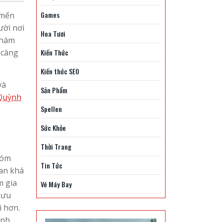
Games
 mến
ười nơi
Hoa Tươi
khám
 càng
Kiến Thức
Kiến thức SEO
và
Sản Phẩm
 Quỳnh
Spellen
Sức Khỏe
Thời Trang
hóm
Tin Tức
ian khá
m gia
Vé Máy Bay
lưu
i hơn.
ình