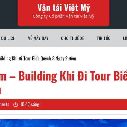
Vận tải Việt Mỹ
Công ty Cổ phần Vận tải Việt Mỹ
DU LỊCH
VÉ MÁY BAY
CHO THUÊ XE
TIN TỨC
LI
ilding Khi Đi Tour Biển Quỳnh 3 Ngày 2 Đêm
m – Building Khi Đi Tour Bi
m
ents
10:47 sáng