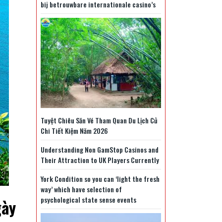
bij betrouwbare internationale casino’s
Tuyệt Chiêu Săn Vé Tham Quan Du Lịch Củ
Chi Tiết Kiệm Năm 2026
Understanding Non GamStop Casinos and
Their Attraction to UK Players Currently
York Condition so you can ‘light the fresh
way’ which have selection of
psychological state sense events
gày