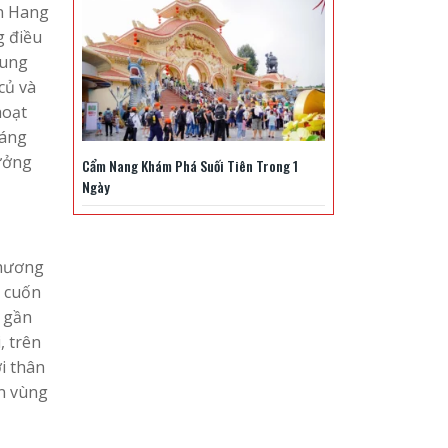
an Hang
g điều
hung
củ và
hoạt
đáng
hưởng
Cẩm Nang Khám Phá Suối Tiên Trong 1
Ngày
phương
h cuốn
c gần
, trên
i thân
ên vùng