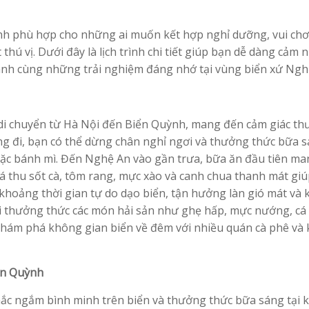
ình phù hợp cho những ai muốn kết hợp nghỉ dưỡng, vui chơ
thú vị. Dưới đây là lịch trình chi tiết giúp bạn dễ dàng cảm 
lành cùng những trải nghiệm đáng nhớ tại vùng biển xứ Ngh
di chuyển từ Hà Nội đến Biển Quỳnh, mang đến cảm giác th
g đi, bạn có thể dừng chân nghỉ ngơi và thưởng thức bữa s
oặc bánh mì. Đến Nghệ An vào gần trưa, bữa ăn đầu tiên m
 thu sốt cà, tôm rang, mực xào và canh chua thanh mát gi
 khoảng thời gian tự do dạo biển, tận hưởng làn gió mát và
ối thưởng thức các món hải sản như ghẹ hấp, mực nướng, cá
 khám phá không gian biển về đêm với nhiều quán cà phê và
ển Quỳnh
ắc ngắm bình minh trên biển và thưởng thức bữa sáng tại 