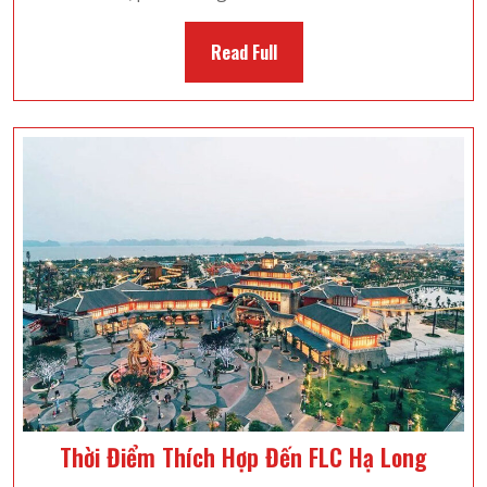
Thử
Qua
Read
Read Full
Khi
Full
Đi
Du
Lịch
Tây
Ninh
Thời
Thời Điểm Thích Hợp Đến FLC Hạ Long
Điểm