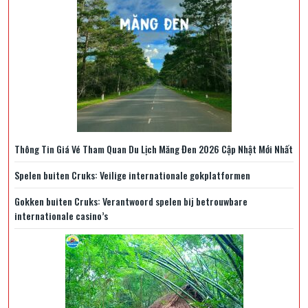
Thông Tin Giá Vé Tham Quan Du Lịch Măng Đen 2026 Cập Nhật Mới Nhất
Spelen buiten Cruks: Veilige internationale gokplatformen
Gokken buiten Cruks: Verantwoord spelen bij betrouwbare
internationale casino’s