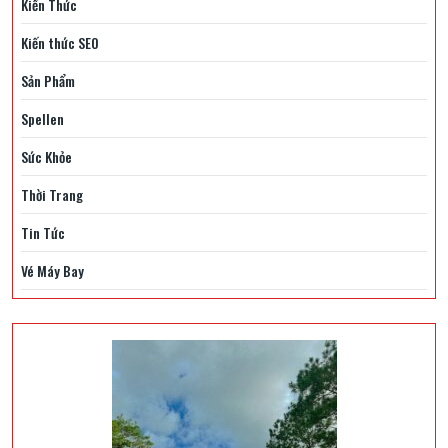
Kiến Thức
Kiến thức SEO
Sản Phẩm
Spellen
Sức Khỏe
Thời Trang
Tin Tức
Vé Máy Bay