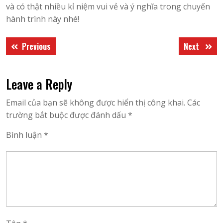
và có thật nhiều kỉ niệm vui vẻ và ý nghĩa trong chuyến
hành trình này nhé!
Điều
Previous
Next
Previous
Next
hướng
post:
post:
bài
Leave a Reply
viết
Email của bạn sẽ không được hiển thị công khai.
Các
trường bắt buộc được đánh dấu
*
Bình luận
*