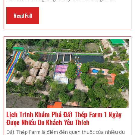
Trải
Nghiệm
Read
Read Full
Hấp
Full
Dẫn
Khi
Đến
Tây
Thiên
Du
Lịch
Lịch Trình Khám Phá Đất Thép Farm 1 Ngày
Lịch
Được Nhiều Du Khách Yêu Thích
Trình
Đất Thép Farm là điểm đến quen thuộc của nhiều du