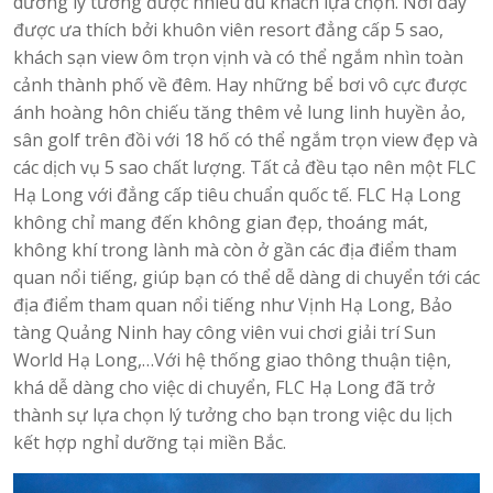
dưỡng lý tưởng được nhiều du khách lựa chọn. Nơi đây
được ưa thích bởi khuôn viên resort đẳng cấp 5 sao,
khách sạn view ôm trọn vịnh và có thể ngắm nhìn toàn
cảnh thành phố về đêm. Hay những bể bơi vô cực được
ánh hoàng hôn chiếu tăng thêm vẻ lung linh huyền ảo,
sân golf trên đồi với 18 hố có thể ngắm trọn view đẹp và
các dịch vụ 5 sao chất lượng. Tất cả đều tạo nên một FLC
Hạ Long với đẳng cấp tiêu chuẩn quốc tế. FLC Hạ Long
không chỉ mang đến không gian đẹp, thoáng mát,
không khí trong lành mà còn ở gần các địa điểm tham
quan nổi tiếng, giúp bạn có thể dễ dàng di chuyển tới các
địa điểm tham quan nổi tiếng như Vịnh Hạ Long, Bảo
tàng Quảng Ninh hay công viên vui chơi giải trí Sun
World Hạ Long,…Với hệ thống giao thông thuận tiện,
khá dễ dàng cho việc di chuyển, FLC Hạ Long đã trở
thành sự lựa chọn lý tưởng cho bạn trong việc du lịch
kết hợp nghỉ dưỡng tại miền Bắc.