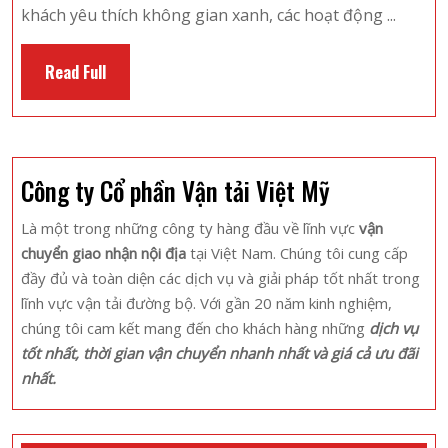
Khám
khách yêu thích không gian xanh, các hoạt động ...
Phá
Đất
Read
Read Full
Thép
Full
Farm
1
Ngày
Công ty Cổ phần Vận tải Việt Mỹ
Được
Nhiều
Là một trong những công ty hàng đầu về lĩnh vực
vận
Du
chuyển giao nhận nội địa
tại Việt Nam. Chúng tôi cung cấp
Khách
đầy đủ và toàn diện các dịch vụ và giải pháp tốt nhất trong
Yêu
lĩnh vực vận tải đường bộ. Với gần 20 năm kinh nghiệm,
Thích
chúng tôi cam kết mang đến cho khách hàng những
dịch vụ
tốt nhất, thời gian vận chuyển nhanh nhất và giá cả ưu đãi
nhất.