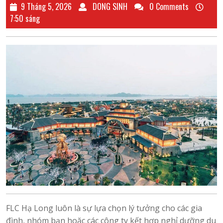
9
DONG
9 Tháng 5, 2026
DONG SINH
0 Comments
Tháng
SINH
7:50 sáng
5,
2026
FLC Hạ Long luôn là sự lựa chọn lý tưởng cho các gia
đình, nhóm bạn hoặc các công ty kết hợp nghỉ dưỡng du