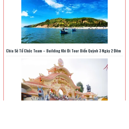
Chia Sẻ Tổ Chức Team – Building Khi Đi Tour Biển Quỳnh 3 Ngày 2 Đêm
Cẩm Nang Khám Phá Suối Tiên Trong 1 Ngày