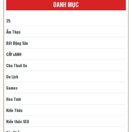
DANH MỤC
25
Ẩm Thực
Bất Động Sản
CÂY xANH
Cho Thuê Xe
Du Lịch
Games
Hoa Tươi
Kiến Thức
Kiến thức SEO