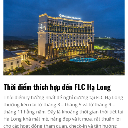
Thời điểm thích hợp đến FLC Hạ Long
Thời điểm lý tưởng nhất để nghỉ dưỡng tại FLC Hạ Long
thường kéo dài từ tháng 3 – tháng 5 và từ tháng 9 –
tháng 11 hằng năm. Đây là khoảng thời gian thời tiết tại
Hạ Long khá mát mẻ, nắng đẹp và ít mưa, rất thuận lợi
cho các hoạt động tham quan, check-in và tận hưởng