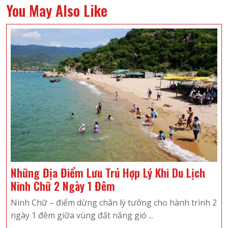
You May Also Like
Những Địa Điểm Lưu Trú Hợp Lý Khi Du Lịch
Những
Ninh Chữ 2 Ngày 1 Đêm
Địa
Ninh Chữ – điểm dừng chân lý tưởng cho hành trình 2
Điểm
ngày 1 đêm giữa vùng đất nắng gió ...
Lưu