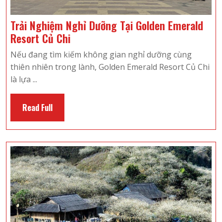
Trải Nghiệm Nghỉ Dưỡng Tại Golden Emerald
Trải
Resort Củ Chi
Nghiệm
Nếu đang tìm kiếm không gian nghỉ dưỡng cùng
Nghỉ
thiên nhiên trong lành, Golden Emerald Resort Củ Chi
Dưỡng
là lựa ...
Tại
Golden
Read
Read Full
Emerald
Full
Resort
Củ
Chi