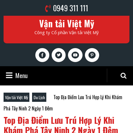
Skip
Phone
0949 311 111
to
Number
content
Vận tải Việt Mỹ
Skip
to
Công ty Cổ phần Vận tải Việt Mỹ
content
Facebook
Twitter
Youtube
Pinterest
Menu
Menu
Search
for:
Top Địa Điểm Lưu Trú Hợp Lý Khi Khám
Vận tải Việt Mỹ
Du Lịch
Phá Tây Ninh 2 Ngày 1 Đêm
Top Địa Điểm Lưu Trú Hợp Lý Khi
Khám Phá Tây Ninh 2 Ngày 1 Đêm