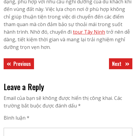
dạng, phù hợp với nhu cầu nghỉ dưỡng của du khách khi
đến vùng đất này. Việc lựa chọn nơi ở phù hợp không
chỉ giúp thuận tiện trong việc di chuyển đến các điểm
tham quan mà còn đảm bảo sự thoải mái trong suốt
hành trình. Nhờ đó, chuyến đi
tour Tây Ninh
trở nên dễ
dàng, tiết kiệm thời gian và mang lại trải nghiệm nghỉ
dưỡng trọn vẹn hơn.
Điều
Previous
Next
Previous
Next
hướng
post:
post:
bài
Leave a Reply
viết
Email của bạn sẽ không được hiển thị công khai.
Các
trường bắt buộc được đánh dấu
*
Bình luận
*