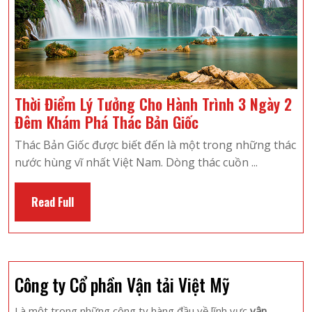
Thời Điểm Lý Tưởng Cho Hành Trình 3 Ngày 2
Thời
Đêm Khám Phá Thác Bản Giốc
Điểm
Thác Bản Giốc được biết đến là một trong những thác
Lý
nước hùng vĩ nhất Việt Nam. Dòng thác cuồn ...
Tưởng
Cho
Read
Read Full
Hành
Full
Trình
3
Ngày
Công ty Cổ phần Vận tải Việt Mỹ
2
Đêm
Là một trong những công ty hàng đầu về lĩnh vực
vận