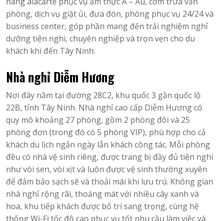
hàng alacarte phục vụ ẩm thực Á – Âu, cơm trưa văn
phòng, dịch vụ giặt ủi, đưa đón, phòng phục vụ 24/24 và
business center, góp phần mang đến trải nghiệm nghỉ
dưỡng tiện nghi, chuyên nghiệp và trọn vẹn cho du
khách khi đến Tây Ninh.
Nhà nghỉ Diễm Hương
Nơi đây nằm tại đường 28C2, khu quốc 3 gần quốc lộ
22B, tỉnh Tây Ninh. Nhà nghỉ cao cấp Diễm Hương có
quy mô khoảng 27 phòng, gồm 2 phòng đôi và 25
phòng đơn (trong đó có 5 phòng VIP), phù hợp cho cả
khách du lịch ngắn ngày lẫn khách công tác. Mỗi phòng
đều có nhà vệ sinh riêng, được trang bị đầy đủ tiện nghi
như vòi sen, vòi xịt và luôn được vệ sinh thường xuyên
để đảm bảo sạch sẽ và thoải mái khi lưu trú. Không gian
nhà nghỉ rộng rãi, thoáng mát với nhiều cây xanh và
hoa, khu tiếp khách được bố trí sang trọng, cùng hệ
thống Wi-Fi tốc độ cao phục vụ tốt nhu cầu làm việc và