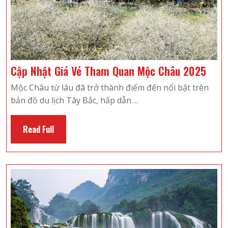
Cập
Cập Nhật Giá Vé Tham Quan Mộc Châu 2025
Nhật
Mộc Châu từ lâu đã trở thành điểm đến nổi bật trên
Giá
bản đồ du lịch Tây Bắc, hấp dẫn ...
Vé
Tha
Read
Read Full
Quan
Full
Mộc
Châu
202