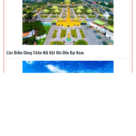
Các Điểm Dừng Chân Nổi Bật Khi Đến Đại Nam
Chia Sẻ Tổ Chức Team – Building Khi Đi Tour Biển Quỳnh 3 Ngày 2 Đêm