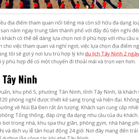
iều địa điểm tham quan nổi tiếng mà còn sở hữu đa dạng loạ
h sạn nằm ngay trung tâm thành phố với đầy đủ tiện nghi đế
 khách có thể dễ dàng lựa chọn nơi ở phù hợp với nhu cầu v
 cho việc tham quan và nghỉ ngơi, việc lựa chọn địa điểm ng
úng tôi sẽ gợi ý nơi lưu trú hợp lý khi
du lịch Tây Ninh 2 ngày
ý phù hợp để có một chuyến đi thoải mái và trọn vẹn hơn.
 Tây Ninh
Duẩn, khu phố 5, phường Tân Ninh, tỉnh Tây Ninh, là khách
120 phòng nghỉ được thiết kế sang trọng và hiện đại. Không
w hướng về Núi Bà Đen rất ấn tượng. Khách sạn cung cấp nhiề
phòng Tổng thống, đáp ứng đa dạng nhu cầu của du khách.
hồ bơi trong nhà, khu spa thư giãn, phòng gym, nhà hàng ph
 và dịch vụ lễ tân hoạt động 24 giờ. Nơi đây mang đến trải
ỉ dưỡng lẫn công tác khi ghé Tây Ninh.