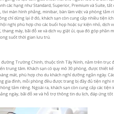
h các hạng như Standard, Superior, Premium và Suite, tất 
, tivi màn hình phẳng, minibar, bàn làm việc và phòng tắm r
g chỉ dừng lại ở đó, khách sạn còn cung cấp nhiều tiện ích
ội nghị phù hợp cho các buổi họp hoặc sự kiện nhỏ, dịch v
í, thang máy, bãi đỗ xe và dịch vụ giặt ủi, qua đó góp phần 
rong suốt thời gian lưu trú.
nh, đường Trường Chinh, thuộc tỉnh Tây Ninh, nằm trên trục
 đến trung tâm. Khách sạn có quy mô 30 phòng, được thiết kế
hoáng mát, phù hợp cho du khách nghỉ dưỡng ngắn ngày. Cá
g gia đình, mỗi phòng đều được trang bị đầy đủ tiện nghi 
à phòng tắm riêng. Ngoài ra, khách sạn còn cung cấp các tiện 
ằng ngày, bãi đỗ xe và hỗ trợ thông tin du lịch, đáp ứng tốt