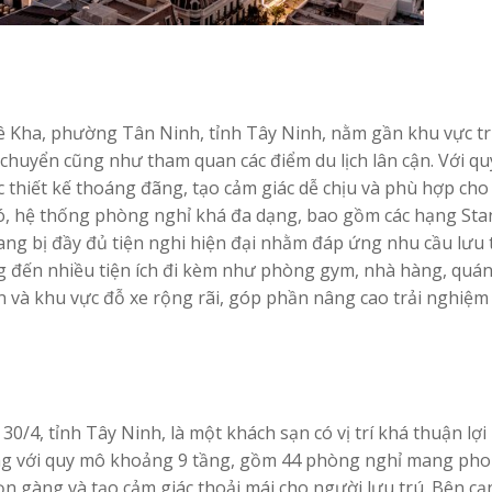
ê Kha, phường Tân Ninh, tỉnh Tây Ninh, nằm gần khu vực t
i chuyển cũng như tham quan các điểm du lịch lân cận. Với q
thiết kế thoáng đãng, tạo cảm giác dễ chịu và phù hợp cho
đó, hệ thống phòng nghỉ khá đa dạng, bao gồm các hạng Sta
rang bị đầy đủ tiện nghi hiện đại nhằm đáp ứng nhu cầu lưu 
g đến nhiều tiện ích đi kèm như phòng gym, nhà hàng, quán
n và khu vực đỗ xe rộng rãi, góp phần nâng cao trải nghiệm
0/4, tỉnh Tây Ninh, là một khách sạn có vị trí khá thuận lợi 
ng với quy mô khoảng 9 tầng, gồm 44 phòng nghỉ mang ph
gọn gàng và tạo cảm giác thoải mái cho người lưu trú. Bên cạ