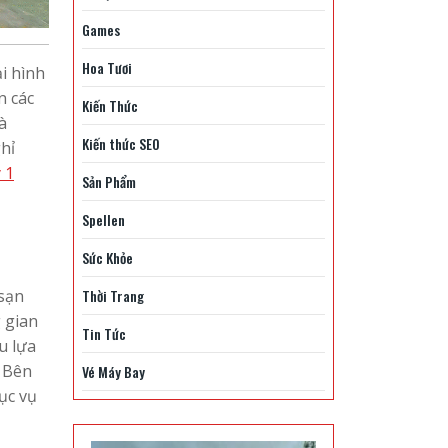
Games
Hoa Tươi
i hình
n các
Kiến Thức
à
Kiến thức SEO
hỉ
 1
Sản Phẩm
Spellen
Sức Khỏe
 sạn
Thời Trang
 gian
Tin Tức
u lựa
 Bên
Vé Máy Bay
ục vụ