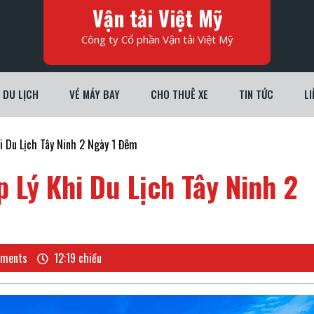
Vận tải Việt Mỹ
Công ty Cổ phần Vận tải Việt Mỹ
DU LỊCH
VÉ MÁY BAY
CHO THUÊ XE
TIN TỨC
LI
hi Du Lịch Tây Ninh 2 Ngày 1 Đêm
p Lý Khi Du Lịch Tây Ninh 2
ments
12:19 chiều