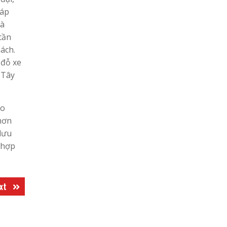
đáp
và
cần
ách.
 đỗ xe
 Tây
ho
hơn
lưu
 hợp
Next
xt
post: