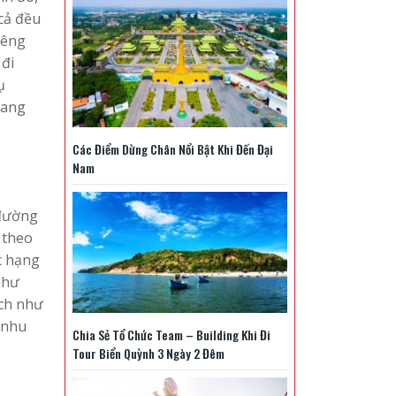
cả đều
iêng
 đi
ụ
mang
Các Điểm Dừng Chân Nổi Bật Khi Đến Đại
Nam
 đường
 theo
c hạng
như
ích như
 nhu
Chia Sẻ Tổ Chức Team – Building Khi Đi
Tour Biển Quỳnh 3 Ngày 2 Đêm