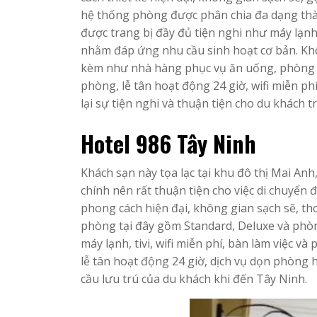
hệ thống phòng được phân chia đa dạng thàn
được trang bị đầy đủ tiện nghi như máy lạnh
nhằm đáp ứng nhu cầu sinh hoạt cơ bản. Khôn
kèm như nhà hàng phục vụ ăn uống, phòng h
phòng, lễ tân hoạt động 24 giờ, wifi miễn ph
lại sự tiện nghi và thuận tiện cho du khách t
Hotel 986 Tây Ninh
Khách sạn này tọa lạc tại khu đô thị Mai A
chính nên rất thuận tiện cho việc di chuyển
phong cách hiện đại, không gian sạch sẽ, t
phòng tại đây gồm Standard, Deluxe và phòn
máy lạnh, tivi, wifi miễn phí, bàn làm việc v
lễ tân hoạt động 24 giờ, dịch vụ dọn phòng h
cầu lưu trú của du khách khi đến Tây Ninh.