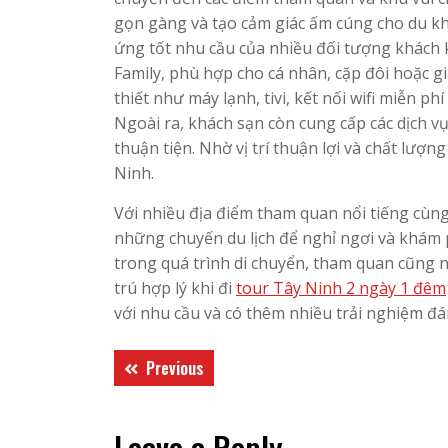
gọn gàng và tạo cảm giác ấm cúng cho du kh
ứng tốt nhu cầu của nhiều đối tượng khách
Family, phù hợp cho cá nhân, cặp đôi hoặc gi
thiết như máy lạnh, tivi, kết nối wifi miễn 
Ngoài ra, khách sạn còn cung cấp các dịch v
thuận tiện. Nhờ vị trí thuận lợi và chất lượ
Ninh.
Với nhiều địa điểm tham quan nổi tiếng cùng
những chuyến du lịch để nghỉ ngơi và khám p
trong quá trình di chuyển, tham quan cũng 
trú hợp lý khi đi
tour Tây Ninh 2 ngày 1 đêm
với nhu cầu và có thêm nhiều trải nghiệm đá
Điều
Previous
Previous
hướng
post:
bài
Leave a Reply