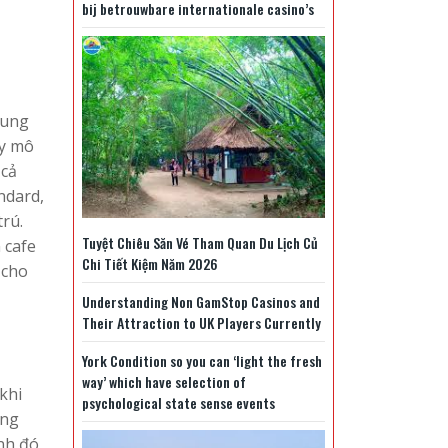
bij betrouwbare internationale casino’s
rung
uy mô
 cả
ndard,
trú.
Tuyệt Chiêu Săn Vé Tham Quan Du Lịch Củ
 cafe
Chi Tiết Kiệm Năm 2026
 cho
Understanding Non GamStop Casinos and
Their Attraction to UK Players Currently
York Condition so you can ‘light the fresh
way’ which have selection of
khi
psychological state sense events
ong
nh đó,