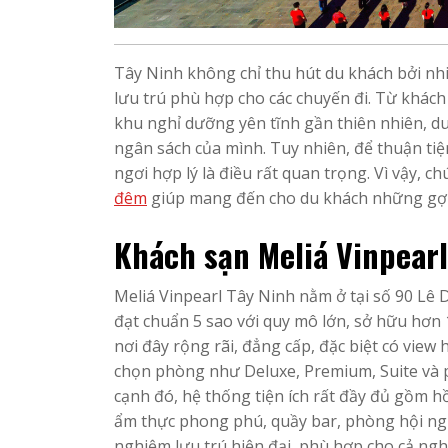
Tây Ninh không chỉ thu hút du khách bởi nh
lưu trú phù hợp cho các chuyến đi. Từ khác
khu nghỉ dưỡng yên tĩnh gần thiên nhiên, du
ngân sách của mình. Tuy nhiên, để thuận tiện
ngơi hợp lý là điều rất quan trọng. Vì vậy, ch
đêm
giúp mang đến cho du khách những gợi 
Khách sạn Meliá Vinpearl
Meliá Vinpearl Tây Ninh nằm ở tại số 90 Lê 
đạt chuẩn 5 sao với quy mô lớn, sở hữu hơn 
nơi đây rộng rãi, đẳng cấp, đặc biệt có vie
chọn phòng như Deluxe, Premium, Suite và 
cạnh đó, hệ thống tiện ích rất đầy đủ gồm 
ẩm thực phong phú, quầy bar, phòng hội nghị
nghiệm lưu trú hiện đại, phù hợp cho cả ngh