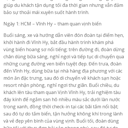
giúp du khách tận dụng tối đa thời gian nhưng vẫn đảm
bảo sự thoải mái xuyên suốt hành trình.
Ngày 1: HCM – Vĩnh Hy – tham quan vịnh biển
Buổi sáng, xe và hướng dẫn viên đón đoàn tại điểm hẹn,
khởi hành đi Vĩnh Hy, bắt đầu hành trình khám phá
vùng biển hoang sơ nổi tiếng; trên đường đi, đoàn dừng
chân dùng bữa sáng, nghỉ ngơi và tiếp tục di chuyển qua
những cung đường ven biển tuyệt đẹp. Đến trưa, đoàn
đến Vĩnh Hy, dùng bữa tại nhà hàng địa phương với các
món ăn đặc trưng, sau đó di chuyển về khách sạn hoặc
resort nhận phòng, nghỉ ngơi thư giãn. Buổi chiều, du
khách lên tàu tham quan Vịnh Vĩnh Hy, trải nghiệm tàu
đáy kính để ngắm san hô nhiều màu sắc dưới làn nước
trong xanh, đồng thời check-in tại các bãi tắm nổi bật;
sau đó tự do tắm biển, tận hưởng không khí trong lành
và vẻ đẹp yên bình của vùng vịnh. Buổi tối, đoàn dùng
bữa tối với thực đơn hải sản phong phú, sau đó tự do