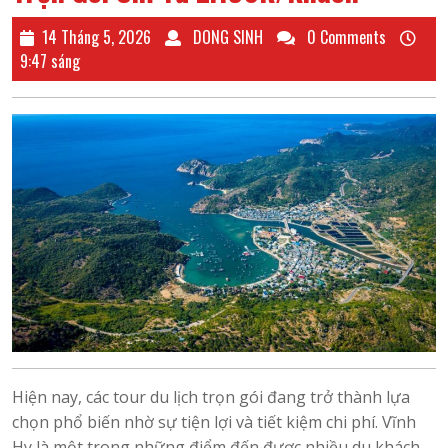
14
DONG
14 Tháng 5, 2026
DONG SINH
0 Comments
Tháng
SINH
9:47 sáng
5,
2026
Hiện nay, các tour du lịch trọn gói đang trở thành lựa
chọn phổ biến nhờ sự tiện lợi và tiết kiệm chi phí. Vĩnh
Hy là một trong những điểm đến được nhiều du khách