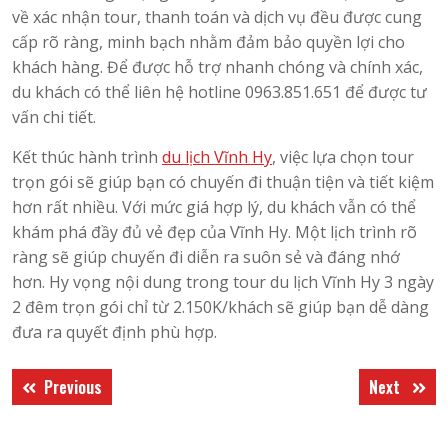
về xác nhận tour, thanh toán và dịch vụ đều được cung
cấp rõ ràng, minh bạch nhằm đảm bảo quyền lợi cho
khách hàng. Để được hỗ trợ nhanh chóng và chính xác,
du khách có thể liên hệ hotline 0963.851.651 để được tư
vấn chi tiết.
Kết thúc hành trình
du lịch Vĩnh Hy
, việc lựa chọn tour
trọn gói sẽ giúp bạn có chuyến đi thuận tiện và tiết kiệm
hơn rất nhiều. Với mức giá hợp lý, du khách vẫn có thể
khám phá đầy đủ vẻ đẹp của Vĩnh Hy. Một lịch trình rõ
ràng sẽ giúp chuyến đi diễn ra suôn sẻ và đáng nhớ
hơn. Hy vọng nội dung trong tour du lịch Vĩnh Hy 3 ngày
2 đêm trọn gói chỉ từ 2.150K/khách sẽ giúp bạn dễ dàng
đưa ra quyết định phù hợp.
Điều
Previous
Next
Previous
Next
hướng
post:
post:
bài