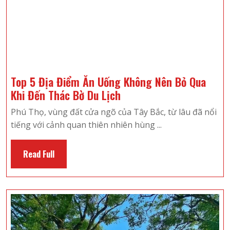
Top 5 Địa Điểm Ăn Uống Không Nên Bỏ Qua
Top
Khi Đến Thác Bờ Du Lịch
5
Phú Thọ, vùng đất cửa ngõ của Tây Bắc, từ lâu đã nổi
Địa
tiếng với cảnh quan thiên nhiên hùng ...
Điểm
Ăn
Read
Read Full
Uống
Full
Không
Nên
Bỏ
Qua
Khi