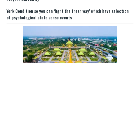
York Condition so you can ‘light the fresh way’ which have selection
of psychological state sense events
Các Điểm Dừng Chân Nổi Bật Khi Đến Đại Nam