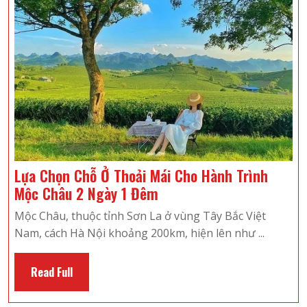
Đến
Thác
Bờ
Du
Lịch
Lựa Chọn Chỗ Ở Thoải Mái Cho Hành Trình
Lựa
Mộc Châu 2 Ngày 1 Đêm
Chọn
Mộc Châu, thuộc tỉnh Sơn La ở vùng Tây Bắc Việt
Chỗ
Nam, cách Hà Nội khoảng 200km, hiện lên như ...
Ở
Thoải
Read
Read Full
Mái
Full
Cho