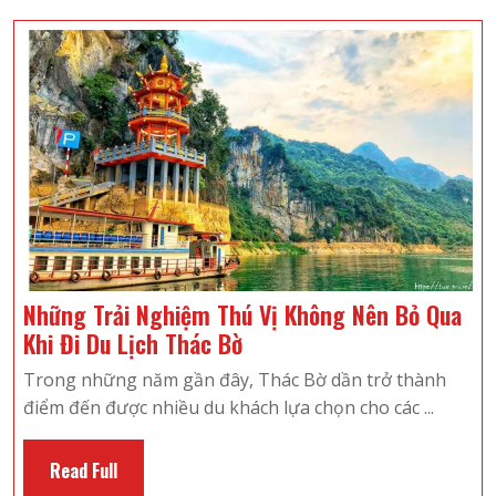
Hành
Trình
Mộc
Châu
2
Ngày
1
Đêm
Những Trải Nghiệm Thú Vị Không Nên Bỏ Qua
Những
Khi Đi Du Lịch Thác Bờ
Trải
Trong những năm gần đây, Thác Bờ dần trở thành
Nghiệm
điểm đến được nhiều du khách lựa chọn cho các ...
Thú
Vị
Read
Read Full
Không