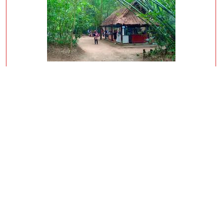
Tuyệt Chiêu Săn Vé Tham Quan Du Lịch Củ Chi Tiết Kiệm Năm 2026
Understanding Non GamStop Casinos and Their Attraction to UK
Players Currently
York Condition so you can ‘light the fresh way’ which have selection
of psychological state sense events