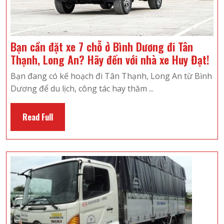
Bạn cần đặt xe 7 chỗ ở Bình Dương đi Tân
Bạ
Thạnh, Long An? Hãy đến với nhà xe Huy Đạt!
cầ
Bạn đang có kế hoạch đi Tân Thạnh, Long An từ Bình
đặt
Dương để du lịch, công tác hay thăm ...
xe
7
Read
Read Full
ch
Full
ở
Bìn
Dư
đi
Tân
Thạ
Lo