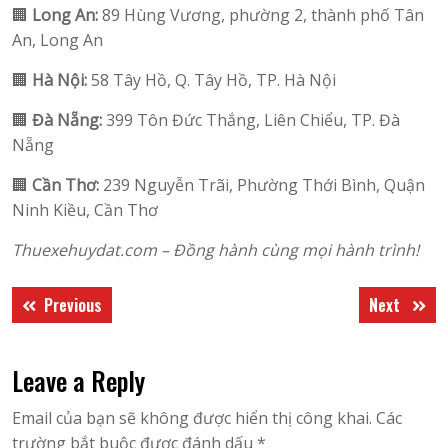
🏢
Long An:
89 Hùng Vương, phường 2, thành phố Tân
An, Long An
🏢
Hà Nội:
58 Tây Hồ, Q. Tây Hồ, TP. Hà Nội
🏢
Đà Nẵng:
399 Tôn Đức Thắng, Liên Chiểu, TP. Đà
Nẵng
🏢
Cần Thơ:
239 Nguyễn Trãi, Phường Thới Bình, Quận
Ninh Kiều, Cần Thơ
Thuexehuydat.com – Đồng hành cùng mọi hành trình!
Điều
Previous
Next
Previous
Next
hướng
post:
post:
bài
Leave a Reply
viết
Email của bạn sẽ không được hiển thị công khai.
Các
trường bắt buộc được đánh dấu
*