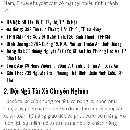
Nam, Thuexehuydat.com có mặt tại nhiều tỉnh thành
lớn:
Hà Nội:
58 Tây Hồ, Q. Tây Hồ, TP. Hà Nội
Đà Nẵng:
399 Tôn Đức Thắng, Liên Chiểu, TP. Đà Nẵng
TP.HCM:
448 Xô Viết Nghệ Tĩnh, F25, Bình Thạnh, TPHCM
Bình Dương:
22H4 Đường 19, KDC Phú Lợi, Thuận An, Bình Dương
Đồng Nai:
39 đường Nguyễn Ái Quốc, KP An Hòa, Phường Hóa An, TP.
Biên Hòa
Long An:
89 Hùng Vương, phường 2, thành phố Tân An, Long An
Cần Thơ:
239 Nguyễn Trãi, Phường Thới Bình, Quận Ninh Kiều, Cần
Thơ
2. Đội Ngũ Tài Xế Chuyên Nghiệp
Tất cả tài xế của chúng tôi đều có bằng lái hạng phù
hợp, giấy phép hành nghề và được đào tạo kỹ năng lái
xe an toàn, kỹ năng giao tiếp và phục vụ khách hàng. Họ
luôn lịch sự, niềm nở và sẵn sàng hỗ trợ khách hàng