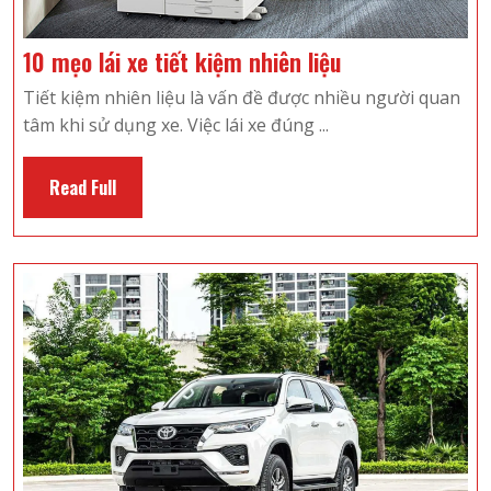
10
10 mẹo lái xe tiết kiệm nhiên liệu
mẹo
Tiết kiệm nhiên liệu là vấn đề được nhiều người quan
lái
tâm khi sử dụng xe. Việc lái xe đúng ...
xe
tiết
Read
Read Full
kiệm
Full
nhiên
liệu