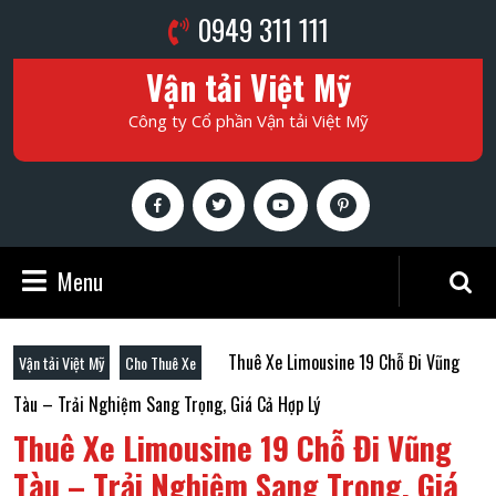
Skip
Phone
0949 311 111
to
Number
content
Vận tải Việt Mỹ
Skip
to
Công ty Cổ phần Vận tải Việt Mỹ
content
Facebook
Twitter
Youtube
Pinterest
Menu
Menu
Search
for:
Thuê Xe Limousine 19 Chỗ Đi Vũng
Vận tải Việt Mỹ
Cho Thuê Xe
Tàu – Trải Nghiệm Sang Trọng, Giá Cả Hợp Lý
Thuê Xe Limousine 19 Chỗ Đi Vũng
Tàu – Trải Nghiệm Sang Trọng, Giá