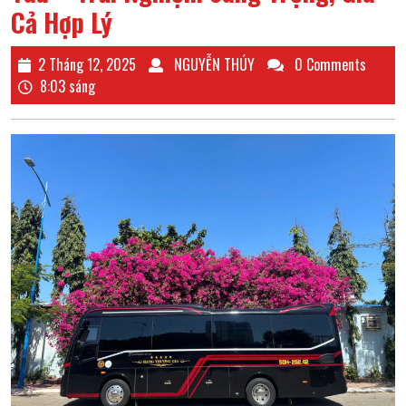
Cả Hợp Lý
2
NGUYỄN
2 Tháng 12, 2025
NGUYỄN THÚY
0 Comments
Tháng
THÚY
8:03 sáng
12,
2025