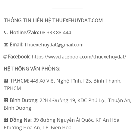
THÔNG TIN LIÊN HỆ THUEXEHUYDAT.COM
📞
Hotline/Zalo:
08 333 88 444
📧
Email:
Thuexehuydat@gmail.com
🌐
Facebook:
https://www.facebook.com/thuexehuydat/
HỆ THỐNG VĂN PHÒNG:
🏢
TP.HCM:
448 Xô Viết Nghệ Tĩnh, F25, Bình Thạnh,
TPHCM
🏢
Bình Dương:
22H4 Đường 19, KDC Phú Lợi, Thuận An,
Bình Dương
🏢
Đồng Nai:
39 đường Nguyễn Ái Quốc, KP An Hòa,
Phường Hóa An, TP. Biên Hòa