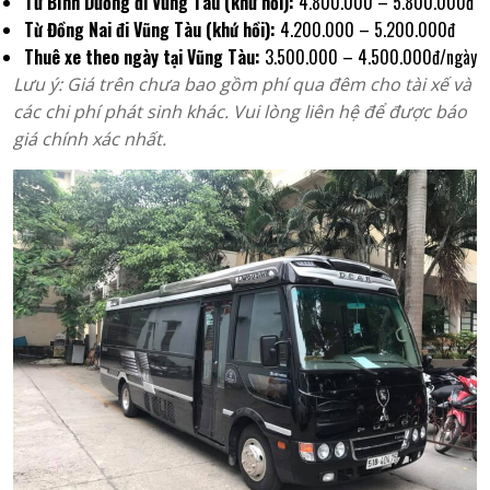
Từ Bình Dương đi Vũng Tàu (khứ hồi):
4.800.000 – 5.800.000đ
Từ Đồng Nai đi Vũng Tàu (khứ hồi):
4.200.000 – 5.200.000đ
Thuê xe theo ngày tại Vũng Tàu:
3.500.000 – 4.500.000đ/ngày
Lưu ý: Giá trên chưa bao gồm phí qua đêm cho tài xế và
các chi phí phát sinh khác. Vui lòng liên hệ để được báo
giá chính xác nhất.