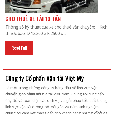
An
Hã
đế
CHO
CHO THUÊ XE TẢI 10 TẤN
với
THUÊ
Thông số kỹ thuật của xe cho thuê vận chuyển: + Kích
nh
XE
thước bao: D 12.200 x R 2500 x ...
xe
TẢI
Hu
10
Đạt
Read
Read Full
TẤN
Full
Công ty Cổ phần Vận tải Việt Mỹ
Là một trong những công ty hàng đầu về lĩnh vực
vận
chuyển giao nhận nội địa
tại Việt Nam. Chúng tôi cung cấp
đầy đủ và toàn diện các dịch vụ và giải pháp tốt nhất trong
lĩnh vực vận tải đường bộ. Với gần 20 năm kinh nghiệm,
chúng tôi cam kết mang đến cho khách hàng những
dịch vụ