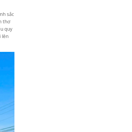
nh sắc
n thơ
ểu quy
 lên