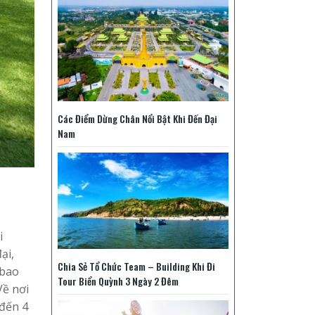
Các Điểm Dừng Chân Nổi Bật Khi Đến Đại
Nam
i
ại,
Chia Sẻ Tổ Chức Team – Building Khi Đi
 bao
Tour Biển Quỳnh 3 Ngày 2 Đêm
Về nơi
 đến 4