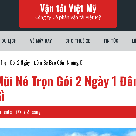
Vận tải Việt Mỹ
Công ty Cổ phần Vận tải Việt Mỹ
DU LỊCH
VÉ MÁY BAY
CHO THUÊ XE
TIN TỨC
LI
Trọn Gói 2 Ngày 1 Đêm Sẽ Bao Gồm Những Gì
ũi Né Trọn Gói 2 Ngày 1 Đ
ì
ments
7:21 sáng