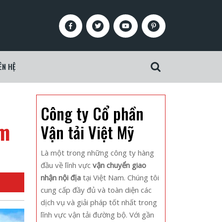
Facebook
Twitter
Youtube
Pinterest
ÊN HỆ
Search
for:
Công ty Cổ phần
êm
Vận tải Việt Mỹ
Là một trong những công ty hàng
đầu về lĩnh vực
vận chuyển giao
nhận nội địa
tại Việt Nam. Chúng tôi
cung cấp đầy đủ và toàn diện các
dịch vụ và giải pháp tốt nhất trong
lĩnh vực vận tải đường bộ. Với gần