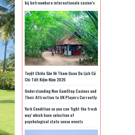
bij betrouwbare internationale casino’s
Tuyệt Chiêu Săn Vé Tham Quan Du Lịch Củ
Chi Tiết Kiệm Năm 2026
Understanding Non GamStop Casinos and
Their Attraction to UK Players Currently
York Condition so you can ‘light the fresh
way’ which have selection of
psychological state sense events