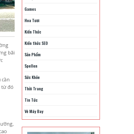
Games
Hoa Tươi
Kiến Thức
Kiến thức SEO
ường
ững bãi
Sản Phẩm
ực
Spellen
Sức Khỏe
u cần
 từ đó
Thời Trang
Tin Tức
Vé Máy Bay
dưỡng,
cao