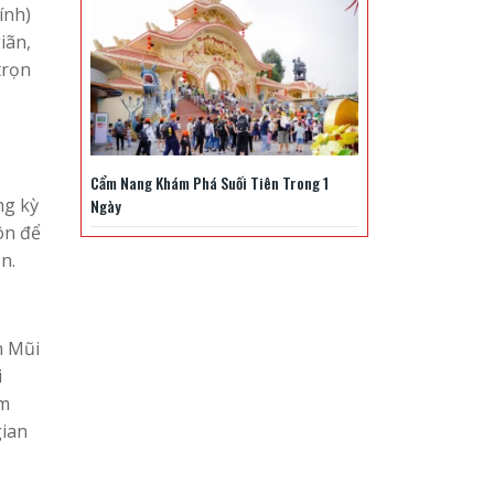
ính)
iãn,
trọn
Cẩm Nang Khám Phá Suối Tiên Trong 1
ng kỳ
Ngày
ôn để
n.
n Mũi
i
am
gian