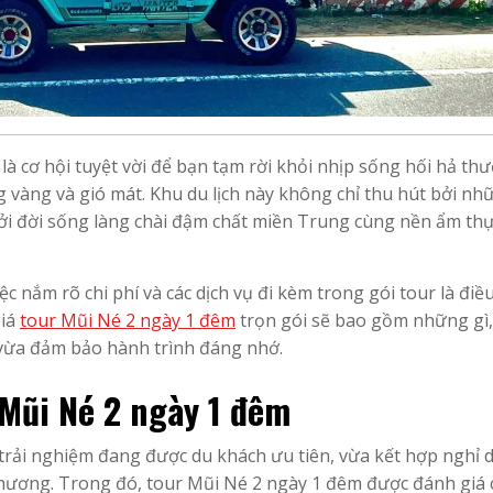
 là cơ hội tuyệt vời để bạn tạm rời khỏi nhịp sống hối hả th
vàng và gió mát. Khu du lịch này không chỉ thu hút bởi nh
bởi đời sống làng chài đậm chất miền Trung cùng nền ẩm th
iệc nắm rõ chi phí và các dịch vụ đi kèm trong gói tour là điề
giá
tour Mũi Né 2 ngày 1 đêm
trọn gói sẽ bao gồm những gì,
, vừa đảm bảo hành trình đáng nhớ.
 Mũi Né 2 ngày 1 đêm
trải nghiệm đang được du khách ưu tiên, vừa kết hợp nghỉ 
phương. Trong đó, tour Mũi Né 2 ngày 1 đêm được đánh giá 