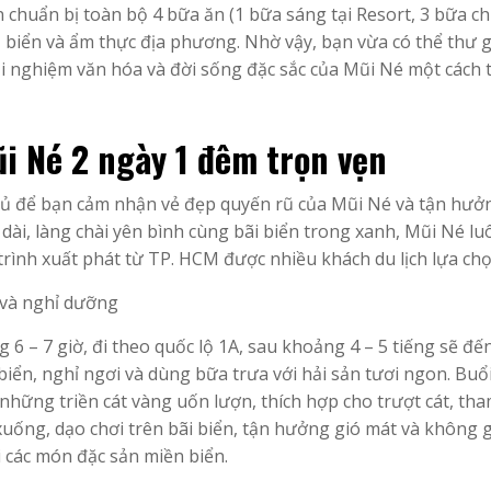
 chuẩn bị toàn bộ 4 bữa ăn (1 bữa sáng tại Resort, 3 bữa ch
 biển và ẩm thực địa phương. Nhờ vậy, bạn vừa có thể thư g
i nghiệm văn hóa và đời sống đặc sắc của Mũi Né một cách 
Mũi Né 2 ngày 1 đêm trọn vẹn
 đủ để bạn cảm nhận vẻ đẹp quyến rũ của Mũi Né và tận hưở
i dài, làng chài yên bình cùng bãi biển trong xanh, Mũi Né lu
h trình xuất phát từ TP. HCM được nhiều khách du lịch lựa chọ
 và nghỉ dưỡng
 – 7 giờ, đi theo quốc lộ 1A, sau khoảng 4 – 5 tiếng sẽ đế
ển, nghỉ ngơi và dùng bữa trưa với hải sản tươi ngon. Buổ
 những triền cát vàng uốn lượn, thích hợp cho trượt cát, th
ống, dạo chơi trên bãi biển, tận hưởng gió mát và không 
i các món đặc sản miền biển.