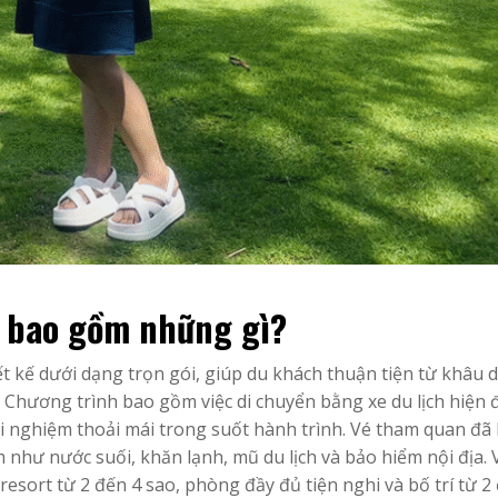
é bao gồm những gì?
 kế dưới dạng trọn gói, giúp du khách thuận tiện từ khâu d
Chương trình bao gồm việc di chuyển bằng xe du lịch hiện đ
rải nghiệm thoải mái trong suốt hành trình. Vé tham quan đã
m như nước suối, khăn lạnh, mũ du lịch và bảo hiểm nội địa. 
resort từ 2 đến 4 sao, phòng đầy đủ tiện nghi và bố trí từ 2