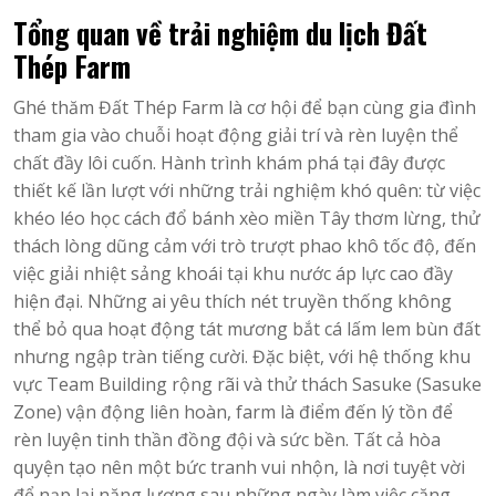
Tổng quan về trải nghiệm du lịch Đất
Thép Farm
Ghé thăm Đất Thép Farm là cơ hội để bạn cùng gia đình
tham gia vào chuỗi hoạt động giải trí và rèn luyện thể
chất đầy lôi cuốn. Hành trình khám phá tại đây được
thiết kế lần lượt với những trải nghiệm khó quên: từ việc
khéo léo học cách đổ bánh xèo miền Tây thơm lừng, thử
thách lòng dũng cảm với trò trượt phao khô tốc độ, đến
việc giải nhiệt sảng khoái tại khu nước áp lực cao đầy
hiện đại. Những ai yêu thích nét truyền thống không
thể bỏ qua hoạt động tát mương bắt cá lấm lem bùn đất
nhưng ngập tràn tiếng cười. Đặc biệt, với hệ thống khu
vực Team Building rộng rãi và thử thách Sasuke (Sasuke
Zone) vận động liên hoàn, farm là điểm đến lý tồn để
rèn luyện tinh thần đồng đội và sức bền. Tất cả hòa
quyện tạo nên một bức tranh vui nhộn, là nơi tuyệt vời
để nạp lại năng lượng sau những ngày làm việc căng