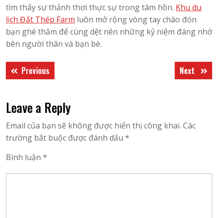
tìm thấy sự thảnh thơi thực sự trong tâm hồn.
Khu du
lịch Đất Thép Farm
luôn mở rộng vòng tay chào đón
bạn ghé thăm để cùng dệt nên những kỷ niệm đáng nhớ
bên người thân và bạn bè.
Điều
Previous
Next
Previous
Next
hướng
post:
post:
bài
Leave a Reply
viết
Email của bạn sẽ không được hiển thị công khai.
Các
trường bắt buộc được đánh dấu
*
Bình luận
*