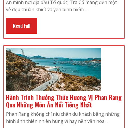
Bộ
Ẩn mình nơi địa đầu Tổ quốc, Trà Cổ mang đến một
Những
vẻ đẹp thuần khiết và yên bình hiếm ...
Chi
Phí
Read
Read Full
Cần
Full
Khi
Đến
Du
Lịch
Trà
Cổ
3
Ngày
2
Hành Trình Thưởng Thức Hương Vị Phan Rang
Đêm
Hành
Qua Những Món Ăn Nổi Tiếng Nhất
Trình
Phan Rang không chỉ níu chân du khách bằng những
Thưởng
hình ảnh thiên nhiên hùng vĩ hay nền văn hóa ...
Thức