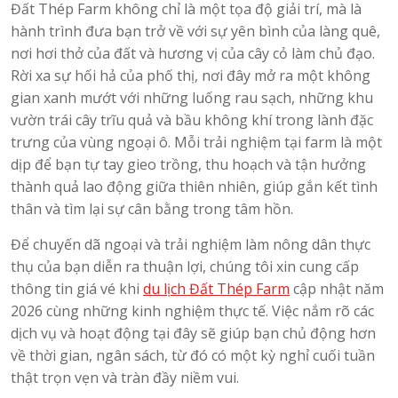
Đất Thép Farm không chỉ là một tọa độ giải trí, mà là
hành trình đưa bạn trở về với sự yên bình của làng quê,
nơi hơi thở của đất và hương vị của cây cỏ làm chủ đạo.
Rời xa sự hối hả của phố thị, nơi đây mở ra một không
gian xanh mướt với những luống rau sạch, những khu
vườn trái cây trĩu quả và bầu không khí trong lành đặc
trưng của vùng ngoại ô. Mỗi trải nghiệm tại farm là một
dịp để bạn tự tay gieo trồng, thu hoạch và tận hưởng
thành quả lao động giữa thiên nhiên, giúp gắn kết tình
thân và tìm lại sự cân bằng trong tâm hồn.
Để chuyến dã ngoại và trải nghiệm làm nông dân thực
thụ của bạn diễn ra thuận lợi, chúng tôi xin cung cấp
thông tin giá vé khi
du lịch Đất Thép Farm
cập nhật năm
2026 cùng những kinh nghiệm thực tế. Việc nắm rõ các
dịch vụ và hoạt động tại đây sẽ giúp bạn chủ động hơn
về thời gian, ngân sách, từ đó có một kỳ nghỉ cuối tuần
thật trọn vẹn và tràn đầy niềm vui.