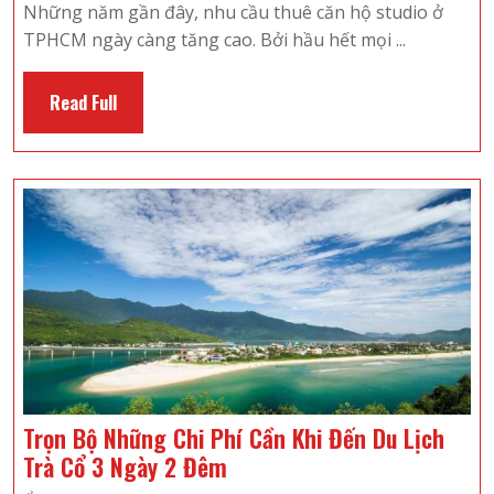
mí
Những năm gần đây, nhu cầu thuê căn hộ studio ở
các
TPHCM ngày càng tăng cao. Bởi hầu hết mọi ...
căn
studio
Read
Read Full
cho
Full
thuê
tại
quận
1
được
nhiều
người
lựa
chọn
Trọn Bộ Những Chi Phí Cần Khi Đến Du Lịch
Trọn
Trà Cổ 3 Ngày 2 Đêm