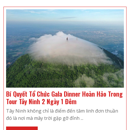
Qua
Khi
Đi
Du
Lịch
Tây
Ninh
Bí Quyết Tổ Chức Gala Dinner Hoàn Hảo Trong
Bí
Tour Tây Ninh 2 Ngày 1 Đêm
Quyết
Tây Ninh không chỉ là điểm đến tâm linh đơn thuần
Tổ
đó là nơi mà mây trời gặp gỡ đỉnh ...
Chức