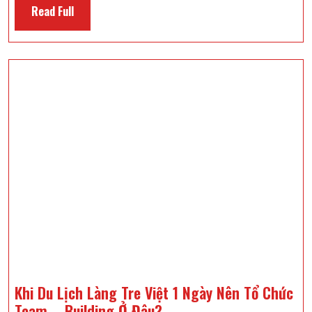
Gala
Read
Read Full
Dinner
Full
Hoàn
Hảo
Trong
Tour
Tây
Ninh
2
Ngày
1
Đêm
Khi Du Lịch Làng Tre Việt 1 Ngày Nên Tổ Chức
Khi
Team – Building Ở Đâu?