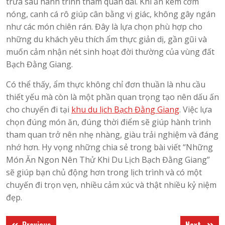
trưa sau hành trình tham quan dài. Khi ăn kèm cơm
nóng, canh cá rô giúp cân bằng vị giác, không gây ngán
như các món chiên rán. Đây là lựa chọn phù hợp cho
những du khách yêu thích ẩm thực giản dị, gần gũi và
muốn cảm nhận nét sinh hoạt đời thường của vùng đất
Bạch Đằng Giang.
Có thể thấy, ẩm thực không chỉ đơn thuần là nhu cầu
thiết yếu mà còn là một phần quan trọng tạo nên dấu ấn
cho chuyến đi tại
khu du lịch Bạch Đằng Giang
. Việc lựa
chọn đúng món ăn, đúng thời điểm sẽ giúp hành trình
tham quan trở nên nhẹ nhàng, giàu trải nghiệm và đáng
nhớ hơn. Hy vọng những chia sẻ trong bài viết “Những
Món Ăn Ngon Nên Thử Khi Du Lịch Bạch Đằng Giang”
sẽ giúp bạn chủ động hơn trong lịch trình và có một
chuyến đi trọn vẹn, nhiều cảm xúc và thật nhiều kỷ niệm
đẹp.
Điều
Previous
Next
Previous
Next