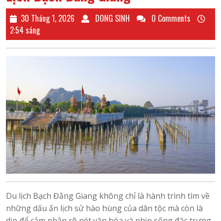
30
DONG
30 Tháng 1, 2026
DONG SINH
0 Comments
Tháng
SINH
2:54 sáng
1,
2026
Du lịch Bạch Đằng Giang không chỉ là hành trình tìm về
những dấu ấn lịch sử hào hùng của dân tộc mà còn là
dịp để cảm nhận rõ nét văn hóa và nhịp sống đặc trưng