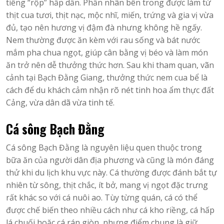
tiếng “rộp” hấp dẫn. Phần nhân bên trong được làm từ
thịt cua tươi, thịt nạc, mộc nhĩ, miến, trứng và gia vị vừa
đủ, tạo nên hương vị đậm đà nhưng không hề ngấy.
Nem thường được ăn kèm với rau sống và bát nước
mắm pha chua ngọt, giúp cân bằng vị béo và làm món
ăn trở nên dễ thưởng thức hơn. Sau khi tham quan, vãn
cảnh tại Bạch Đằng Giang, thưởng thức nem cua bể là
cách để du khách cảm nhận rõ nét tinh hoa ẩm thực đất
Cảng, vừa dân dã vừa tinh tế.
Cá sông Bạch Đằng
Cá sông Bạch Đằng là nguyên liệu quen thuộc trong
bữa ăn của người dân địa phương và cũng là món đáng
thử khi du lịch khu vực này. Cá thường được đánh bắt tự
nhiên từ sông, thịt chắc, ít bở, mang vị ngọt đặc trưng
rất khác so với cá nuôi ao. Tùy từng quán, cá có thể
được chế biến theo nhiều cách như cá kho riềng, cá hấp
lá chuối hoặc cá rán giòn, nhưng điểm chung là giữ