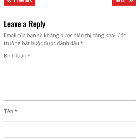
hướng
post:
post:
bài
Leave a Reply
viết
Email của bạn sẽ không được hiển thị công khai.
Các
trường bắt buộc được đánh dấu
*
Bình luận
*
Tên
*