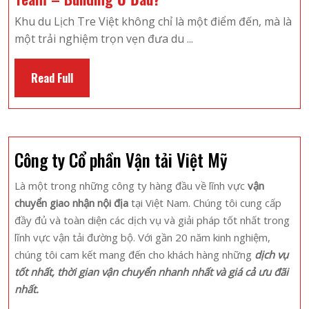
Du
Khu du Lịch Tre Việt không chỉ là một điểm đến, mà là
Lịch
một trải nghiệm trọn vẹn đưa du ...
Làng
Tre
Read
Read Full
Việt 1
Full
Ngày
Nên
Tổ
Công ty Cổ phần Vận tải Việt Mỹ
Chức
Team
Là một trong những công ty hàng đầu về lĩnh vực
vận
–
chuyển giao nhận nội địa
tại Việt Nam. Chúng tôi cung cấp
Building
đầy đủ và toàn diện các dịch vụ và giải pháp tốt nhất trong
Ở
lĩnh vực vận tải đường bộ. Với gần 20 năm kinh nghiệm,
Đâu?
chúng tôi cam kết mang đến cho khách hàng những
dịch vụ
tốt nhất, thời gian vận chuyển nhanh nhất và giá cả ưu đãi
nhất.