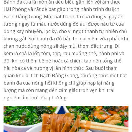
Bánh đa cua là món ăn tiêu biểu gắn liền với ẩm thực
Hải Phòng và rất dễ bắt gặp trong hành trình du lịch
Bạch Đằng Giang. Một bát bánh đa cua đúng vị gây ấn
tượng ngay từ màu nước dùng đỏ au, được nấu từ cua
đồng xay nhuyễn, lọc kỹ, cho vị ngọt thanh tự nhiên chứ
không gắt. Sợi bánh đa đỏ bản to, dai mềm vừa phải, khi
chan nước dùng nóng sẽ dậy mùi thơm đặc trưng. Đi
kèm là chả lá lốt, tôm, thịt, rau muống chẻ, hành phi và
đôi khi có thêm bề bề hoặc cá chiên, tạo nên tổng thể
hài hòa cả về hương vị lẫn hình thức. Sau buổi tham
quan khu di tích Bạch Đằng Giang, thưởng thức một bát
bánh đa cua nóng hổi không chỉ giúp nạp lại năng
lượng mà còn mang đến cảm giác trọn vẹn khi trải
nghiệm ẩm thực địa phương.