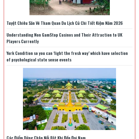
Tuyệt Chiêu Săn Vé Tham Quan Du Lịch Củ Chi Tiết Kiệm Năm 2026
Understanding Non GamStop Casinos and Their Attraction to UK
Players Currently
York Condition so you can ‘light the fresh way’ which have selection
of psychological state sense events
Các Điểm Dừng Chân Nổi Bật Khi Đến Đại Nam