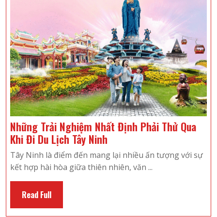
Những Trải Nghiệm Nhất Định Phải Thử Qua
Những
Khi Đi Du Lịch Tây Ninh
Trải
Tây Ninh là điểm đến mang lại nhiều ấn tượng với sự
Nghiệm
kết hợp hài hòa giữa thiên nhiên, văn ...
Nhất
Định
Read
Read Full
Phải
Full
Thử