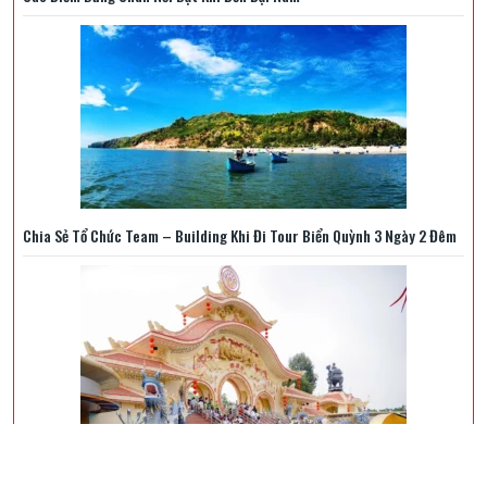
Chia Sẻ Tổ Chức Team – Building Khi Đi Tour Biển Quỳnh 3 Ngày 2 Đêm