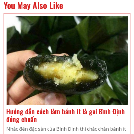
You May Also Like
Hướng dẫn cách làm bánh ít là gai Bình Định
Hướng
đúng chuẩn
dẫn
Nhắc đến đặc sản của Bình Định thì chắc chắn bánh ít