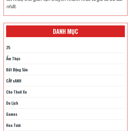
nhất.
DANH MỤC
25
Ẩm Thực
Bất Động Sản
CÂY xANH
Cho Thuê Xe
Du Lịch
Games
Hoa Tươi