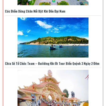
Các Điểm Dừng Chân Nổi Bật Khi Đến Đại Nam
Chia Sẻ Tổ Chức Team – Building Khi Đi Tour Biển Quỳnh 3 Ngày 2 Đêm