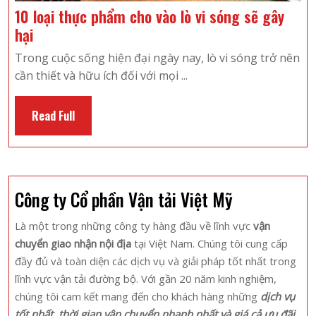
10 loại thực phẩm cho vào lò vi sóng sẽ gây
10
hại
loại
Trong cuộc sống hiện đại ngày nay, lò vi sóng trở nên
thực
cần thiết và hữu ích đối với mọi ...
phẩm
cho
Read
Read Full
vào
Full
lò
vi
sóng
Công ty Cổ phần Vận tải Việt Mỹ
sẽ
gây
Là một trong những công ty hàng đầu về lĩnh vực
vận
hại
chuyển giao nhận nội địa
tại Việt Nam. Chúng tôi cung cấp
đầy đủ và toàn diện các dịch vụ và giải pháp tốt nhất trong
lĩnh vực vận tải đường bộ. Với gần 20 năm kinh nghiệm,
chúng tôi cam kết mang đến cho khách hàng những
dịch vụ
tốt nhất, thời gian vận chuyển nhanh nhất và giá cả ưu đãi