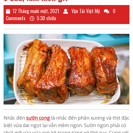
12
Vận
12 Tháng mười một, 2021
Vận Tải Việt Mỹ
0
Tháng
Tải
Comments
5:30 chiều
mười
Việt
một,
Mỹ
2021
Nhắc đến
sườn cọng
là nhắc đến phần xương và thịt đặc
biệt vừa dai ngọt lại vẫn mềm ngon. Sườn ngon phải có
chút mỡ vừa vừa xen kẽ trong từng xớ thịt nạc. Cùng với