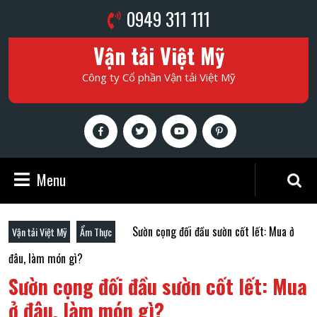
Skip
Phone
0949 311 111
to
Number
content
Vận tải Việt Mỹ
Skip
to
Công ty Cổ phần Vận tải Việt Mỹ
content
Facebook
Twitter
Youtube
Pinterest
Menu
Menu
Search
for:
Sườn cọng đối đầu sườn cốt lết: Mua ở
Vận tải Việt Mỹ
Ẩm Thực
đâu, làm món gì?
Sườn cọng đối đầu sườn cốt lết: Mua
ở đâu, làm món gì?