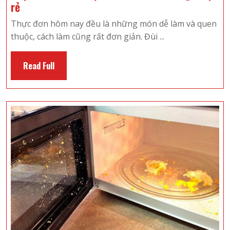
Thực
rẻ
đơn
Thực đơn hôm nay đều là những món dễ làm và quen
4
thuộc, cách làm cũng rất đơn giản. Đùi ...
món
đậm
Read
Read Full
đà
Full
đưa
cơm,
mà
giá
cực
rẻ