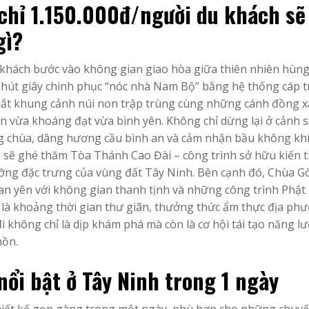
h chỉ 1.150.000đ/người du khách sẽ
gì?
khách bước vào không gian giao hòa giữa thiên nhiên hùng 
phút giây chinh phục “nóc nhà Nam Bộ” bằng hệ thống cáp t
 mắt khung cảnh núi non trập trùng cùng những cánh đồng 
iên vừa khoáng đạt vừa bình yên. Không chỉ dừng lại ở cảnh 
ng chùa, dâng hương cầu bình an và cảm nhận bầu không kh
h sẽ ghé thăm Tòa Thánh Cao Đài – công trình sở hữu kiến t
ưỡng đặc trưng của vùng đất Tây Ninh. Bên cạnh đó, Chùa G
n yên với không gian thanh tịnh và những công trình Phật
 là khoảng thời gian thư giãn, thưởng thức ẩm thực địa ph
i không chỉ là dịp khám phá mà còn là cơ hội tái tạo năng l
hồn.
ổi bật ở Tây Ninh trong 1 ngày