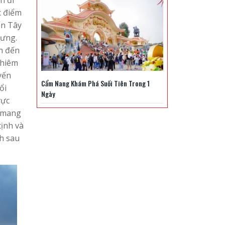
n đi
c điểm
ến Tây
rưng.
n đến
chiêm
yến
Cẩm Nang Khám Phá Suối Tiên Trong 1
ổi
Ngày
vực
o mang
ịnh và
nh sau