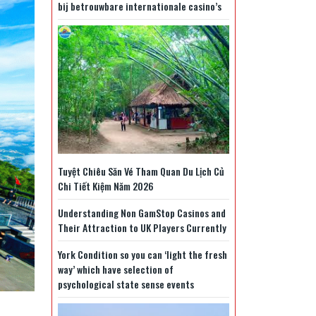
bij betrouwbare internationale casino’s
Tuyệt Chiêu Săn Vé Tham Quan Du Lịch Củ
Chi Tiết Kiệm Năm 2026
Understanding Non GamStop Casinos and
Their Attraction to UK Players Currently
York Condition so you can ‘light the fresh
way’ which have selection of
psychological state sense events