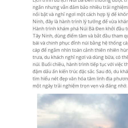
Lịch trình du lịch Núi Bà Đen thường được 
ngắn nhưng vẫn đảm bảo nhiều trải nghiệm. 
nổi bật và nghỉ ngơi một cách hợp lý để khô
Ninh, đây là hành trình lý tưởng để vừa kh
Hành trình khám phá Núi Bà Đen khởi đầu t
Tây Ninh, dùng điểm tâm và bắt đầu tham qua
bái và chinh phục đỉnh núi bằng hệ thống cáp
cáp để ngắm nhìn toàn cảnh thiên nhiên hùn
trưa, du khách nghỉ ngơi và dùng bữa, có t
núi. Buổi chiều, hành trình tiếp tục với vi
đậm dấu ấn kiến trúc đặc sắc. Sau đó, du k
tìm hiểu nét đẹp văn hóa tâm linh địa phươn
một ngày trải nghiệm trọn vẹn và đáng nhớ.