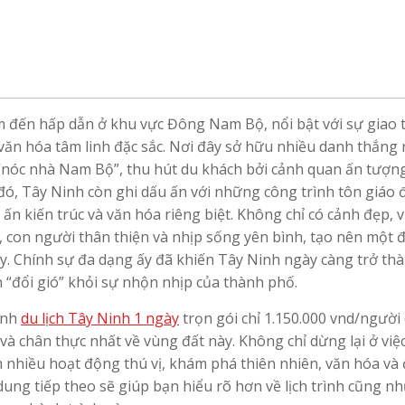
ểm đến hấp dẫn ở khu vực Đông Nam Bộ, nổi bật với sự giao 
 văn hóa tâm linh đặc sắc. Nơi đây sở hữu nhiều danh thắng 
“nóc nhà Nam Bộ”, thu hút du khách bởi cảnh quan ấn tượn
ó, Tây Ninh còn ghi dấu ấn với những công trình tôn giáo 
 kiến trúc và văn hóa riêng biệt. Không chỉ có cảnh đẹp, 
 con người thân thiện và nhịp sống yên bình, tạo nên một 
. Chính sự đa dạng ấy đã khiến Tây Ninh ngày càng trở thà
“đổi gió” khỏi sự nhộn nhịp của thành phố.
ình
du lịch Tây Ninh 1 ngày
trọn gói chỉ 1.150.000 vnd/người 
và chân thực nhất về vùng đất này. Không chỉ dừng lại ở việ
m nhiều hoạt động thú vị, khám phá thiên nhiên, văn hóa và 
ung tiếp theo sẽ giúp bạn hiểu rõ hơn về lịch trình cũng n