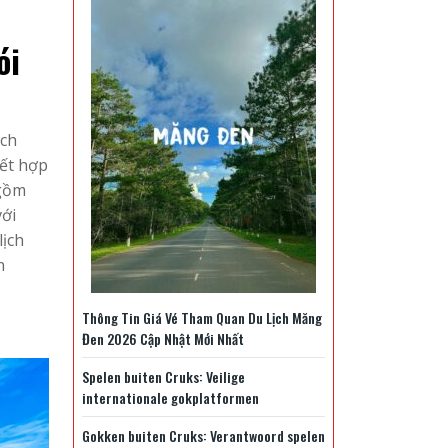
ói
ịch
kết hợp
 gồm
với
lịch
n
Thông Tin Giá Vé Tham Quan Du Lịch Măng
Đen 2026 Cập Nhật Mới Nhất
Spelen buiten Cruks: Veilige
internationale gokplatformen
Gokken buiten Cruks: Verantwoord spelen