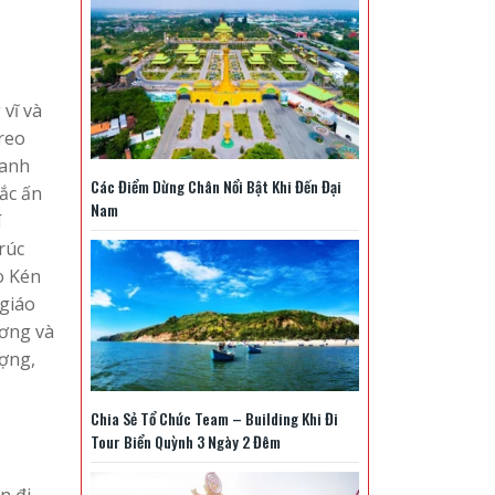
vĩ và
reo
xanh
Các Điểm Dừng Chân Nổi Bật Khi Đến Đại
sắc ấn
Nam
í
rúc
ò Kén
 giáo
ương và
ượng,
Chia Sẻ Tổ Chức Team – Building Khi Đi
Tour Biển Quỳnh 3 Ngày 2 Đêm