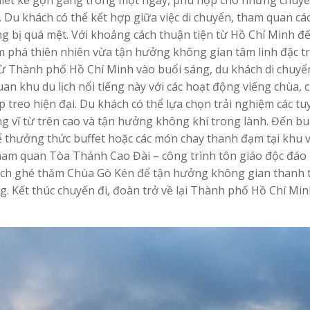
thiết kế gọn gàng trong một ngày, phù hợp cho những chuyế
Du khách có thể kết hợp giữa việc di chuyển, tham quan cá
ng bị quá mệt. Với khoảng cách thuận tiện từ Hồ Chí Minh đ
ám phá thiên nhiên vừa tận hưởng không gian tâm linh đặc t
ừ Thành phố Hồ Chí Minh vào buổi sáng, du khách di chuyể
n khu du lịch nổi tiếng này với các hoạt động viếng chùa, 
 treo hiện đại. Du khách có thể lựa chọn trải nghiệm các tu
g vĩ từ trên cao và tận hưởng không khí trong lành. Đến bu
hể thưởng thức buffet hoặc các món chay thanh đạm tại khu 
ệc tham quan Tòa Thánh Cao Đài – công trình tôn giáo độc đá
hách ghé thăm Chùa Gò Kén để tận hưởng không gian thanh t
g. Kết thúc chuyến đi, đoàn trở về lại Thành phố Hồ Chí Mi