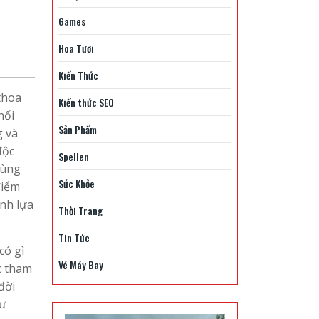
Games
Hoa Tươi
Kiến Thức
thoa
Kiến thức SEO
nổi
Sản Phẩm
g và
độc
Spellen
vùng
Sức Khỏe
điểm
nh lựa
Thời Trang
Tin Tức
có gì
Vé Máy Bay
c tham
đời
hư