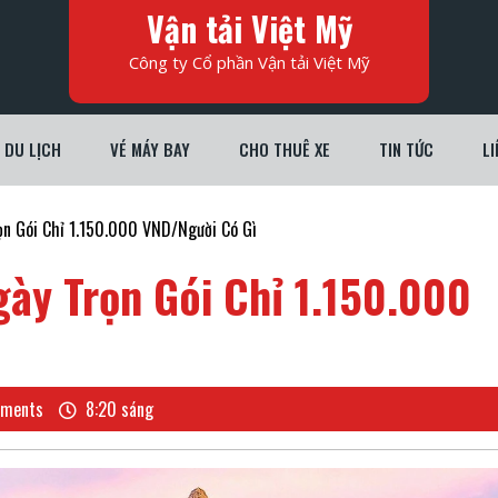
Vận tải Việt Mỹ
Công ty Cổ phần Vận tải Việt Mỹ
DU LỊCH
VÉ MÁY BAY
CHO THUÊ XE
TIN TỨC
LI
ọn Gói Chỉ 1.150.000 VND/Người Có Gì
gày Trọn Gói Chỉ 1.150.000
ments
8:20 sáng