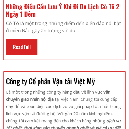
Những Điều Cần Lưu Ý Khi Đi Du Lịch Cô Tô 2
Những
Ngày 1 Đêm
Điều
Cô Tô là một trong những điểm đến biển đảo nổi bật
Cần
ở miền Bắc, gây ấn tượng với du ...
Lưu
Ý
Read
Read Full
Khi
Full
Đi
Du
Lịch
Công ty Cổ phần Vận tải Việt Mỹ
Cô
Tô
Là một trong những công ty hàng đầu về lĩnh vực
vận
2
chuyển giao nhận nội địa
tại Việt Nam. Chúng tôi cung cấp
Ngày
đầy đủ và toàn diện các dịch vụ và giải pháp tốt nhất trong
1
lĩnh vực vận tải đường bộ. Với gần 20 năm kinh nghiệm,
Đêm
chúng tôi cam kết mang đến cho khách hàng những
dịch vụ
tốt nhất, thời gian vận chuyển nhanh nhất và giá cả ưu đãi