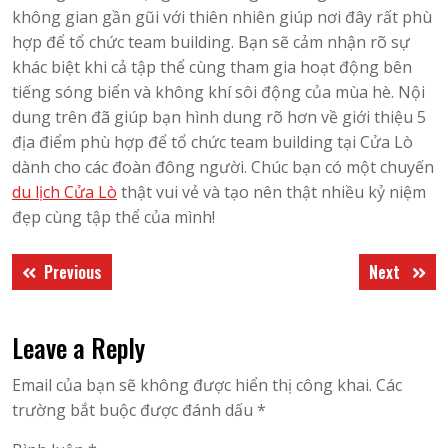
không gian gần gũi với thiên nhiên giúp nơi đây rất phù
hợp để tổ chức team building. Bạn sẽ cảm nhận rõ sự
khác biệt khi cả tập thể cùng tham gia hoạt động bên
tiếng sóng biển và không khí sôi động của mùa hè. Nội
dung trên đã giúp bạn hình dung rõ hơn về giới thiệu 5
địa điểm phù hợp để tổ chức team building tại Cửa Lò
dành cho các đoàn đông người. Chúc bạn có một chuyến
du lịch Cửa Lò
thật vui vẻ và tạo nên thật nhiều kỷ niệm
đẹp cùng tập thể của mình!
Điều
Previous
Next
Previous
Next
hướng
post:
post:
bài
Leave a Reply
viết
Email của bạn sẽ không được hiển thị công khai.
Các
trường bắt buộc được đánh dấu
*