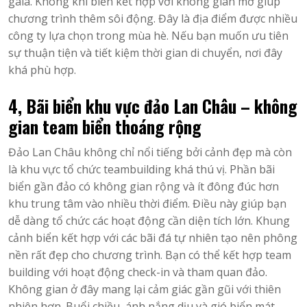
gala. Không khí biển kết hợp với không gian mở giúp
chương trình thêm sôi động. Đây là địa điểm được nhiều
công ty lựa chọn trong mùa hè. Nếu bạn muốn ưu tiên
sự thuận tiện và tiết kiệm thời gian di chuyển, nơi đây
khá phù hợp.
4, Bãi biển khu vực đảo Lan Châu – không
gian team biển thoáng rộng
Đảo Lan Châu không chỉ nổi tiếng bởi cảnh đẹp mà còn
là khu vực tổ chức teambuilding khá thú vị. Phần bãi
biển gần đảo có không gian rộng và ít đông đúc hơn
khu trung tâm vào nhiều thời điểm. Điều này giúp bạn
dễ dàng tổ chức các hoạt động cần diện tích lớn. Khung
cảnh biển kết hợp với các bãi đá tự nhiên tạo nên phông
nền rất đẹp cho chương trình. Bạn có thể kết hợp team
building với hoạt động check-in và tham quan đảo.
Không gian ở đây mang lại cảm giác gần gũi với thiên
nhiên hơn. Buổi chiều, ánh nắng dịu và gió biển mát