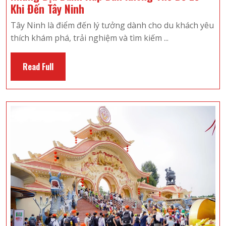
Những
Khi Đến Tây Ninh
Địa
Tây Ninh là điểm đến lý tưởng dành cho du khách yêu
Danh
thích khám phá, trải nghiệm và tìm kiếm ...
Hấp
Dẫn
Read
Read Full
Không
Full
Thể
Bỏ
Lỡ
Khi
Đến
Tây
Ninh