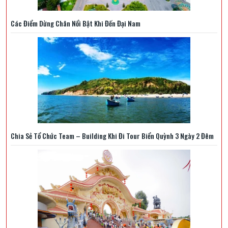
Các Điểm Dừng Chân Nổi Bật Khi Đến Đại Nam
Chia Sẻ Tổ Chức Team – Building Khi Đi Tour Biển Quỳnh 3 Ngày 2 Đêm