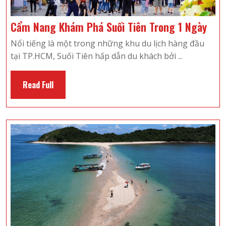
Cẩm
Cẩm Nang Khám Phá Suối Tiên Trong 1 Ngày
Nan
Nổi tiếng là một trong những khu du lịch hàng đầu
Khá
tại TP.HCM, Suối Tiên hấp dẫn du khách bởi ...
Phá
Suối
Read
Read Full
Tiên
Full
Tro
1
Ngà