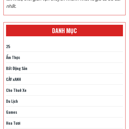
nhất.
DANH MỤC
25
Ẩm Thực
Bất Động Sản
CÂY xANH
Cho Thuê Xe
Du Lịch
Games
Hoa Tươi