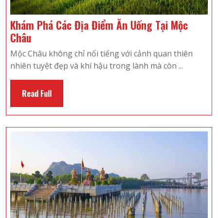
Khám Phá Các Địa Điểm Ăn Uống Tại Mộc
Khám
Châu
Phá
Mộc Châu không chỉ nổi tiếng với cảnh quan thiên
Các
nhiên tuyệt đẹp và khí hậu trong lành mà còn ...
Địa
Điểm
Read
Read Full
Ăn
Full
Uống
Tại
Mộc
Châu