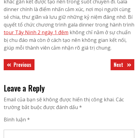
khắc gắn kết được tạo nên trong suốt chuyến đi. Gala
dinner chính là điểm nhấn cảm xúc, nơi mọi người cùng
sẻ chia, thư giãn và lưu giữ những kỷ niệm đáng nhớ. Bí
quyết tổ chức chương trình gala dinner trong hành trình
tour Tây Ninh 2 ngày 1 đêm
không chỉ nằm ở sự chuẩn
bị chu đáo mà còn ở cách tạo nên không gian kết nối,
giúp mỗi thành viên cảm nhận rõ giá trị chung.
Điều
Previous
Next
Previous
Next
hướng
post:
post:
bài
Leave a Reply
viết
Email của bạn sẽ không được hiển thị công khai.
Các
trường bắt buộc được đánh dấu
*
Bình luận
*