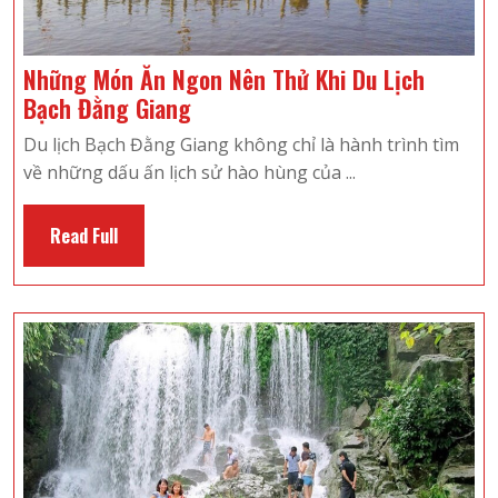
Những Món Ăn Ngon Nên Thử Khi Du Lịch
Những
Bạch Đằng Giang
Món
Du lịch Bạch Đằng Giang không chỉ là hành trình tìm
Ăn
về những dấu ấn lịch sử hào hùng của ...
Ngon
Nên
Read
Read Full
Thử
Full
Khi
Du
Lịch
Bạch
Đằng
Giang