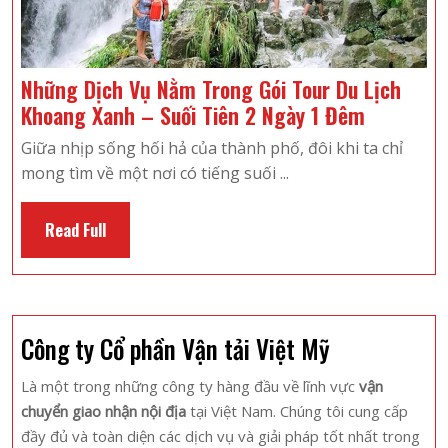
Những Dịch Vụ Nằm Trong Gói Tour Du Lịch
Những
Khoang Xanh – Suối Tiên 2 Ngày 1 Đêm
Dịch
Giữa nhịp sống hối hả của thành phố, đôi khi ta chỉ
Vụ
mong tìm về một nơi có tiếng suối ...
Nằm
Trong
Read
Read Full
Gói
Full
Tour
Du
Lịch
Công ty Cổ phần Vận tải Việt Mỹ
Khoang
Xanh
Là một trong những công ty hàng đầu về lĩnh vực
vận
–
chuyển giao nhận nội địa
tại Việt Nam. Chúng tôi cung cấp
Suối
đầy đủ và toàn diện các dịch vụ và giải pháp tốt nhất trong