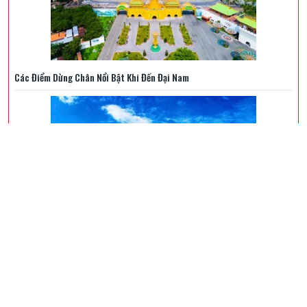
Các Điểm Dừng Chân Nổi Bật Khi Đến Đại Nam
Chia Sẻ Tổ Chức Team – Building Khi Đi Tour Biển Quỳnh 3 Ngày 2 Đêm