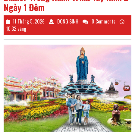
Ngày 1 Đêm
11
DONG
11 Tháng 5, 2026
DONG SINH
0 Comments
Tháng
SINH
10:32 sáng
5,
2026