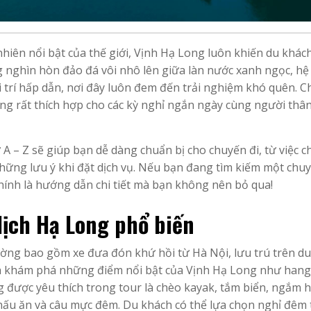
iên nổi bật của thế giới, Vịnh Hạ Long luôn khiến du khác
 nghìn hòn đảo đá vôi nhô lên giữa làn nước xanh ngọc, hệ
 trí hấp dẫn, nơi đây luôn đem đến trải nghiệm khó quên. C
ng rất thích hợp cho các kỳ nghỉ ngắn ngày cùng người thâ
 A – Z sẽ giúp bạn dễ dàng chuẩn bị cho chuyến đi, từ việc 
n những lưu ý khi đặt dịch vụ. Nếu bạn đang tìm kiếm một chuy
 chính là hướng dẫn chi tiết mà bạn không nên bỏ qua!
lịch Hạ Long phổ biến
ờng bao gồm xe đưa đón khứ hồi từ Hà Nội, lưu trú trên du
ình khám phá những điểm nổi bật của Vịnh Hạ Long như han
g được yêu thích trong tour là chèo kayak, tắm biển, ngắm 
 nấu ăn và câu mực đêm. Du khách có thể lựa chọn nghỉ đêm 