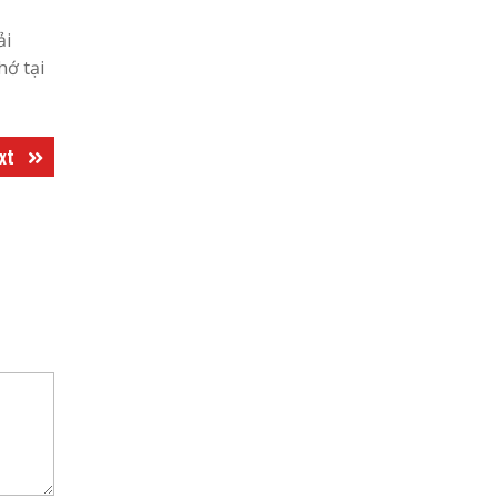
ải
hớ tại
Next
xt
post: