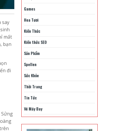
Games
Hoa Tươi
h say
 sinh
Kiến Thức
hỉ mất
Kiến thức SEO
n, bạn
Sản Phẩm
chọn
Spellen
ến đi
Sức Khỏe
Thời Trang
Tin Tức
Vé Máy Bay
g Sửng
hoàng
trên