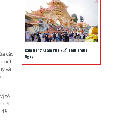
Cẩm Nang Khám Phá Suối Tiên Trong 1
ủa các
Ngày
i tiết
ủy và
hoặc
vị tổ
hiết.
n để