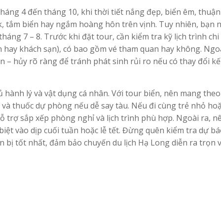
tháng 4 đến tháng 10, khi thời tiết nắng đẹp, biển êm, thuận 
k, tắm biển hay ngắm hoàng hôn trên vịnh. Tuy nhiên, bạn 
ng 7 – 8. Trước khi đặt tour, cần kiểm tra kỹ lịch trình chi t
ền hay khách sạn), có bao gồm vé tham quan hay không. Ngoà
n – hủy rõ ràng để tránh phát sinh rủi ro nếu có thay đổi k
ủ hành lý và vật dụng cá nhân. Với tour biển, nên mang the
 và thuốc dự phòng nếu dễ say tàu. Nếu đi cùng trẻ nhỏ ho
ỗ trợ sắp xếp phòng nghỉ và lịch trình phù hợp. Ngoài ra, n
 biệt vào dịp cuối tuần hoặc lễ tết. Đừng quên kiểm tra dự bá
ẩn bị tốt nhất, đảm bảo chuyến du lịch Hạ Long diễn ra trọn 