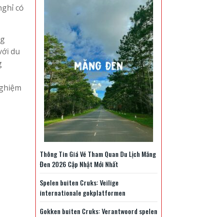
nghỉ có
ng
với du
g
nghiệm
Thông Tin Giá Vé Tham Quan Du Lịch Măng
Đen 2026 Cập Nhật Mới Nhất
Spelen buiten Cruks: Veilige
internationale gokplatformen
Gokken buiten Cruks: Verantwoord spelen