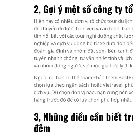
2, Gợi ý một số công ty t
Hiện nay có nhiều đơn vị tổ chức tour du lị
để chuyến đi được trọn vẹn và an toàn, bạn n
tên nổi bật với các tour nghỉ dưỡng chất lư
nghiệp và dịch vụ đồng bộ từ xe đưa đón đến
đoàn, gia đình và nhóm đặt sớm. Bên cạnh đ
tuyến nhanh chóng, tư vấn nhiệt tình và lịch
và nhóm đông người, với mức giá hợp lý đi k
Ngoài ra, bạn có thể tham khảo thêm BestPric
chọn lựa theo ngân sách; hoặc Vietravel, ph
dịch vụ. Dù chọn đơn vị nào, bạn cũng nên xem
hàng trước đó để có lựa chọn phù hợp nhất.
3, Những điều cần biết tr
đêm