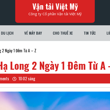
Vận tải Việt Mỹ
Công ty Cổ phần Vận tải Việt Mỹ
DU LỊCH
VÉ MÁY BAY
CHO THUÊ XE
TIN TỨC
LI
 2 Ngày 1 Đêm Từ A – Z
ạ Long 2 Ngày 1 Đêm Từ A 
ments
10:02 sáng