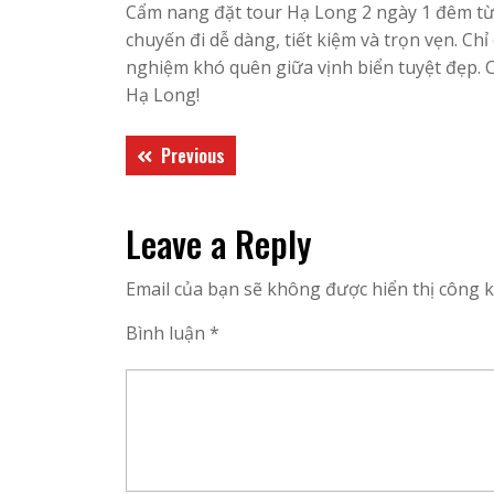
​Cẩm nang đặt tour Hạ Long 2 ngày 1 đêm từ 
chuyến đi dễ dàng, tiết kiệm và trọn vẹn. Chỉ
nghiệm khó quên giữa vịnh biển tuyệt đẹp. C
Hạ Long!
Điều
Previous
Previous
hướng
post:
bài
Leave a Reply
viết
Email của bạn sẽ không được hiển thị công k
Bình luận
*