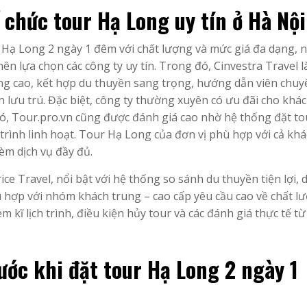
ổ chức tour Hạ Long uy tín ở Hà Nội
ch Hạ Long 2 ngày 1 đêm với chất lượng và mức giá đa dạng,
ên lựa chọn các công ty uy tín. Trong đó, Cinvestra Travel là
ợng cao, kết hợp du thuyền sang trọng, hướng dẫn viên chuy
 lưu trú. Đặc biệt, công ty thường xuyên có ưu đãi cho khá
ó, Tour.pro.vn cũng được đánh giá cao nhờ hệ thống đặt to
 trình linh hoạt. Tour Hạ Long của đơn vị phù hợp với cả khá
èm dịch vụ đầy đủ.
e Travel, nổi bật với hệ thống so sánh du thuyền tiện lợi, 
ù hợp với nhóm khách trung – cao cấp yêu cầu cao về chất l
 kĩ lịch trình, điều kiện hủy tour và các đánh giá thực tế t
ước khi đặt tour Hạ Long 2 ngày 1