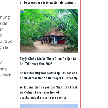
bij betrouwbare internationale casino’s
 nhưng
 cái
ên
ch
ur trực
ch lẻ
Tuyệt Chiêu Săn Vé Tham Quan Du Lịch Củ
dễ
Chi Tiết Kiệm Năm 2026
ượng
Understanding Non GamStop Casinos and
ừ khách
Their Attraction to UK Players Currently
York Condition so you can ‘light the fresh
way’ which have selection of
psychological state sense events