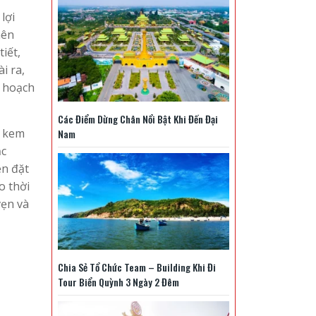
lợi
nên
iết,
i ra,
ế hoạch
Các Điểm Dừng Chân Nổi Bật Khi Đến Đại
o kem
Nam
ặc
ên đặt
o thời
vẹn và
Chia Sẻ Tổ Chức Team – Building Khi Đi
Tour Biển Quỳnh 3 Ngày 2 Đêm