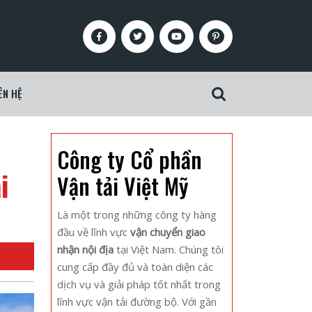
Facebook
Twitter
Youtube
Pinterest
ÊN HỆ
Search
for:
Công ty Cổ phần
i
Vận tải Việt Mỹ
Là một trong những công ty hàng
đầu về lĩnh vực
vận chuyển giao
nhận nội địa
tại Việt Nam. Chúng tôi
cung cấp đầy đủ và toàn diện các
dịch vụ và giải pháp tốt nhất trong
lĩnh vực vận tải đường bộ. Với gần