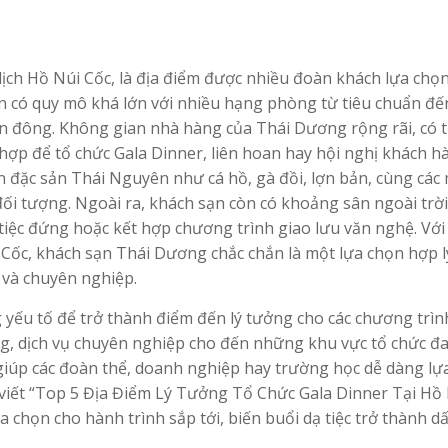
lịch Hồ Núi Cốc, là địa điểm được nhiều đoàn khách lựa chọ
sạn có quy mô khá lớn với nhiều hạng phòng từ tiêu chuẩn đế
àn đông. Không gian nhà hàng của Thái Dương rộng rãi, có 
 hợp để tổ chức Gala Dinner, liên hoan hay hội nghị khách h
 đặc sản Thái Nguyên như cá hồ, gà đồi, lợn bản, cùng các
đối tượng. Ngoài ra, khách sạn còn có khoảng sân ngoài trời
 tiệc đứng hoặc kết hợp chương trình giao lưu văn nghệ. Với
 Cốc, khách sạn Thái Dương chắc chắn là một lựa chọn hợp l
và chuyên nghiệp.
yếu tố để trở thành điểm đến lý tưởng cho các chương trìn
g, dịch vụ chuyên nghiệp cho đến những khu vực tổ chức đa
iúp các đoàn thể, doanh nghiệp hay trường học dễ dàng lự
 viết “Top 5 Địa Điểm Lý Tưởng Tổ Chức Gala Dinner Tại Hồ
a chọn cho hành trình sắp tới, biến buổi dạ tiệc trở thành d