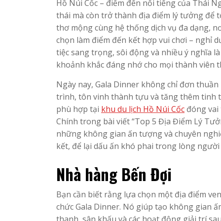
Hồ Núi Cốc – điểm đến nổi tiếng của Thái Ng
thái mà còn trở thành địa điểm lý tưởng để t
thơ mộng cùng hệ thống dịch vụ đa dạng, nơ
chọn làm điểm đến kết hợp vui chơi – nghỉ d
tiệc sang trọng, sôi động và nhiều ý nghĩa 
khoảnh khắc đáng nhớ cho mọi thành viên t
Ngày nay, Gala Dinner không chỉ đơn thuần là
trình, tôn vinh thành tựu và tăng thêm tinh t
phù hợp tại
khu du lịch Hồ Núi Cốc
đóng vai 
Chính trong bài viết “Top 5 Địa Điểm Lý Tư
những không gian ấn tượng và chuyên nghi
kết, để lại dấu ấn khó phai trong lòng người
Nhà hàng Bến Đợi
Bạn cần biết rằng lựa chọn một địa điểm ven
chức Gala Dinner. Nó giúp tạo không gian ấ
thanh, sân khấu và các hoạt động giải trí s