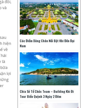
gà đồi,
o và
 sau
Các Điểm Dừng Chân Nổi Bật Khi Đến Đại
h hiện
Nam
hế về
Thái
 là
 bữa
ận lợi
những
er
Chia Sẻ Tổ Chức Team – Building Khi Đi
Tour Biển Quỳnh 3 Ngày 2 Đêm