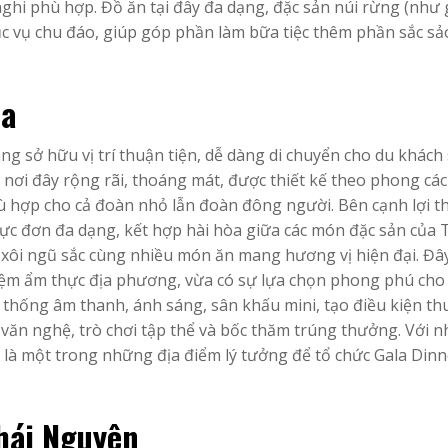
nghi phù hợp. Đồ ăn tại đây đa dạng, đặc sản núi rừng (như 
ục vụ chu đáo, giúp góp phần làm bữa tiệc thêm phần sắc sả
za
g sở hữu vị trí thuận tiện, dễ dàng di chuyển cho du khách
nơi đây rộng rãi, thoáng mát, được thiết kế theo phong các
hù hợp cho cả đoàn nhỏ lẫn đoàn đông người. Bên cạnh lợi t
thực đơn đa dạng, kết hợp hài hòa giữa các món đặc sản của 
xôi ngũ sắc cùng nhiều món ăn mang hương vị hiện đại. Đây
hiệm ẩm thực địa phương, vừa có sự lựa chọn phong phú cho
 thống âm thanh, ánh sáng, sân khấu mini, tạo điều kiện thu
n văn nghệ, trò chơi tập thể và bốc thăm trúng thưởng. Với 
 là một trong những địa điểm lý tưởng để tổ chức Gala Dinn
hái Nguyên