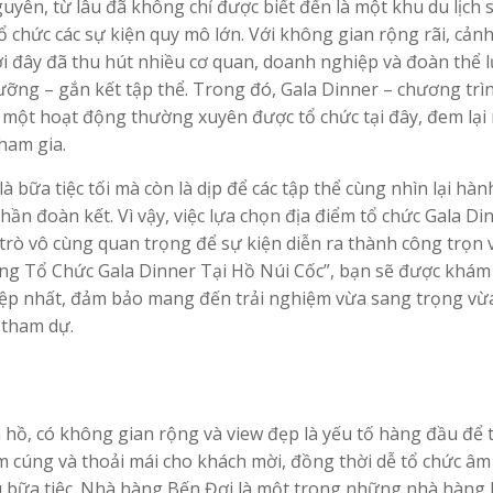
uyên, từ lâu đã không chỉ được biết đến là một khu du lịch 
ổ chức các sự kiện quy mô lớn. Với không gian rộng rãi, cản
i đây đã thu hút nhiều cơ quan, doanh nghiệp và đoàn thể 
ưỡng – gắn kết tập thể. Trong đó, Gala Dinner – chương trì
là một hoạt động thường xuyên được tổ chức tại đây, đem lạ
ham gia.
 bữa tiệc tối mà còn là dịp để các tập thể cùng nhìn lại hàn
hần đoàn kết. Vì vậy, việc lựa chọn địa điểm tổ chức Gala Di
trò vô cùng quan trọng để sự kiện diễn ra thành công trọn 
ởng Tổ Chức Gala Dinner Tại Hồ Núi Cốc”, bạn sẽ được khám
ệp nhất, đảm bảo mang đến trải nghiệm vừa sang trọng vừ
 tham dự.
 hồ, có không gian rộng và view đẹp là yếu tố hàng đầu để 
m cúng và thoải mái cho khách mời, đồng thời dễ tổ chức âm
au bữa tiệc. Nhà hàng Bến Đợi là một trong những nhà hàng 