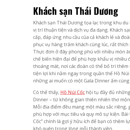
Khách sạn Thái Dương
Khách sạn Thái Dương tọa lạc trong khu du 
vị trí thuận tiện và dịch vụ đa dạng. Khách 
cấp, đáp ứng nhu cầu của cả khách lẻ và đo
phục vụ hàng trăm khách cùng lúc, rất thích
Thực đơn ở đây phong phú với nhiều món ăn
chế biến hiện đại để phù hợp khẩu vị nhiều 
thoáng mát, nơi các đoàn có thể bố trí thêm
tiện lợi khi nằm ngay trong quần thể Hồ Núi
những ai muốn có một Gala Dinner ấm cúng 
Có thể thấy,
Hồ Núi Cốc
hội tụ đầy đủ những 
Dinner – từ không gian thiên nhiên thơ mộn
Mỗi địa điểm đều mang một màu sắc riêng, g
phù hợp với mục tiêu và quy mô sự kiện. Bài
Cốc” chính là gợi ý hữu ích để bạn có thêm lự
khó quên trong lòng mỗi thành viên.