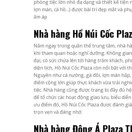
phòng tiệc lớn nhỏ đa dạng và thiết kế tiện 
lợn mán, cá hồ…) được bài trí đẹp mắt và ph
ấm áp
Nhà hàng Hồ Núi Cốc Pla
Nằm ngay trong quần thể trung tâm, nhà hàn
khi tham quan hoặc nghỉ dưỡng. Không gian 
đại, có sức chứa lên tới hàng trăm khách, p
diện tích, Hồ Núi Cốc Plaza còn nổi bật với 
Nguyên như cá nướng, gà đồi, lợn mán hấp, 
điểm cộng lớn giúp thực khách vừa trải ng
tiệc. Nhà hàng cũng được trang bị đầy đủ hệ
để tổ chức các hoạt động giao lưu, biểu diễ
ưu điểm đó, Hồ Núi Cốc Plaza được đánh giá
trọn vẹn và đáng nhớ.
Nhà hàng Đông Á Plaza T