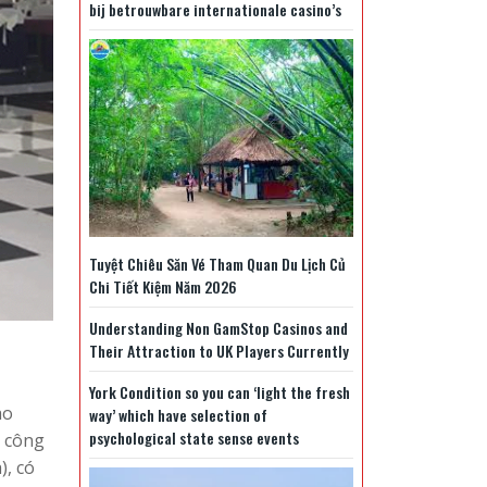
bij betrouwbare internationale casino’s
Tuyệt Chiêu Săn Vé Tham Quan Du Lịch Củ
Chi Tiết Kiệm Năm 2026
Understanding Non GamStop Casinos and
Their Attraction to UK Players Currently
York Condition so you can ‘light the fresh
ao
way’ which have selection of
psychological state sense events
n công
), có