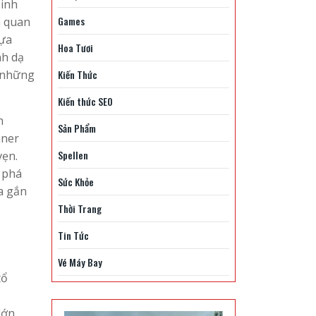
sinh
Games
h quan
lựa
Hoa Tươi
nh dạ
Kiến Thức
i những
Kiến thức SEO
h
Sản Phẩm
nner
Spellen
vẹn.
 phá
Sức Khỏe
a gắn
Thời Trang
Tin Tức
Vé Máy Bay
tổ
lớn