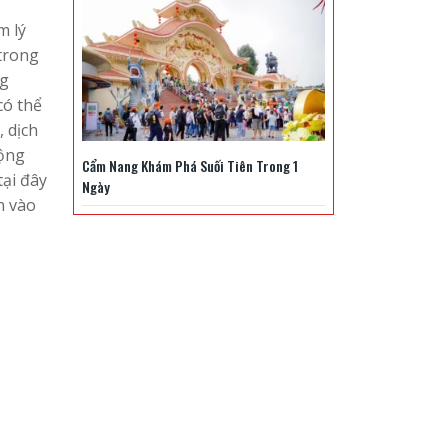
m lý
trong
ng
có thể
 dịch
cộng
Cẩm Nang Khám Phá Suối Tiên Trong 1
tại đây
Ngày
n vào