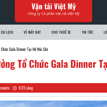
Vận tải Việt Mỹ
Công ty Cổ phần Vận tải Việt Mỹ
DU LỊCH
VÉ MÁY BAY
CHO THUÊ XE
TIN TỨC
LI
 Chức Gala Dinner Tại Hồ Núi Cốc
ưởng Tổ Chức Gala Dinner Tạ
ments
9:23 sáng