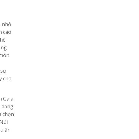
n nhờ
n cao
thể
àng.
 món
 sự
ý cho
h Gala
 dạng.
a chọn
 Núi
ấu ấn