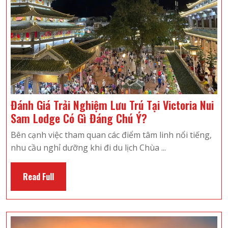
Đánh Giá Trải Nghiệm Lưu Trú Tại Victoria Nui
Đánh
Sam Lodge Có Gì Đáng Chú Ý?
Giá
Bên cạnh việc tham quan các điểm tâm linh nổi tiếng,
Trải
nhu cầu nghỉ dưỡng khi đi du lịch Chùa ...
Nghiệm
Lưu
Read
Read Full
Trú
Full
Tại
Victoria
Nui