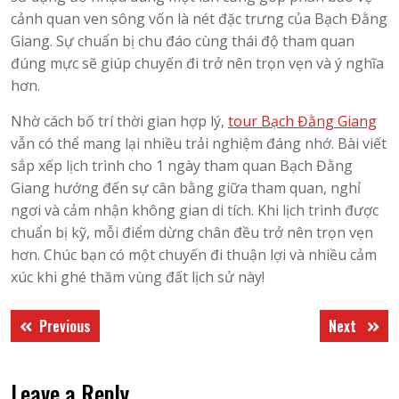
cảnh quan ven sông vốn là nét đặc trưng của Bạch Đằng
Giang. Sự chuẩn bị chu đáo cùng thái độ tham quan
đúng mực sẽ giúp chuyến đi trở nên trọn vẹn và ý nghĩa
hơn.
Nhờ cách bố trí thời gian hợp lý,
tour Bạch Đằng Giang
vẫn có thể mang lại nhiều trải nghiệm đáng nhớ. Bài viết
sắp xếp lịch trình cho 1 ngày tham quan Bạch Đằng
Giang hướng đến sự cân bằng giữa tham quan, nghỉ
ngơi và cảm nhận không gian di tích. Khi lịch trình được
chuẩn bị kỹ, mỗi điểm dừng chân đều trở nên trọn vẹn
hơn. Chúc bạn có một chuyến đi thuận lợi và nhiều cảm
xúc khi ghé thăm vùng đất lịch sử này!
Điều
Previous
Next
Previous
Next
hướng
post:
post:
bài
Leave a Reply
viết