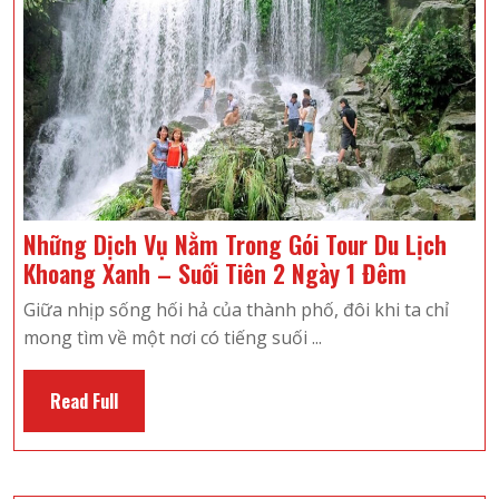
Chi
Tiết
Những Dịch Vụ Nằm Trong Gói Tour Du Lịch
Những
Khoang Xanh – Suối Tiên 2 Ngày 1 Đêm
Dịch
Giữa nhịp sống hối hả của thành phố, đôi khi ta chỉ
Vụ
mong tìm về một nơi có tiếng suối ...
Nằm
Trong
Read
Read Full
Gói
Full
Tour
Du