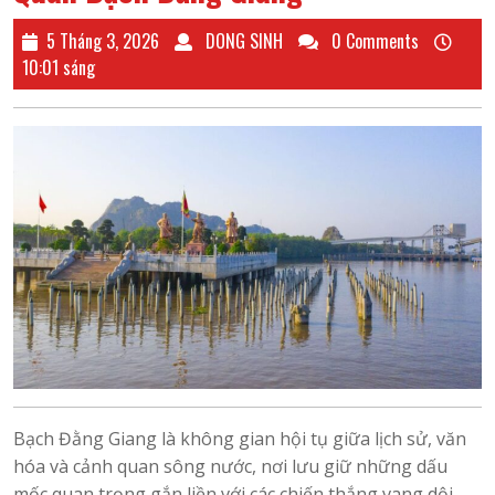
5
DONG
5 Tháng 3, 2026
DONG SINH
0 Comments
Tháng
SINH
10:01 sáng
3,
2026
Bạch Đằng Giang là không gian hội tụ giữa lịch sử, văn
hóa và cảnh quan sông nước, nơi lưu giữ những dấu
mốc quan trọng gắn liền với các chiến thắng vang dội