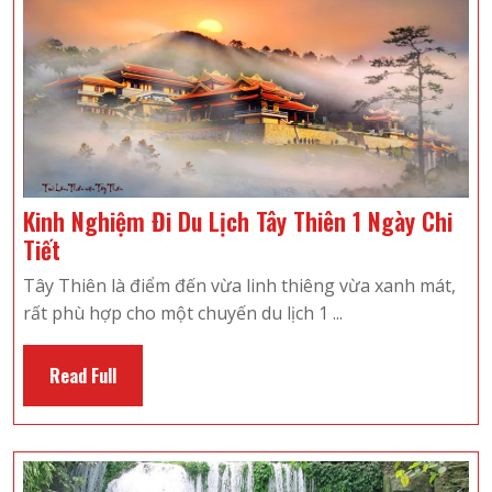
Sam
Lodge
Có
Gì
Đáng
Chú
Ý?
Kinh Nghiệm Đi Du Lịch Tây Thiên 1 Ngày Chi
Kinh
Tiết
Nghiệm
Tây Thiên là điểm đến vừa linh thiêng vừa xanh mát,
Đi
rất phù hợp cho một chuyến du lịch 1 ...
Du
Lịch
Read
Read Full
Tây
Full
Thiên
1
Ngày