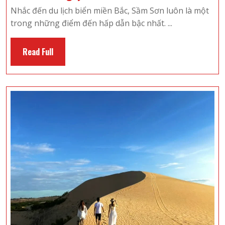
Bộ
Nhắc đến du lịch biển miền Bắc, Sầm Sơn luôn là một
Những
trong những điểm đến hấp dẫn bậc nhất. ...
Chi
Phí
Read
Read Full
Cần
Full
Khi
Đến
Du
Lịch
Sầm
Sơn
2
Ngày
1
Đêm