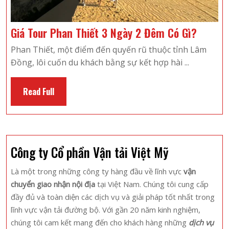
Giá
Giá Tour Phan Thiết 3 Ngày 2 Đêm Có Gì?
Tour
Phan Thiết, một điểm đến quyến rũ thuộc tỉnh Lâm
Phan
Đồng, lôi cuốn du khách bằng sự kết hợp hài ...
Thiết
3
Read
Read Full
Ngày
Full
2
Đêm
Có
Công ty Cổ phần Vận tải Việt Mỹ
Gì?
Là một trong những công ty hàng đầu về lĩnh vực
vận
chuyển giao nhận nội địa
tại Việt Nam. Chúng tôi cung cấp
đầy đủ và toàn diện các dịch vụ và giải pháp tốt nhất trong
lĩnh vực vận tải đường bộ. Với gần 20 năm kinh nghiệm,
chúng tôi cam kết mang đến cho khách hàng những
dịch vụ