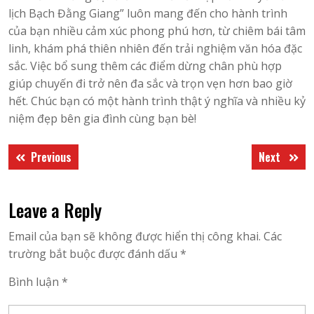
lịch Bạch Đằng Giang” luôn mang đến cho hành trình
của bạn nhiều cảm xúc phong phú hơn, từ chiêm bái tâm
linh, khám phá thiên nhiên đến trải nghiệm văn hóa đặc
sắc. Việc bổ sung thêm các điểm dừng chân phù hợp
giúp chuyến đi trở nên đa sắc và trọn vẹn hơn bao giờ
hết. Chúc bạn có một hành trình thật ý nghĩa và nhiều kỷ
niệm đẹp bên gia đình cùng bạn bè!
Điều
Previous
Next
Previous
Next
hướng
post:
post:
bài
Leave a Reply
viết
Email của bạn sẽ không được hiển thị công khai.
Các
trường bắt buộc được đánh dấu
*
Bình luận
*