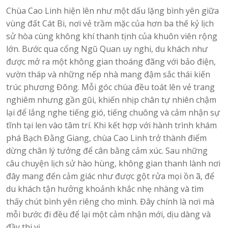
Chùa Cao Linh hiện lên như một dấu lặng bình yên giữa
vùng đất Cát Bi, nơi vẻ trầm mặc của hơn ba thế kỷ lịch
sử hòa cùng không khí thanh tịnh của khuôn viên rộng
lớn. Bước qua cổng Ngũ Quan uy nghi, du khách như
được mở ra một không gian thoáng đãng với bảo điện,
vườn tháp và những nếp nhà mang đậm sắc thái kiến
trúc phương Đông. Mỗi góc chùa đều toát lên vẻ trang
nghiêm nhưng gần gũi, khiến nhịp chân tự nhiên chậm
lại để lắng nghe tiếng gió, tiếng chuông và cảm nhận sự
tĩnh tại len vào tâm trí. Khi kết hợp với hành trình khám
phá Bạch Đằng Giang, chùa Cao Linh trở thành điểm
dừng chân lý tưởng để cân bằng cảm xúc. Sau những
câu chuyện lịch sử hào hùng, không gian thanh lành nơi
đây mang đến cảm giác như được gột rửa mọi ồn ã, để
du khách tận hưởng khoảnh khắc nhẹ nhàng và tìm
thấy chút bình yên riêng cho mình. Đây chính là nơi mà
mỗi bước đi đều để lại một cảm nhận mới, dịu dàng và
đầy thi vị.