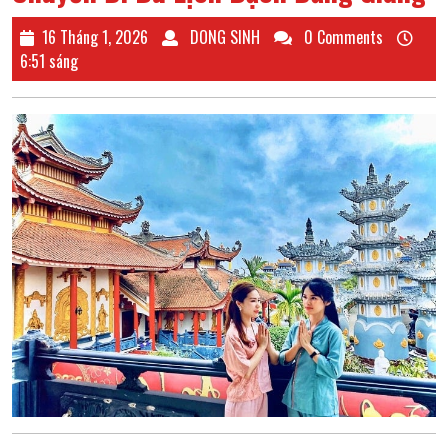
16
DONG
16 Tháng 1, 2026
DONG SINH
0 Comments
Tháng
SINH
6:51 sáng
1,
2026