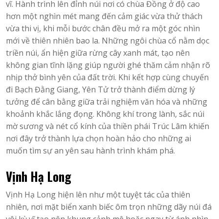
vĩ. Hành trình lên đỉnh núi nơi có chùa Đồng ở độ cao
hơn một nghìn mét mang đến cảm giác vừa thử thách
vừa thi vị, khi mỗi bước chân đều mở ra một góc nhìn
mới về thiên nhiên bao la. Những ngôi chùa cổ nằm dọc
triền núi, ẩn hiện giữa rừng cây xanh mát, tạo nên
không gian tĩnh lặng giúp người ghé thăm cảm nhận rõ
nhịp thở bình yên của đất trời. Khi kết hợp cùng chuyến
đi Bạch Đằng Giang, Yên Tử trở thành điểm dừng lý
tưởng để cân bằng giữa trải nghiệm văn hóa và những
khoảnh khắc lắng đọng. Không khí trong lành, sắc núi
mờ sương và nét cổ kính của thiền phái Trúc Lâm khiến
nơi đây trở thành lựa chọn hoàn hảo cho những ai
muốn tìm sự an yên sau hành trình khám phá.
Vịnh Hạ Long
Vịnh Hạ Long hiện lên như một tuyệt tác của thiên
nhiên, nơi mặt biển xanh biếc ôm trọn những dãy núi đá
vôi kỳ vĩ tạo nên khung cảnh mê hoặc ngay từ ánh nhìn