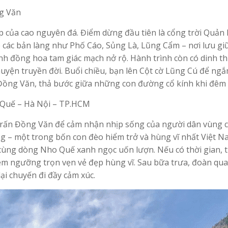
ng Văn
p của cao nguyên đá. Điểm dừng đầu tiên là cổng trời Quản 
hé các bản làng như Phố Cáo, Sủng Là, Lũng Cẩm – nơi lưu gi
h đồng hoa tam giác mạch nở rộ. Hành trình còn có dinh t
 chuyện truyền đời. Buổi chiều, bạn lên Cột cờ Lũng Cú để ng
 Đồng Văn, thả bước giữa những con đường cổ kính khi đêm 
 Quế – Hà Nội – TP.HCM
 trấn Đồng Văn để cảm nhận nhịp sống của người dân vùng c
ng – một trong bốn con đèo hiểm trở và hùng vĩ nhất Việt N
ng dòng Nho Quế xanh ngọc uốn lượn. Nếu có thời gian, t
êm ngưỡng trọn vẹn vẻ đẹp hùng vĩ. Sau bữa trưa, đoàn qua
ại chuyến đi đầy cảm xúc.