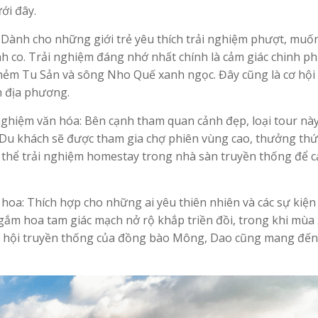
ới đây.
Dành cho những giới trẻ yêu thích trải nghiệm phượt, muố
 co. Trải nghiệm đáng nhớ nhất chính là cảm giác chinh p
ẻm Tu Sản và sông Nho Quế xanh ngọc. Đây cũng là cơ hội
n địa phương.
nghiệm văn hóa: Bên cạnh tham quan cảnh đẹp, loại tour nà
. Du khách sẽ được tham gia chợ phiên vùng cao, thưởng thứ
 thể trải nghiệm homestay trong nhà sàn truyền thống để 
hoa: Thích hợp cho những ai yêu thiên nhiên và các sự kiện
ngắm hoa tam giác mạch nở rộ khắp triền đồi, trong khi mùa
c lễ hội truyền thống của đồng bào Mông, Dao cũng mang đến 