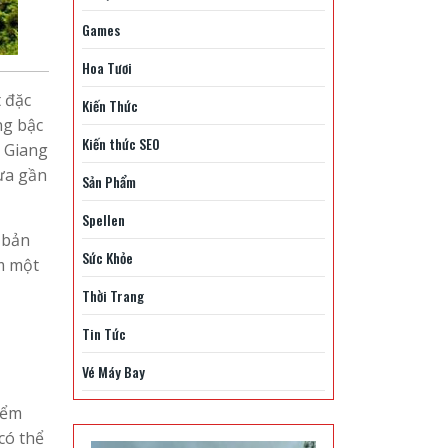
Games
Hoa Tươi
t đặc
Kiến Thức
ng bậc
Kiến thức SEO
à Giang
vừa gần
Sản Phẩm
Spellen
 bản
Sức Khỏe
m một
Thời Trang
Tin Tức
Vé Máy Bay
iểm
có thể