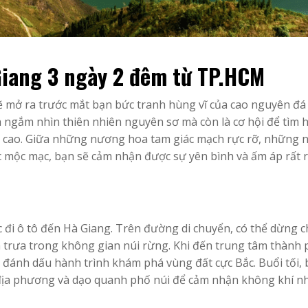
Giang 3 ngày 2 đêm từ TP.HCM
 mở ra trước mắt bạn bức tranh hùng vĩ của cao nguyên đá
h ngắm nhìn thiên nhiên nguyên sơ mà còn là cơ hội để tìm 
 cao. Giữa những nương hoa tam giác mạch rực rỡ, những 
c mộc mạc, bạn sẽ cảm nhận được sự yên bình và ấm áp rất 
c đi ô tô đến Hà Giang. Trên đường di chuyển, có thể dừng c
 trưa trong không gian núi rừng. Khi đến trung tâm thành
 đánh dấu hành trình khám phá vùng đất cực Bắc. Buổi tối,
địa phương và dạo quanh phố núi để cảm nhận không khí n