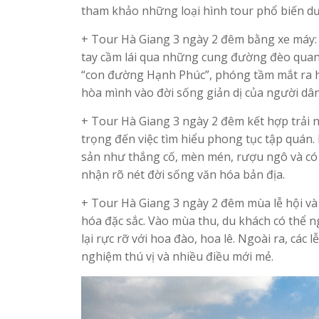
tham khảo những loại hình tour phổ biến dư
+ Tour Hà Giang 3 ngày 2 đêm bằng xe máy: 
tay cầm lái qua những cung đường đèo quanh
“con đường Hạnh Phúc”, phóng tầm mắt ra h
hòa mình vào đời sống giản dị của người dâ
+ Tour Hà Giang 3 ngày 2 đêm kết hợp trải 
trọng đến việc tìm hiểu phong tục tập quán
sản như thắng cố, mèn mén, rượu ngô và có
nhận rõ nét đời sống văn hóa bản địa.
+ Tour Hà Giang 3 ngày 2 đêm mùa lễ hội và 
hóa đặc sắc. Vào mùa thu, du khách có thể 
lại rực rỡ với hoa đào, hoa lê. Ngoài ra, cá
nghiệm thú vị và nhiều điều mới mẻ.