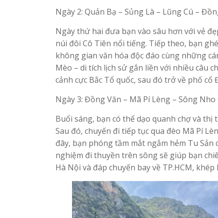
Ngày 2: Quản Bạ – Sủng Là – Lũng Cú – Đồ
Ngày thứ hai đưa bạn vào sâu hơn với vẻ đẹ
núi đôi Cô Tiên nổi tiếng. Tiếp theo, bạn g
không gian văn hóa độc đáo cùng những cán
Mèo – di tích lịch sử gắn liền với nhiều câu
cảnh cực Bắc Tổ quốc, sau đó trở về phố cổ
Ngày 3: Đồng Văn – Mã Pí Lèng – Sông Nho
Buổi sáng, bạn có thể dạo quanh chợ và thị
Sau đó, chuyến đi tiếp tục qua đèo Mã Pí Lè
đây, bạn phóng tầm mắt ngắm hẻm Tu Sản cù
nghiệm đi thuyền trên sông sẽ giúp bạn chi
Hà Nội và đáp chuyến bay về TP.HCM, khép l