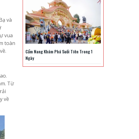
Bạ và
ữ
hự vua
ắm toàn
về.
Cẩm Nang Khám Phá Suối Tiên Trong 1
Ngày
ao.
am. Từ
rải
y về