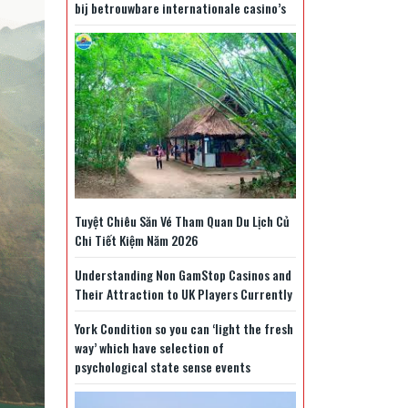
bij betrouwbare internationale casino’s
Tuyệt Chiêu Săn Vé Tham Quan Du Lịch Củ
Chi Tiết Kiệm Năm 2026
Understanding Non GamStop Casinos and
Their Attraction to UK Players Currently
York Condition so you can ‘light the fresh
way’ which have selection of
psychological state sense events