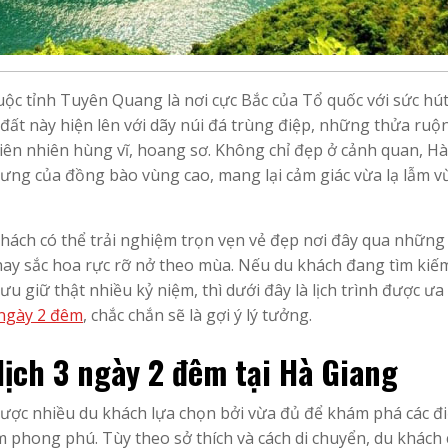
ộc tỉnh Tuyên Quang là nơi cực Bắc của Tổ quốc với sức hú
đất này hiện lên với dãy núi đá trùng điệp, những thửa ruộ
iên nhiên hùng vĩ, hoang sơ. Không chỉ đẹp ở cảnh quan, H
 trưng của đồng bào vùng cao, mang lại cảm giác vừa lạ lẫm 
hách có thể trải nghiệm trọn vẹn vẻ đẹp nơi đây qua những
ay sắc hoa rực rỡ nở theo mùa. Nếu du khách đang tìm kiế
u giữ thật nhiều kỷ niệm, thì dưới đây là lịch trình được ưa
 ngày 2 đêm
, chắc chắn sẽ là gợi ý lý tưởng.
 lịch 3 ngày 2 đêm tại Hà Giang
được nhiều du khách lựa chọn bởi vừa đủ để khám phá các đ
m phong phú. Tùy theo sở thích và cách di chuyển, du khách 