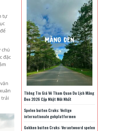
n tự
hục
 để
y chú
c đặc
cảm
 văn
 xuân
Thông Tin Giá Vé Tham Quan Du Lịch Măng
trải
Đen 2026 Cập Nhật Mới Nhất
Spelen buiten Cruks: Veilige
internationale gokplatformen
Gokken buiten Cruks: Verantwoord spelen