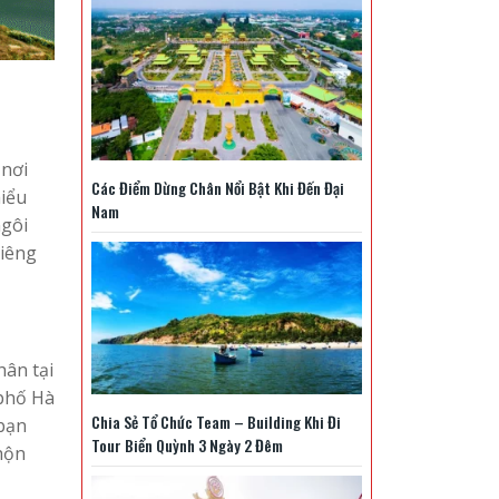
 nơi
Các Điểm Dừng Chân Nổi Bật Khi Đến Đại
hiểu
Nam
ngôi
riêng
hân tại
 phố Hà
Chia Sẻ Tổ Chức Team – Building Khi Đi
 bạn
Tour Biển Quỳnh 3 Ngày 2 Đêm
hộn