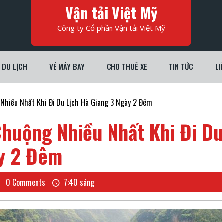
Vận tải Việt Mỹ
Công ty Cổ phần Vận tải Việt Mỹ
DU LỊCH
VÉ MÁY BAY
CHO THUÊ XE
TIN TỨC
LI
Nhiều Nhất Khi Đi Du Lịch Hà Giang 3 Ngày 2 Đêm
Chuộng Nhiều Nhất Khi Đi D
ày 2 Đêm
NG
0 Comments
7:40 sáng
H