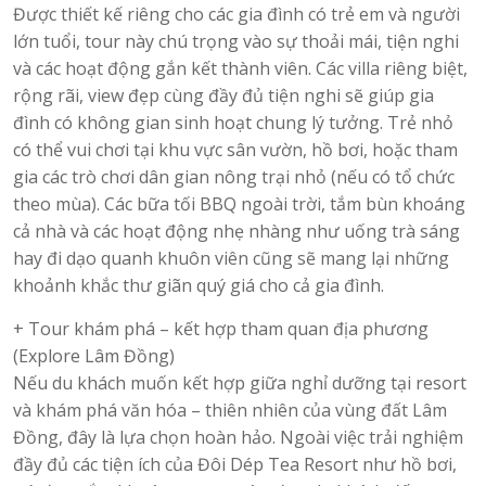
Được thiết kế riêng cho các gia đình có trẻ em và người
lớn tuổi, tour này chú trọng vào sự thoải mái, tiện nghi
và các hoạt động gắn kết thành viên. Các villa riêng biệt,
rộng rãi, view đẹp cùng đầy đủ tiện nghi sẽ giúp gia
đình có không gian sinh hoạt chung lý tưởng. Trẻ nhỏ
có thể vui chơi tại khu vực sân vườn, hồ bơi, hoặc tham
gia các trò chơi dân gian nông trại nhỏ (nếu có tổ chức
theo mùa). Các bữa tối BBQ ngoài trời, tắm bùn khoáng
cả nhà và các hoạt động nhẹ nhàng như uống trà sáng
hay đi dạo quanh khuôn viên cũng sẽ mang lại những
khoảnh khắc thư giãn quý giá cho cả gia đình.
+ Tour khám phá – kết hợp tham quan địa phương
(Explore Lâm Đồng)
Nếu du khách muốn kết hợp giữa nghỉ dưỡng tại resort
và khám phá văn hóa – thiên nhiên của vùng đất Lâm
Đồng, đây là lựa chọn hoàn hảo. Ngoài việc trải nghiệm
đầy đủ các tiện ích của Đôi Dép Tea Resort như hồ bơi,