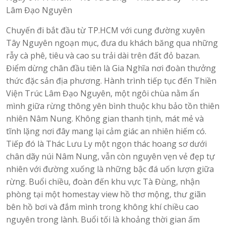
Lâm Đạo Nguyên
Chuyến đi bắt đầu từ TP.HCM với cung đường xuyên
Tây Nguyên ngoạn mục, đưa du khách băng qua những
rẫy cà phê, tiêu và cao su trải dài trên đất đỏ bazan.
Điểm dừng chân đầu tiên là Gia Nghĩa nơi đoàn thưởng
thức đặc sản địa phương. Hành trình tiếp tục đến Thiền
Viện Trúc Lâm Đạo Nguyên, một ngôi chùa nằm ẩn
mình giữa rừng thông yên bình thuộc khu bảo tồn thiên
nhiên Nâm Nung. Không gian thanh tịnh, mát mẻ và
tĩnh lặng nơi đây mang lại cảm giác an nhiên hiếm có.
Tiếp đó là Thác Lưu Ly một ngọn thác hoang sơ dưới
chân dãy núi Nâm Nung, vẫn còn nguyên vẹn vẻ đẹp tự
nhiên với đường xuống là những bậc đá uốn lượn giữa
rừng. Buổi chiều, đoàn đến khu vực Tà Đùng, nhận
phòng tại một homestay view hồ thơ mộng, thư giãn
bên hồ bơi và đắm mình trong không khí chiều cao
nguyên trong lành. Buổi tối là khoảng thời gian ấm