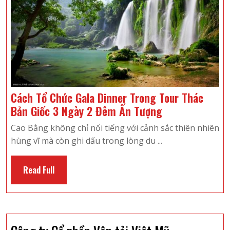
Du
Lịch
2
Ngày
1
Đêm
Cách Tổ Chức Gala Dinner Trong Tour Thác
Cách
Bản Giốc 3 Ngày 2 Đêm Ấn Tượng
Tổ
Cao Bằng không chỉ nổi tiếng với cảnh sắc thiên nhiên
Chức
hùng vĩ mà còn ghi dấu trong lòng du ...
Gala
Dinner
Read
Read Full
Trong
Full
Tour
Thác
Bản