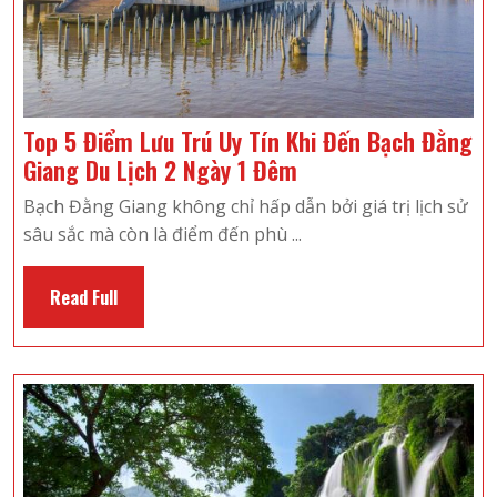
Ngày
1
Đêm
Top 5 Điểm Lưu Trú Uy Tín Khi Đến Bạch Đằng
Top
Giang Du Lịch 2 Ngày 1 Đêm
5
Bạch Đằng Giang không chỉ hấp dẫn bởi giá trị lịch sử
Điểm
sâu sắc mà còn là điểm đến phù ...
Lưu
Trú
Read
Read Full
Uy
Full
Tín
Khi
Đến
Bạch
Đằng
Giang