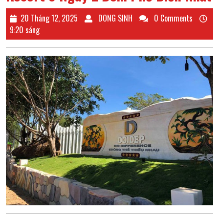
20
DONG
20 Tháng 12, 2025
DONG SINH
0 Comments
Tháng
SINH
9:20 sáng
12,
2025