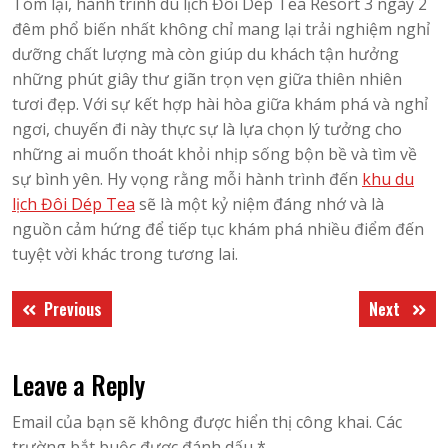
Tóm lại, hành trình du lịch Đôi Dép Tea Resort 3 ngày 2
đêm phổ biến nhất không chỉ mang lại trải nghiệm nghỉ
dưỡng chất lượng mà còn giúp du khách tận hưởng
những phút giây thư giãn trọn vẹn giữa thiên nhiên
tươi đẹp. Với sự kết hợp hài hòa giữa khám phá và nghỉ
ngơi, chuyến đi này thực sự là lựa chọn lý tưởng cho
những ai muốn thoát khỏi nhịp sống bộn bề và tìm về
sự bình yên. Hy vọng rằng mỗi hành trình đến
khu du
lịch Đôi Dép Tea
sẽ là một kỷ niệm đáng nhớ và là
nguồn cảm hứng để tiếp tục khám phá nhiều điểm đến
tuyệt vời khác trong tương lai.
Điều
Previous
Next
Previous
Next
hướng
post:
post:
bài
Leave a Reply
viết
Email của bạn sẽ không được hiển thị công khai.
Các
trường bắt buộc được đánh dấu
*