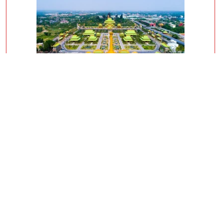
Các Điểm Dừng Chân Nổi Bật Khi Đến Đại Nam
Chia Sẻ Tổ Chức Team – Building Khi Đi Tour Biển Quỳnh 3 Ngày 2 Đêm