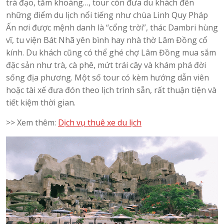
trà đạo, tắm khoáng…, tour còn đưa du khách đến
những điểm du lịch nổi tiếng như chùa Linh Quy Pháp
Ấn nơi được mệnh danh là “cổng trời”, thác Dambri hùng
vĩ, tu viện Bát Nhã yên bình hay nhà thờ Lâm Đồng cổ
kính. Du khách cũng có thể ghé chợ Lâm Đồng mua sắm
đặc sản như trà, cà phê, mứt trái cây và khám phá đời
sống địa phương. Một số tour có kèm hướng dẫn viên
hoặc tài xế đưa đón theo lịch trình sẵn, rất thuận tiện và
tiết kiệm thời gian.
>> Xem thêm:
Dịch vụ thuê xe du lịch