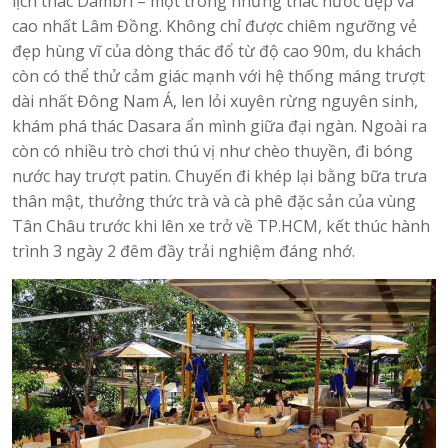
lịch thác Dambri – một trong những thác nước đẹp và
cao nhất Lâm Đồng. Không chỉ được chiêm ngưỡng vẻ
đẹp hùng vĩ của dòng thác đổ từ độ cao 90m, du khách
còn có thể thử cảm giác mạnh với hệ thống máng trượt
dài nhất Đông Nam Á, len lỏi xuyên rừng nguyên sinh,
khám phá thác Dasara ẩn mình giữa đại ngàn. Ngoài ra
còn có nhiều trò chơi thú vị như chèo thuyền, đi bóng
nước hay trượt patin. Chuyến đi khép lại bằng bữa trưa
thân mật, thưởng thức trà và cà phê đặc sản của vùng
Tân Châu trước khi lên xe trở về TP.HCM, kết thúc hành
trình 3 ngày 2 đêm đầy trải nghiệm đáng nhớ.