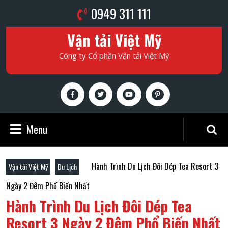
Skip
Phone
0949 311 111
to
Number
content
Vận tải Việt Mỹ
Skip
to
Công ty Cổ phần Vận tải Việt Mỹ
content
Facebook
Twitter
Youtube
Pinterest
Menu
Menu
Search
for:
Hành Trình Du Lịch Đôi Dép Tea Resort 3
Vận tải Việt Mỹ
Du Lịch
Ngày 2 Đêm Phổ Biến Nhất
Hành Trình Du Lịch Đôi Dép Tea
Resort 3 Ngày 2 Đêm Phổ Biến Nhất