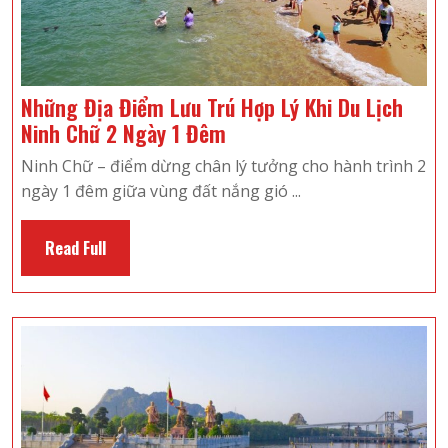
Những Địa Điểm Lưu Trú Hợp Lý Khi Du Lịch
Những
Ninh Chữ 2 Ngày 1 Đêm
Địa
Ninh Chữ – điểm dừng chân lý tưởng cho hành trình 2
Điểm
ngày 1 đêm giữa vùng đất nắng gió ...
Lưu
Trú
Read
Read Full
Hợp
Full
Lý
Khi
Du
Lịch
Ninh
Chữ
2