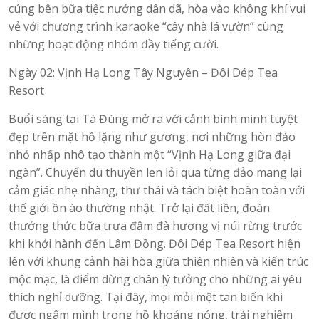
cúng bên bữa tiệc nướng dân dã, hòa vào không khí vui
vẻ với chương trình karaoke “cây nhà lá vườn” cùng
những hoạt động nhóm đầy tiếng cười.
Ngày 02: Vịnh Hạ Long Tây Nguyên – Đôi Dép Tea
Resort
Buổi sáng tại Tà Đùng mở ra với cảnh bình minh tuyệt
đẹp trên mặt hồ lặng như gương, nơi những hòn đảo
nhỏ nhấp nhô tạo thành một “Vịnh Hạ Long giữa đại
ngàn”. Chuyến du thuyền len lỏi qua từng đảo mang lại
cảm giác nhẹ nhàng, thư thái và tách biệt hoàn toàn với
thế giới ồn ào thường nhật. Trở lại đất liền, đoàn
thưởng thức bữa trưa đậm đà hương vị núi rừng trước
khi khởi hành đến Lâm Đồng. Đôi Dép Tea Resort hiện
lên với khung cảnh hài hòa giữa thiên nhiên và kiến trúc
mộc mạc, là điểm dừng chân lý tưởng cho những ai yêu
thích nghỉ dưỡng. Tại đây, mọi mỏi mệt tan biến khi
được ngâm mình trong hồ khoáng nóng, trải nghiệm