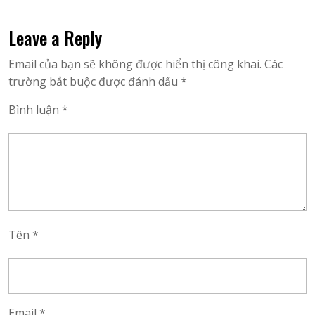
post:
post:
bài
Leave a Reply
viết
Email của bạn sẽ không được hiển thị công khai.
Các
trường bắt buộc được đánh dấu
*
Bình luận
*
Tên
*
Email
*