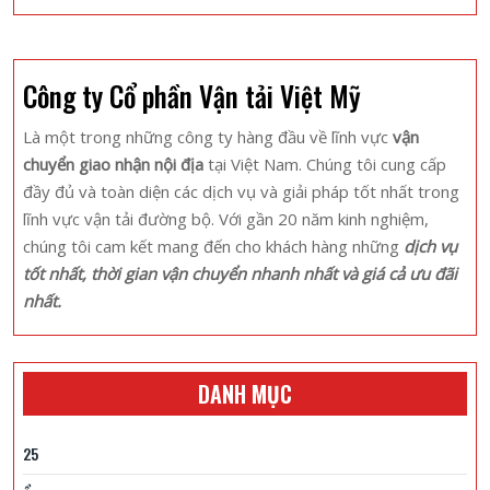
Môn
–
điểm
Công ty Cổ phần Vận tải Việt Mỹ
cộng
nào
Là một trong những công ty hàng đầu về lĩnh vực
vận
được
chuyển giao nhận nội địa
tại Việt Nam. Chúng tôi cung cấp
nhiều
đầy đủ và toàn diện các dịch vụ và giải pháp tốt nhất trong
người
lĩnh vực vận tải đường bộ. Với gần 20 năm kinh nghiệm,
yêu
chúng tôi cam kết mang đến cho khách hàng những
dịch vụ
thích
tốt nhất, thời gian vận chuyển nhanh nhất và giá cả ưu đãi
nhất?
nhất.
DANH MỤC
25