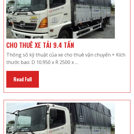
CHO
CHO THUÊ XE TẢI 9.4 TẤN
THUÊ
Thông số kỹ thuật của xe cho thuê vận chuyển + Kích
XE
thước bao: D 10.950 x R 2500 x ...
TẢI
9.4
Read
Read Full
TẤN
Full