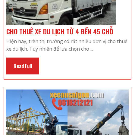
CHO
CHO THUÊ XE DU LỊCH TỪ 4 ĐẾN 45 CHỖ
THUÊ
Hiện nay, trên thị trường có rất nhiều đơn vị cho thuê
XE
xe du lịch. Tuy nhiên để lựa chọn cho ...
DU
LỊCH
Read
Read Full
TỪ
Full
4
ĐẾN
45
CHỖ