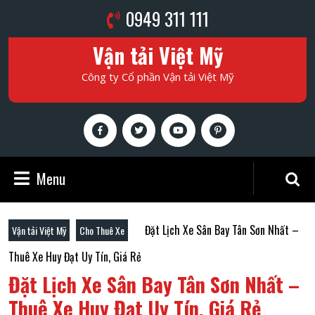
Skip
Phone
0949 311 111
to
Number
content
Vận tải Việt Mỹ
Skip
to
Công ty Cổ phần Vận tải Việt Mỹ
content
Facebook
Twitter
Youtube
Pinterest
Menu
Menu
Search
for:
Đặt Lịch Xe Sân Bay Tân Sơn Nhất –
Vận tải Việt Mỹ
Cho Thuê Xe
Thuê Xe Huy Đạt Uy Tín, Giá Rẻ
Đặt Lịch Xe Sân Bay Tân Sơn Nhất –
Thuê Xe Huy Đạt Uy Tín, Giá Rẻ