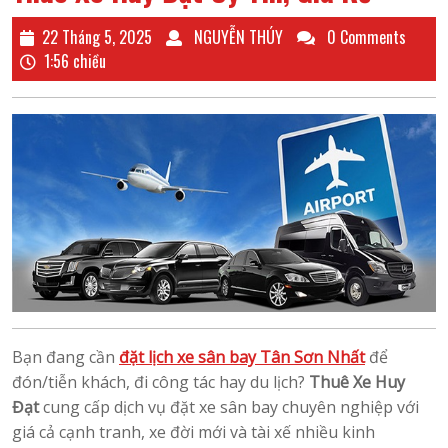
22
NGUYỄN
22 Tháng 5, 2025
NGUYỄN THÚY
0 Comments
Tháng
THÚY
1:56 chiều
5,
2025
Bạn đang cần
đặt lịch xe sân bay Tân Sơn Nhất
để
đón/tiễn khách, đi công tác hay du lịch?
Thuê Xe Huy
Đạt
cung cấp dịch vụ đặt xe sân bay chuyên nghiệp với
giá cả cạnh tranh, xe đời mới và tài xế nhiều kinh