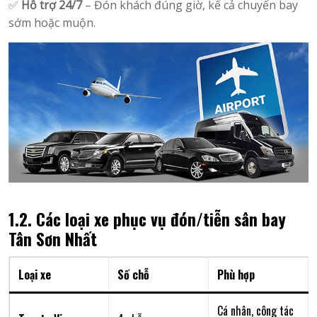
✅
Hỗ trợ 24/7
– Đón khách đúng giờ, kể cả chuyến bay
sớm hoặc muộn.
1.2. Các loại xe phục vụ đón/tiễn sân bay
Tân Sơn Nhất
Loại xe
Số chỗ
Phù hợp
Cá nhân, công tác