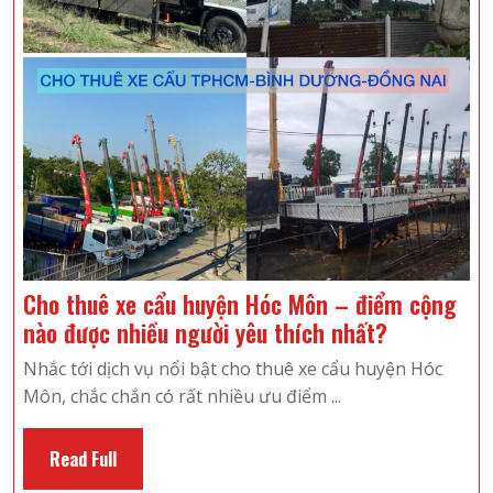
Cho thuê xe cẩu huyện Hóc Môn – điểm cộng
Cho
nào được nhiều người yêu thích nhất?
thuê
Nhắc tới dịch vụ nổi bật cho thuê xe cẩu huyện Hóc
xe
Môn, chắc chắn có rất nhiều ưu điểm ...
cẩu
huyện
Read
Read Full
Hóc
Full