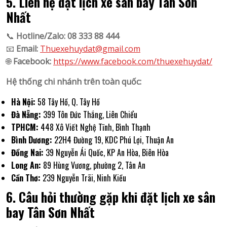
5. Liên hệ đặt lịch xe sân bay Tân Sơn
Nhất
📞
Hotline/Zalo:
08 333 88 444
📧
Email:
Thuexehuydat@gmail.com
🌐
Facebook:
https://www.facebook.com/thuexehuydat/
Hệ thống chi nhánh trên toàn quốc:
Hà Nội:
58 Tây Hồ, Q. Tây Hồ
Đà Nẵng:
399 Tôn Đức Thắng, Liên Chiểu
TPHCM:
448 Xô Viết Nghệ Tĩnh, Bình Thạnh
Bình Dương:
22H4 Đường 19, KDC Phú Lợi, Thuận An
Đồng Nai:
39 Nguyễn Ái Quốc, KP An Hòa, Biên Hòa
Long An:
89 Hùng Vương, phường 2, Tân An
Cần Thơ:
239 Nguyễn Trãi, Ninh Kiều
6. Câu hỏi thường gặp khi đặt lịch xe sân
bay Tân Sơn Nhất