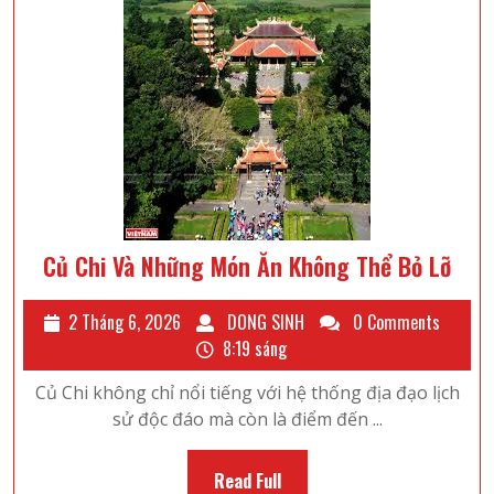
Tại
Vân
Đồn
Củ
Củ Chi Và Những Món Ăn Không Thể Bỏ Lỡ
Chi
Và
2
DONG
2 Tháng 6, 2026
DONG SINH
0 Comments
Nhữ
Tháng
SINH
8:19 sáng
6,
Món
Củ Chi không chỉ nổi tiếng với hệ thống địa đạo lịch
2026
Ăn
sử độc đáo mà còn là điểm đến ...
Khô
Thể
Read
Read Full