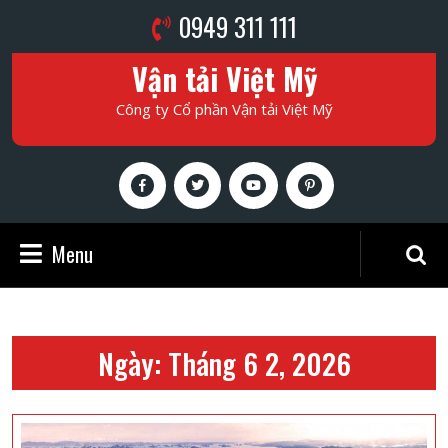
Skip
Phone
0949 311 111
to
Number
content
Vận tải Việt Mỹ
Skip
to
Công ty Cổ phần Vận tải Việt Mỹ
content
Facebook
Twitter
Youtube
Pinterest
Menu
Menu
Search
for:
Ngày:
Tháng 6 2, 2026