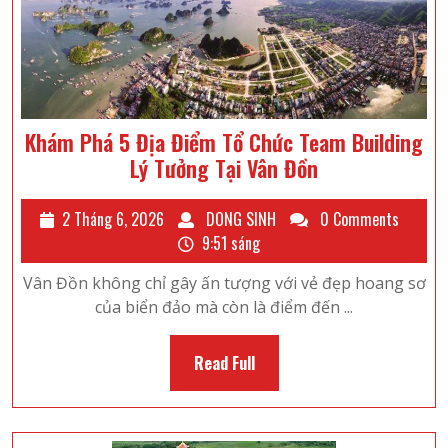
Khám Phá 5 Địa Điểm Tổ Chức Team Building
Khám
Lý Tưởng Tại Vân Đồn
Phá
5
2
DONG
2 Tháng 6, 2026
DONG SINH
0 Comments
Địa
Tháng
SINH
9:51 sáng
6,
Điểm
Vân Đồn không chỉ gây ấn tượng với vẻ đẹp hoang sơ
2026
Tổ
của biển đảo mà còn là điểm đến ...
Chức
Team
Read
Read Full
Building
Full
Lý
Tưởng