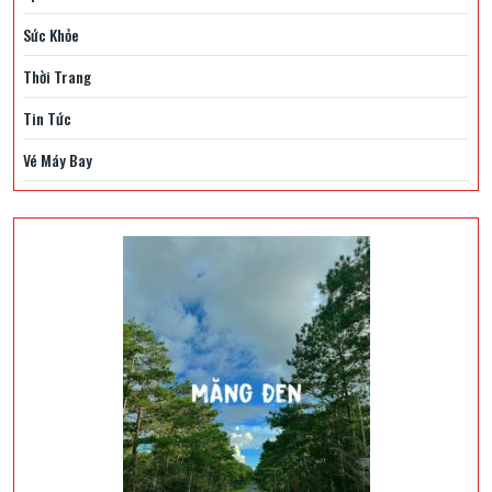
Sức Khỏe
Thời Trang
Tin Tức
Vé Máy Bay