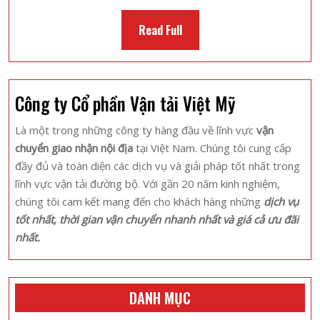
Gói
Cùng
Read
Read Full
Những
Full
Trải
Nghiệm
Đi
Công ty Cổ phần Vận tải Việt Mỹ
Kèm
Là một trong những công ty hàng đầu về lĩnh vực
vận
chuyển giao nhận nội địa
tại Việt Nam. Chúng tôi cung cấp
đầy đủ và toàn diện các dịch vụ và giải pháp tốt nhất trong
lĩnh vực vận tải đường bộ. Với gần 20 năm kinh nghiệm,
chúng tôi cam kết mang đến cho khách hàng những
dịch vụ
tốt nhất, thời gian vận chuyển nhanh nhất và giá cả ưu đãi
nhất.
DANH MỤC