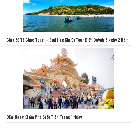
Chia Sẻ Tổ Chức Team – Building Khi Đi Tour Biển Quỳnh 3 Ngày 2 Đêm
Cẩm Nang Khám Phá Suối Tiên Trong 1 Ngày