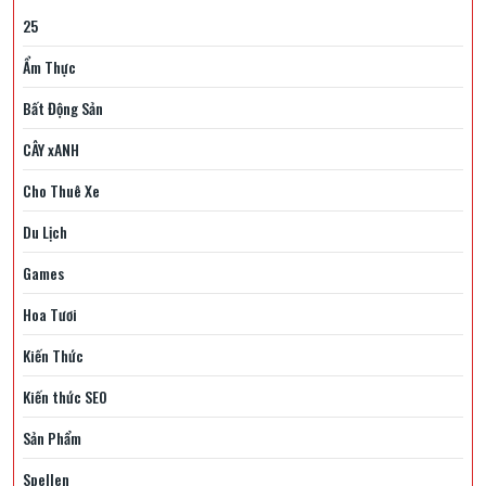
25
Ẩm Thực
Bất Động Sản
CÂY xANH
Cho Thuê Xe
Du Lịch
Games
Hoa Tươi
Kiến Thức
Kiến thức SEO
Sản Phẩm
Spellen