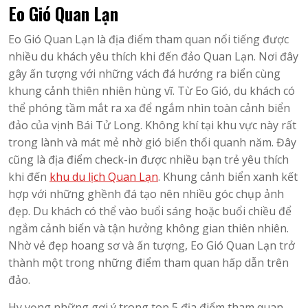
Eo Gió Quan Lạn
Eo Gió Quan Lạn là địa điểm tham quan nổi tiếng được
nhiều du khách yêu thích khi đến đảo Quan Lạn. Nơi đây
gây ấn tượng với những vách đá hướng ra biển cùng
khung cảnh thiên nhiên hùng vĩ. Từ Eo Gió, du khách có
thể phóng tầm mắt ra xa để ngắm nhìn toàn cảnh biển
đảo của vịnh Bái Tử Long. Không khí tại khu vực này rất
trong lành và mát mẻ nhờ gió biển thổi quanh năm. Đây
cũng là địa điểm check-in được nhiều bạn trẻ yêu thích
khi đến
khu du lịch Quan Lạn
. Khung cảnh biển xanh kết
hợp với những ghềnh đá tạo nên nhiều góc chụp ảnh
đẹp. Du khách có thể vào buổi sáng hoặc buổi chiều để
ngắm cảnh biển và tận hưởng không gian thiên nhiên.
Nhờ vẻ đẹp hoang sơ và ấn tượng, Eo Gió Quan Lạn trở
thành một trong những điểm tham quan hấp dẫn trên
đảo.
Hy vọng những gợi ý trong top 5 địa điểm tham quan