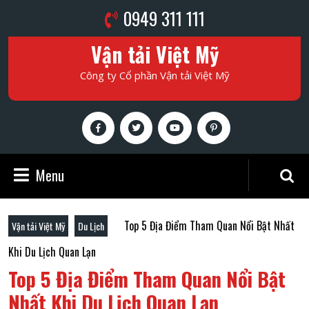
Skip
Phone
0949 311 111
to
Number
content
Vận tải Việt Mỹ
Skip
to
Công ty Cổ phần Vận tải Việt Mỹ
content
Facebook
Twitter
Youtube
Pinterest
Menu
Menu
Search
for:
Top 5 Địa Điểm Tham Quan Nổi Bật Nhất
Vận tải Việt Mỹ
Du Lịch
Khi Du Lịch Quan Lạn
Top 5 Địa Điểm Tham Quan Nổi Bật
Nhất Khi Du Lịch Quan Lạn