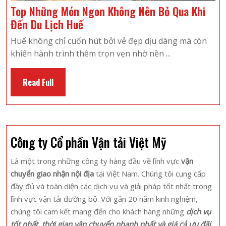
Top Những Món Ngon Không Nên Bỏ Qua Khi
Top
Đến Du Lịch Huế
Những
Huế không chỉ cuốn hút bởi vẻ đẹp dịu dàng mà còn
Món
khiến hành trình thêm trọn vẹn nhờ nền ...
Ngon
Không
Read
Read Full
Nên
Full
Bỏ
Qua
Khi
Công ty Cổ phần Vận tải Việt Mỹ
Đến
Du
Là một trong những công ty hàng đầu về lĩnh vực
vận
Lịch
chuyển giao nhận nội địa
tại Việt Nam. Chúng tôi cung cấp
Huế
đầy đủ và toàn diện các dịch vụ và giải pháp tốt nhất trong
lĩnh vực vận tải đường bộ. Với gần 20 năm kinh nghiệm,
chúng tôi cam kết mang đến cho khách hàng những
dịch vụ
tốt nhất, thời gian vận chuyển nhanh nhất và giá cả ưu đãi