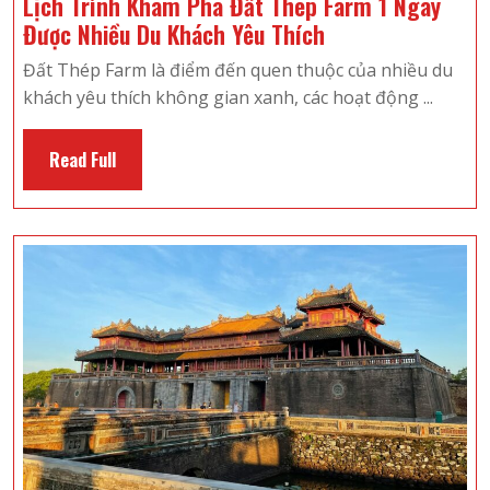
Lịch Trình Khám Phá Đất Thép Farm 1 Ngày
Lịch
Được Nhiều Du Khách Yêu Thích
Trình
Đất Thép Farm là điểm đến quen thuộc của nhiều du
Khám
khách yêu thích không gian xanh, các hoạt động ...
Phá
Đất
Read
Read Full
Thép
Full
Farm
1
Ngày
Được
Nhiều
Du
Khách
Yêu
Thích