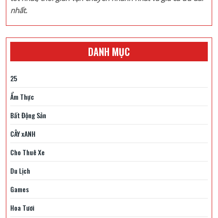
nhất.
DANH MỤC
25
Ẩm Thực
Bất Động Sản
CÂY xANH
Cho Thuê Xe
Du Lịch
Games
Hoa Tươi