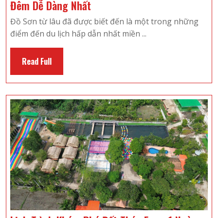
Hướng
Đêm Dễ Dàng Nhất
Dẫn
Đồ Sơn từ lâu đã được biết đến là một trong những
Đặt
điểm đến du lịch hấp dẫn nhất miền ...
Tour
Du
Read
Read Full
Lịch
Full
Đồ
Sơn
3
Ngày
2
Đêm
Dễ
Dàng
Nhất