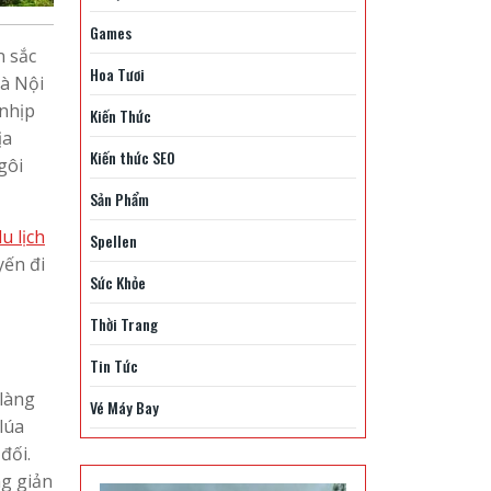
Games
n sắc
Hoa Tươi
Hà Nội
 nhịp
Kiến Thức
ịa
Kiến thức SEO
gôi
Sản Phẩm
u lịch
Spellen
yến đi
Sức Khỏe
Thời Trang
Tin Tức
 làng
Vé Máy Bay
lúa
đối.
ng giản