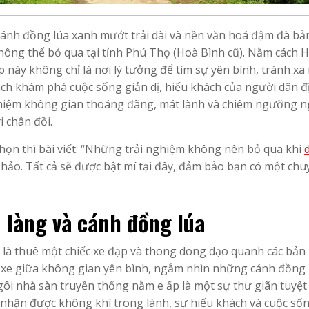
ánh đồng lúa xanh mướt trải dài và nền văn hoá đậm đà bả
hông thể bỏ qua tại tỉnh Phú Thọ (Hoà Bình cũ). Nằm cách 
này không chỉ là nơi lý tưởng để tìm sự yên bình, tránh xa
ách khám phá cuộc sống giản dị, hiếu khách của người dân đ
hiệm không gian thoáng đãng, mát lành và chiêm ngưỡng n
 chân đồi.
ọn thì bài viết: “Những trải nghiệm không nên bỏ qua khi
d
 hảo. Tất cả sẽ được bật mí tại đây, đảm bảo bạn có một chu
 làng và cánh đồng lúa
 là thuê một chiếc xe đạp và thong dong dạo quanh các bản
xe giữa không gian yên bình, ngắm nhìn những cánh đồng 
gôi nhà sàn truyền thống nằm e ấp là một sự thư giãn tuyệt 
 nhận được không khí trong lành, sự hiếu khách và cuộc số