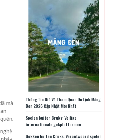
Thông Tin Giá Vé Tham Quan Du Lịch Măng
 dã mà
Đen 2026 Cập Nhật Mới Nhất
han
Spelen buiten Cruks: Veilige
 quên.
internationale gokplatformen
 nghệ
Gokken buiten Cruks: Verantwoord spelen
g nhảy