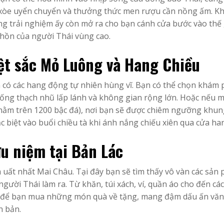
 xòe uyển chuyển và thưởng thức men rượu cần nồng ấm. K
ững trải nghiệm ấy còn mở ra cho bạn cánh cửa bước vào thế 
 hồn của người Thái vùng cao.
t sắc Mỏ Luông và Hang Chiều
 có các hang động tự nhiên hùng vĩ. Bạn có thể chọn khám 
ống thạch nhũ lấp lánh và không gian rộng lớn. Hoặc nếu 
(nằm trên 1200 bậc đá), nơi bạn sẽ được chiêm ngưỡng khu
c biệt vào buổi chiều tà khi ánh nắng chiếu xiên qua cửa ha
u niệm tại Bản Lác
 uất nhất Mai Châu. Tại đây bạn sẽ tìm thấy vô vàn các sản
người Thái làm ra. Từ khăn, túi xách, ví, quần áo cho đến c
vời để bạn mua những món quà về tặng, mang đậm dấu ấn vă
n bản.