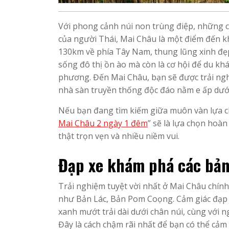
Với phong cảnh núi non trùng điệp, những c
của người Thái, Mai Châu là một điểm đến k
130km về phía Tây Nam, thung lũng xinh đẹp 
sống đô thị ồn ào mà còn là cơ hội để du kh
phương. Đến Mai Châu, bạn sẽ được trải ng
nhà sàn truyền thống độc đáo nằm e ấp dưới
Nếu bạn đang tìm kiếm giữa muôn vàn lựa ch
Mai Châu 2 ngày 1 đêm
” sẽ là lựa chọn hoàn
thật trọn vẹn và nhiều niềm vui.
Đạp xe khám phá các bản
Trải nghiệm tuyệt vời nhất ở Mai Châu chính
như Bản Lác, Bản Pom Coọng. Cảm giác đạp 
xanh mướt trải dài dưới chân núi, cùng với n
Đây là cách chậm rãi nhất để bạn có thể cảm