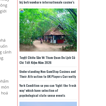
bij betrouwbare internationale casino’s
hông
giới
phá
muốn
ng cảnh
Tuyệt Chiêu Săn Vé Tham Quan Du Lịch Củ
ng.
Chi Tiết Kiệm Năm 2026
Understanding Non GamStop Casinos and
Their Attraction to UK Players Currently
 phẩm
York Condition so you can ‘light the fresh
ác món
way’ which have selection of
n hoá
psychological state sense events