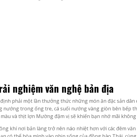
rải nghiệm văn nghệ bản địa
t định phải một lần thưởng thức những món ăn đặc sản dân
g nướng trong ống tre, cá suối nướng vàng giòn bên bếp t
sắc màu và thịt lợn Mường đậm vị sẽ khiến bạn nhớ mãi không
ng khí nơi bản làng trở nên náo nhiệt hơn với các đêm văn
c bạn có thể hòa mình vào nhịp sống của đồng bào Thái, cùn