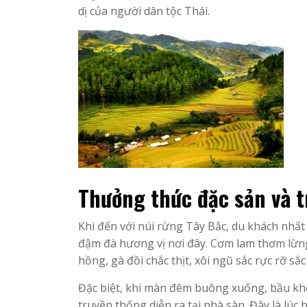
dị của người dân tộc Thái.
Thưởng thức đặc sản và t
Khi đến với núi rừng Tây Bắc, du khách nhấ
đậm đà hương vị nơi đây. Cơm lam thơm lừn
hồng, gà đồi chắc thịt, xôi ngũ sắc rực rỡ 
Đặc biệt, khi màn đêm buông xuống, bầu khô
truyền thống diễn ra tại nhà sàn. Đây là lú