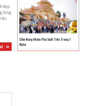
vẻ đẹp
ng lũng
i du
Cẩm Nang Khám Phá Suối Tiên Trong 1
Ngày
Next
xt
post: