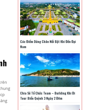
Các Điểm Dừng Chân Nổi Bật Khi Đến Đại
Nam
nh
trên
 khung
Chia Sẻ Tổ Chức Team – Building Khi Đi
kịp
Tour Biển Quỳnh 3 Ngày 2 Đêm
đáng