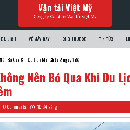
Vận tải Việt Mỹ
Công ty Cổ phần Vận tải Việt Mỹ
DU LỊCH
VÉ MÁY BAY
CHO THUÊ XE
TIN TỨC
LI
ên Bỏ Qua Khi Du Lịch Mai Châu 2 ngày 1 đêm
hông Nên Bỏ Qua Khi Du Lị
đêm
NG
0 Comments
10:34 sáng
H