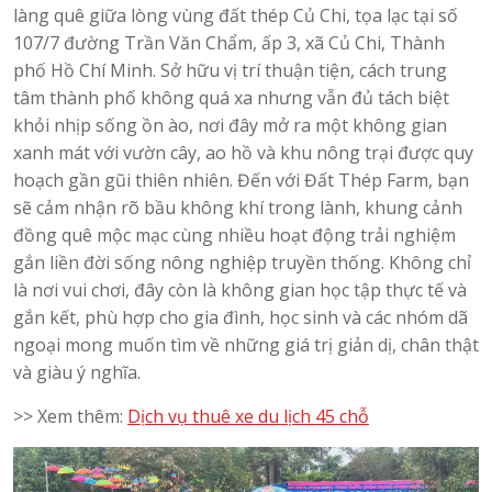
làng quê giữa lòng vùng đất thép Củ Chi, tọa lạc tại số
107/7 đường Trần Văn Chẩm, ấp 3, xã Củ Chi, Thành
phố Hồ Chí Minh. Sở hữu vị trí thuận tiện, cách trung
tâm thành phố không quá xa nhưng vẫn đủ tách biệt
khỏi nhịp sống ồn ào, nơi đây mở ra một không gian
xanh mát với vườn cây, ao hồ và khu nông trại được quy
hoạch gần gũi thiên nhiên. Đến với Đất Thép Farm, bạn
sẽ cảm nhận rõ bầu không khí trong lành, khung cảnh
đồng quê mộc mạc cùng nhiều hoạt động trải nghiệm
gắn liền đời sống nông nghiệp truyền thống. Không chỉ
là nơi vui chơi, đây còn là không gian học tập thực tế và
gắn kết, phù hợp cho gia đình, học sinh và các nhóm dã
ngoại mong muốn tìm về những giá trị giản dị, chân thật
và giàu ý nghĩa.
>> Xem thêm:
Dịch vụ thuê xe du lịch 45 chỗ