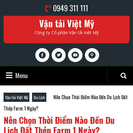
Skip
Phone
0949 311 111
to
Number
content
Vận tải Việt Mỹ
Skip
to
Công ty Cổ phần Vận tải Việt Mỹ
content
Facebook
Twitter
Youtube
Pinterest
Menu
Menu
Search
for:
Nên Chọn Thời Điểm Nào Đến Du Lịch Đất
Vận tải Việt Mỹ
Du Lịch
Thép Farm 1 Ngày?
Nên Chọn Thời Điểm Nào Đến Du
Lịch Đất Thép Farm 1 Ngày?