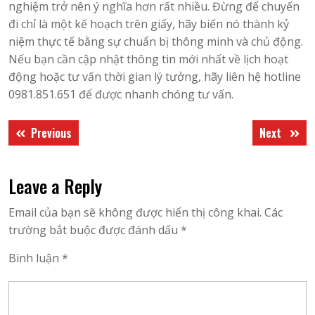
nghiệm trở nên ý nghĩa hơn rất nhiều. Đừng để chuyến
đi chỉ là một kế hoạch trên giấy, hãy biến nó thành kỷ
niệm thực tế bằng sự chuẩn bị thông minh và chủ động.
Nếu bạn cần cập nhật thông tin mới nhất về lịch hoạt
động hoặc tư vấn thời gian lý tưởng, hãy liên hệ hotline
0981.851.651 để được nhanh chóng tư vấn.
Điều
Previous
Next
Previous
Next
hướng
post:
post:
bài
Leave a Reply
viết
Email của bạn sẽ không được hiển thị công khai.
Các
trường bắt buộc được đánh dấu
*
Bình luận
*