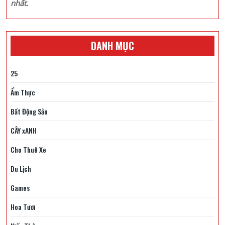
nhất.
DANH MỤC
25
Ẩm Thực
Bất Động Sản
CÂY xANH
Cho Thuê Xe
Du Lịch
Games
Hoa Tươi