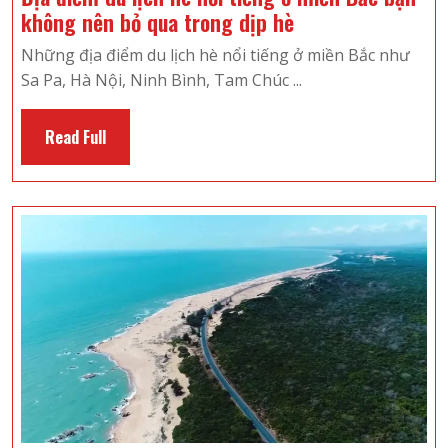
Địa
không nên bỏ qua trong dịp hè
điểm
Những địa điểm du lịch hè nổi tiếng ở miền Bắc như
du
Sa Pa, Hà Nội, Ninh Bình, Tam Chúc ...
lịch
hè
Read
Read Full
nổi
Full
tiếng
ở
miền
Bắc
bạn
không
nên
bỏ
qua
trong
dịp