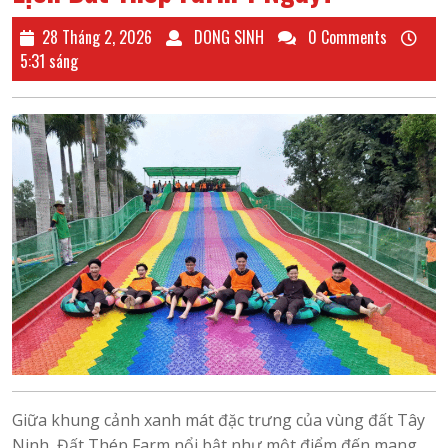
28
DONG
28 Tháng 2, 2026
DONG SINH
0 Comments
Tháng
SINH
5:31 sáng
2,
2026
Giữa khung cảnh xanh mát đặc trưng của vùng đất Tây
Ninh, Đất Thép Farm nổi bật như một điểm đến mang