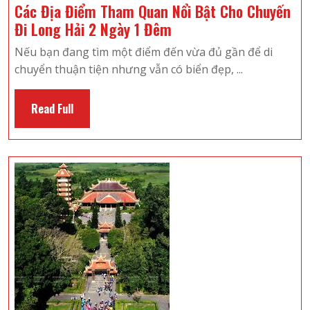
hè
Các Địa Điểm Tham Quan Nổi Bật Cho Chuyến
Các
Đi Long Hải 2 Ngày 1 Đêm
Địa
Nếu bạn đang tìm một điểm đến vừa đủ gần để di
Điểm
chuyển thuận tiện nhưng vẫn có biển đẹp, ...
Tham
Quan
Read
Read Full
Nổi
Full
Bật
Cho
Chuyến
Đi
Long
Hải
2
Ngày
1
Đêm