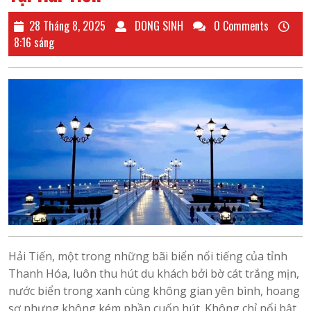
28
DONG
28 Tháng 8, 2025
DONG SINH
0 Comments
Tháng
SINH
8:16 sáng
8,
2025
Hải Tiến, một trong những bãi biển nổi tiếng của tỉnh
Thanh Hóa, luôn thu hút du khách bởi bờ cát trắng mịn,
nước biển trong xanh cùng không gian yên bình, hoang
sơ nhưng không kém phần cuốn hút. Không chỉ nổi bật