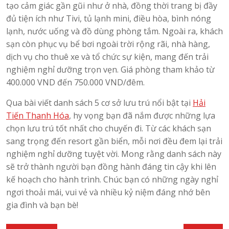
tạo cảm giác gần gũi như ở nhà, đồng thời trang bị đầy
đủ tiện ích như Tivi, tủ lạnh mini, điều hòa, bình nóng
lạnh, nước uống và đồ dùng phòng tắm. Ngoài ra, khách
sạn còn phục vụ bể bơi ngoài trời rộng rãi, nhà hàng,
dịch vụ cho thuê xe và tổ chức sự kiện, mang đến trải
nghiệm nghỉ dưỡng trọn vẹn. Giá phòng tham khảo từ
400.000 VND đến 750.000 VND/đêm.
Qua bài viết danh sách 5 cơ sở lưu trú nổi bật tại
Hải
Tiến Thanh Hóa
, hy vọng bạn đã nắm được những lựa
chọn lưu trú tốt nhất cho chuyến đi. Từ các khách sạn
sang trọng đến resort gần biển, mỗi nơi đều đem lại trải
nghiệm nghỉ dưỡng tuyệt vời. Mong rằng danh sách này
sẽ trở thành người bạn đồng hành đáng tin cậy khi lên
kế hoạch cho hành trình. Chúc bạn có những ngày nghỉ
ngơi thoải mái, vui vẻ và nhiều kỷ niệm đáng nhớ bên
gia đình và bạn bè!
Điều