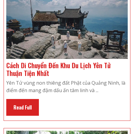
Cách Di Chuyển Đến Khu Du Lịch Yên Tử
Cách
Thuận Tiện Nhất
Di
Yên Tử vùng non thiêng đất Phật của Quảng Ninh, là
Chuyển
điểm đến mang đậm dấu ấn tâm linh và ...
Đến
Khu
Read
Read Full
Du
Full
Lịch
Yên