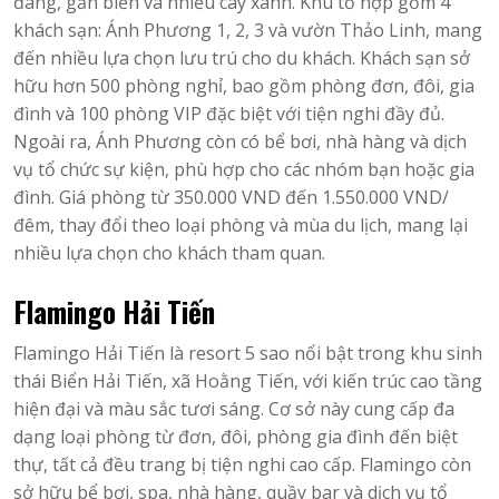
đãng, gần biển và nhiều cây xanh. Khu tổ hợp gồm 4
khách sạn: Ánh Phương 1, 2, 3 và vườn Thảo Linh, mang
đến nhiều lựa chọn lưu trú cho du khách. Khách sạn sở
hữu hơn 500 phòng nghỉ, bao gồm phòng đơn, đôi, gia
đình và 100 phòng VIP đặc biệt với tiện nghi đầy đủ.
Ngoài ra, Ánh Phương còn có bể bơi, nhà hàng và dịch
vụ tổ chức sự kiện, phù hợp cho các nhóm bạn hoặc gia
đình. Giá phòng từ 350.000 VND đến 1.550.000 VND/
đêm, thay đổi theo loại phòng và mùa du lịch, mang lại
nhiều lựa chọn cho khách tham quan.
Flamingo Hải Tiến
Flamingo Hải Tiến là resort 5 sao nổi bật trong khu sinh
thái Biển Hải Tiến, xã Hoằng Tiến, với kiến trúc cao tầng
hiện đại và màu sắc tươi sáng. Cơ sở này cung cấp đa
dạng loại phòng từ đơn, đôi, phòng gia đình đến biệt
thự, tất cả đều trang bị tiện nghi cao cấp. Flamingo còn
sở hữu bể bơi, spa, nhà hàng, quầy bar và dịch vụ tổ