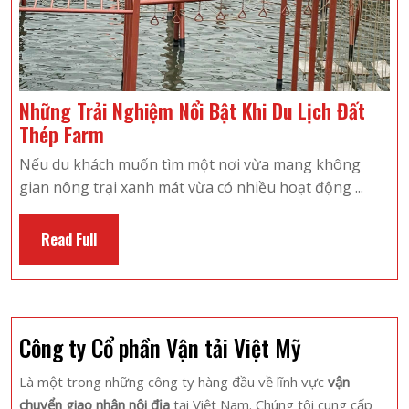
Những Trải Nghiệm Nổi Bật Khi Du Lịch Đất
Những
Thép Farm
Trải
Nếu du khách muốn tìm một nơi vừa mang không
Nghiệm
gian nông trại xanh mát vừa có nhiều hoạt động ...
Nổi
Bật
Read
Read Full
Khi
Full
Du
Lịch
Đất
Công ty Cổ phần Vận tải Việt Mỹ
Thép
Farm
Là một trong những công ty hàng đầu về lĩnh vực
vận
chuyển giao nhận nội địa
tại Việt Nam. Chúng tôi cung cấp