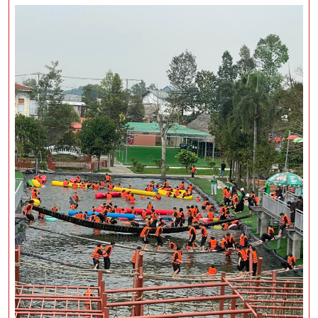
Lịch
Khoang
Xanh
–
Suối
Tiên
2
Ngày
1
Đêm