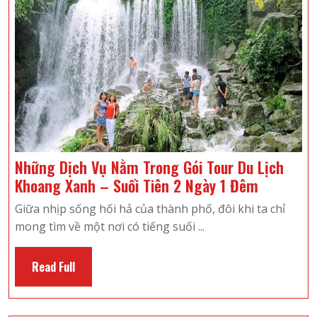
Tử
Thuận
Tiện
Nhất
Những Dịch Vụ Nằm Trong Gói Tour Du Lịch
Những
Khoang Xanh – Suối Tiên 2 Ngày 1 Đêm
Dịch
Giữa nhịp sống hối hả của thành phố, đôi khi ta chỉ
Vụ
mong tìm về một nơi có tiếng suối ...
Nằm
Trong
Read
Read Full
Gói
Full
Tour
Du