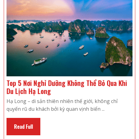
Top 5 Nơi Nghỉ Dưỡng Không Thể Bỏ Qua Khi
Top
Du Lịch Hạ Long
5
Hạ Long – di sản thiên nhiên thế giới, không chỉ
Nơi
quyến rũ du khách bởi kỳ quan vịnh biển ...
Nghỉ
Dưỡng
Read
Read Full
Không
Full