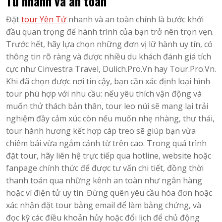
Tử nhanh và an toàn
Đặt
tour Yên Tử
nhanh và an toàn chính là bước khởi
đầu quan trọng để hành trình của bạn trở nên trọn vẹn.
Trước hết, hãy lựa chọn những đơn vị lữ hành uy tín, có
thông tin rõ ràng và được nhiều du khách đánh giá tích
cực như Cinvestra Travel, Dulich.Pro.Vn hay Tour.Pro.Vn.
Khi đã chọn được nơi tin cậy, bạn cần xác định loại hình
tour phù hợp với nhu cầu: nếu yêu thích vận động và
muốn thử thách bản thân, tour leo núi sẽ mang lại trải
nghiệm đầy cảm xúc còn nếu muốn nhẹ nhàng, thư thái,
tour hành hương kết hợp cáp treo sẽ giúp bạn vừa
chiêm bái vừa ngắm cảnh từ trên cao. Trong quá trình
đặt tour, hãy liên hệ trực tiếp qua hotline, website hoặc
fanpage chính thức để được tư vấn chi tiết, đồng thời
thanh toán qua những kênh an toàn như ngân hàng
hoặc ví điện tử uy tín. Đừng quên yêu cầu hóa đơn hoặc
xác nhận đặt tour bằng email để làm bằng chứng, và
đọc kỹ các điều khoản hủy hoặc đổi lịch để chủ động