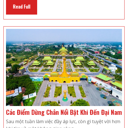
Phí
Read
Read Full
Cần
Full
Khi
Du
Lịch
Flamingo
Đại
Lải
2
Ngày
1
Đêm
Cá
Các Điểm Dừng Chân Nổi Bật Khi Đến Đại Nam
Đ
Sau một tuần làm việc đầy áp lực, còn gì tuyệt vời hơn
D