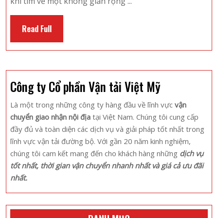
khi tìm về một không gian rộng ...
Ch
Nổ
Read
Read Full
Bậ
Full
Kh
Đ
Đạ
Công ty Cổ phần Vận tải Việt Mỹ
N
Là một trong những công ty hàng đầu về lĩnh vực
vận
chuyển giao nhận nội địa
tại Việt Nam. Chúng tôi cung cấp
đầy đủ và toàn diện các dịch vụ và giải pháp tốt nhất trong
lĩnh vực vận tải đường bộ. Với gần 20 năm kinh nghiệm,
chúng tôi cam kết mang đến cho khách hàng những
dịch vụ
tốt nhất, thời gian vận chuyển nhanh nhất và giá cả ưu đãi
nhất.