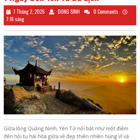
7
DONG
7 Tháng 2, 2026
DONG SINH
0 Comments
Tháng
SINH
7:16 sáng
2,
2026
Giữa lòng Quảng Ninh, Yên Tử nổi bật như một điểm
đến hội tụ hài hòa giữa vẻ đẹp thiên nhiên hùng vĩ và