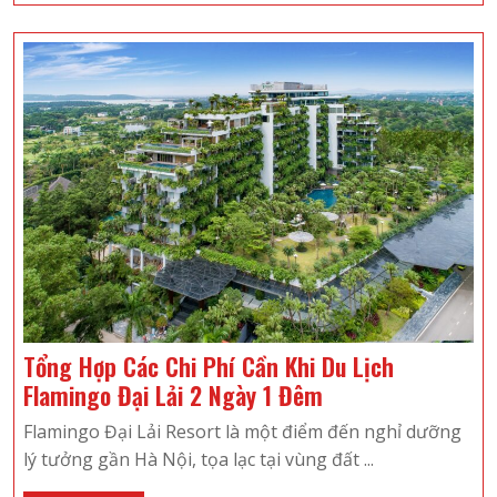
Thể
Bỏ
Qua
Khi
Du
Lịch
Hạ
Long
Tổng Hợp Các Chi Phí Cần Khi Du Lịch
Tổng
Flamingo Đại Lải 2 Ngày 1 Đêm
Hợp
Flamingo Đại Lải Resort là một điểm đến nghỉ dưỡng
Các
lý tưởng gần Hà Nội, tọa lạc tại vùng đất ...
Chi