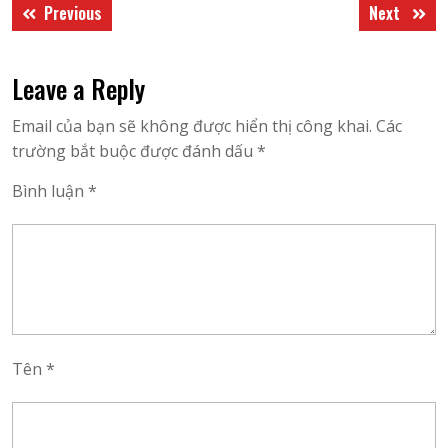
Previous
Next
Previous
Next
hướng
post:
post:
bài
Leave a Reply
viết
Email của bạn sẽ không được hiển thị công khai.
Các
trường bắt buộc được đánh dấu
*
Bình luận
*
Tên
*