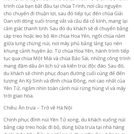
trình của bạn bắt đầu tại chùa Trình, nơi cầu nguyện
cho chuyến đi thuận lợi, sau đó tiếp tục đến chùa Giải
Oan với dòng suối trong vắt và cầu đá cổ kính, mang lại
cảm giác thanh tịnh. Sau đó du khách sẽ di chuyển bằng
cáp treo hoặc leo bộ lên chùa Hoa Yên, ngôi chùa nằm
giữa lưng chừng núi, nơi mây phủ bảng lảng tạo nên
khung cảnh huyền ảo. Từ chùa Hoa Yên, hành trình tiếp
tục qua chùa Một Mái và chùa Bảo Sái, những công trình
mang đậm dấu ấn lịch sử và kiến trúc độc đáo. Sau đó,
du khách sẽ chinh phục đoạn đường cuối cùng để đến
tượng An Kỳ Sinh và đỉnh chùa Đồng, nơi cao nhất của
Yên Tử, ngắm nhìn toàn cảnh núi rừng hùng vĩ và mây
trời giao hòa.
Chiều: Ăn trưa – Trở về Hà Nội
Chinh phục đỉnh núi Yên Tử xong, du khách xuống núi
bằng cáp treo hoặc đi bộ, dùng bữa trưa tại nhà hàng