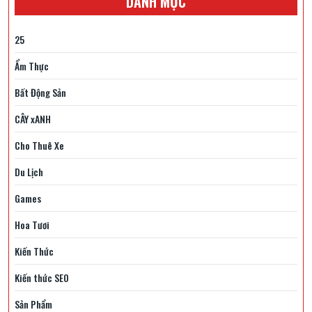
DANH MỤC
25
Ẩm Thực
Bất Động Sản
CÂY xANH
Cho Thuê Xe
Du Lịch
Games
Hoa Tươi
Kiến Thức
Kiến thức SEO
Sản Phẩm