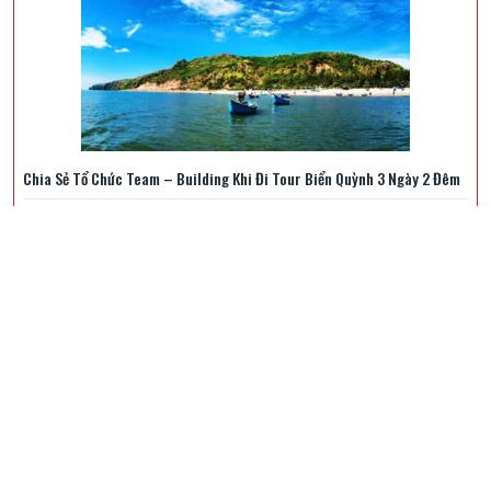
Chia Sẻ Tổ Chức Team – Building Khi Đi Tour Biển Quỳnh 3 Ngày 2 Đêm
Cẩm Nang Khám Phá Suối Tiên Trong 1 Ngày