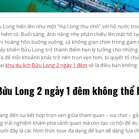
u Long hiện lên như một “Hạ Long thu nhỏ” với hồ nước tr
 hiếm có. Buổi sáng, ánh nắng nhẹ phản chiếu lên mặt hồ t
 khi hoàng hôn buông xuống, cả không gian chìm trong gam
 ấy khiến Bửu Long trở thành điểm hẹn lý tưởng cho những
 Và để mỗi khoảnh khắc trở nên trọn vẹn hơn, bí quyết tổ chứ
tại
khu du lịch Bửu Long 2 ngày 1 đêm
sẽ là điều bạn không
Bửu Long 2 ngày 1 đêm không thể 
g đến sự kết hợp trọn vẹn giữa tham quan – vui chơi – gắ
ng trải nghiệm khám phá cảnh quan mà còn tạo cơ hội để du
ới đây là các hình thức tour đa dạng để bạn dễ dàng lựa c