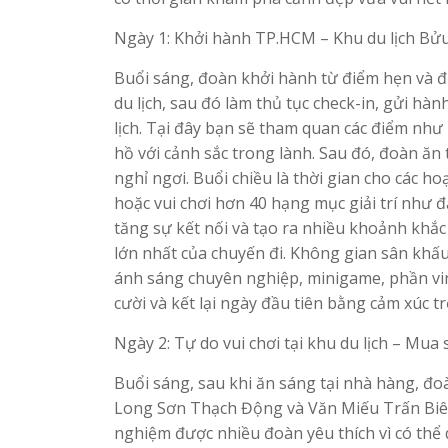
Ngày 1: Khởi hành TP.HCM – Khu du lịch Bử
Buổi sáng, đoàn khởi hành từ điểm hẹn và đ
du lịch, sau đó làm thủ tục check-in, gửi hà
lịch. Tại đây bạn sẽ tham quan các điểm nh
hồ với cảnh sắc trong lành. Sau đó, đoàn ăn
nghỉ ngơi. Buổi chiều là thời gian cho các h
hoặc vui chơi hơn 40 hạng mục giải trí như đ
tăng sự kết nối và tạo ra nhiều khoảnh khắc 
lớn nhất của chuyến đi. Không gian sân khấ
ánh sáng chuyên nghiệp, minigame, phần vinh
cười và kết lại ngày đầu tiên bằng cảm xúc t
Ngày 2: Tự do vui chơi tại khu du lịch – Mua
Buổi sáng, sau khi ăn sáng tại nhà hàng, đo
Long Sơn Thạch Động và Văn Miếu Trấn Biên (
nghiệm được nhiều đoàn yêu thích vì có thể 