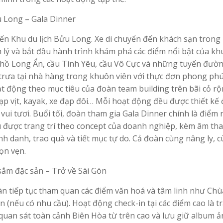
u Long – Gala Dinner
ến Khu du lịch Bửu Long. Xe di chuyển đến khách sạn trong
nh lý và bắt đầu hành trình khám phá các điểm nổi bật của kh
ư hồ Long Ẩn, cầu Tình Yêu, cầu Vô Cực và những tuyến đườ
 trưa tại nhà hàng trong khuôn viên với thực đơn phong phú
oạt động theo mục tiêu của đoàn team building trên bãi cỏ r
ạp vịt, kayak, xe đạp đôi… Mỗi hoạt động đều được thiết kế 
vui tươi. Buổi tối, đoàn tham gia Gala Dinner chính là điểm
u được trang trí theo concept của doanh nghiệp, kèm âm th
 danh, trao quà và tiết mục tự do. Cả đoàn cùng nâng ly, 
rọn vẹn.
 sắm đặc sản – Trở về Sài Gòn
àn tiếp tục tham quan các điểm văn hoá và tâm linh như Chù
nếu có nhu cầu). Hoạt động check-in tại các điểm cao là tr
quan sát toàn cảnh Biên Hòa từ trên cao và lưu giữ album ả