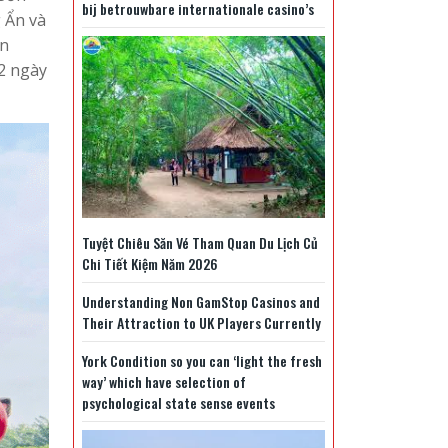
bij betrouwbare internationale casino’s
 Ẩn và
ên
2 ngày
Tuyệt Chiêu Săn Vé Tham Quan Du Lịch Củ
Chi Tiết Kiệm Năm 2026
Understanding Non GamStop Casinos and
Their Attraction to UK Players Currently
York Condition so you can ‘light the fresh
way’ which have selection of
psychological state sense events