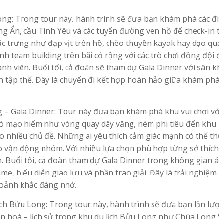
ong: Trong tour này, hành trình sẽ đưa bạn khám phá các đ
ng Ẩn, cầu Tình Yêu và các tuyến đường ven hồ để check-in 
 đặc trưng như đạp vịt trên hồ, chèo thuyền kayak hay dạo q
h team building trên bãi cỏ rộng với các trò chơi đồng đội 
ành viên. Buổi tối, cả đoàn sẽ tham dự Gala Dinner với sân 
 tập thể. Đây là chuyến đi kết hợp hoàn hảo giữa khám phá,
g – Gala Dinner: Tour này đưa bạn khám phá khu vui chơi v
rò mạo hiểm như vòng quay dây văng, ném phi tiêu đến khu 
eo nhiều chủ đề. Những ai yêu thích cảm giác mạnh có thể th
trò vận động nhóm. Với nhiều lựa chọn phù hợp từng sở thích
h. Buổi tối, cả đoàn tham dự Gala Dinner trong không gian 
, biểu diễn giao lưu và phần trao giải. Đây là trải nghiệm 
hoảnh khắc đáng nhớ.
ch Bửu Long: Trong tour này, hành trình sẽ đưa bạn lần lư
ăn hoá – lịch sử trong khu du lịch Bửu Long như Chùa Long