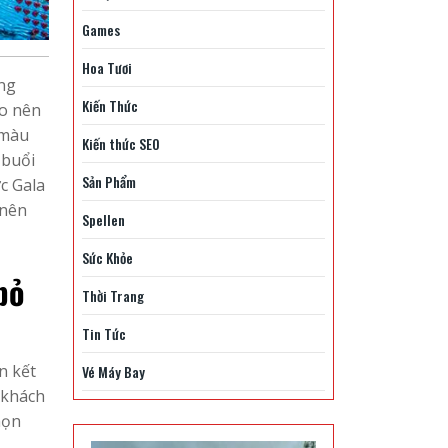
Games
Hoa Tươi
ong
Kiến Thức
ạo nên
 màu
Kiến thức SEO
 buổi
Sản Phẩm
c Gala
 nên
Spellen
Sức Khỏe
bỏ
Thời Trang
Tin Tức
n kết
Vé Máy Bay
 khách
họn