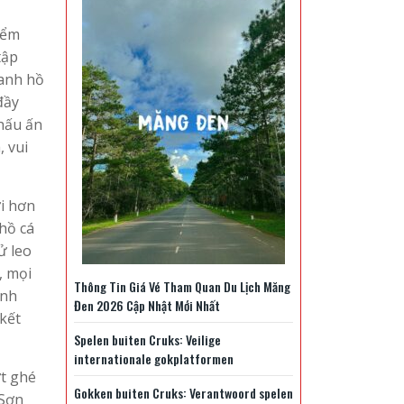
iểm
tập
uanh hồ
đầy
khấu ấn
 vui
ới hơn
hồ cá
ử leo
, mọi
Thông Tin Giá Vé Tham Quan Du Lịch Măng
ánh
Đen 2026 Cập Nhật Mới Nhất
kết
Spelen buiten Cruks: Veilige
internationale gokplatformen
ợt ghé
Gokken buiten Cruks: Verantwoord spelen
 Sơn