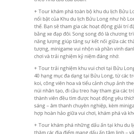
+ Tour khám phá toàn bộ khu du lịch Bửu L
nổi bật của Khu du lịch Bửu Long như hồ Lo
thể. Bạn sẽ tham gia các hoạt động giải trí
bằng xe đạp đôi. Song song đó là chương trìn
năng lượng giúp tăng sự kết nối giữa các th
tượng, minigame vui nhộn và phần vinh danh
chơi và trải nghiệm kỷ niệm đáng nhớ.
+ Tour trải nghiệm khu vui chơi tại Bửu Lon
40 hạng mục đa dạng tại Bửu Long, từ các t
koi, công viên hoa và tiểu cảnh chụp ảnh th
núi nhân tạo, đi cầu treo hay tham gia các 
thành viên đều tìm được hoạt động yêu thíc
sáng – âm thanh chuyên nghiệp, kèm minigame
hợp hoàn hảo giữa vui chơi, khám phá và k
+ Tour khám phá những dấu ấn tại khu du lị
thăm các địa điểm mang dấu ấn tâm linh – v