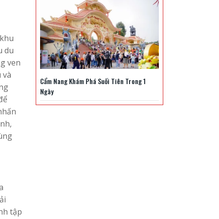
 khu
u du
ng ven
 và
Cẩm Nang Khám Phá Suối Tiên Trong 1
ộng
Ngày
để
 nhấn
anh,
cùng
a
ải
nh tập