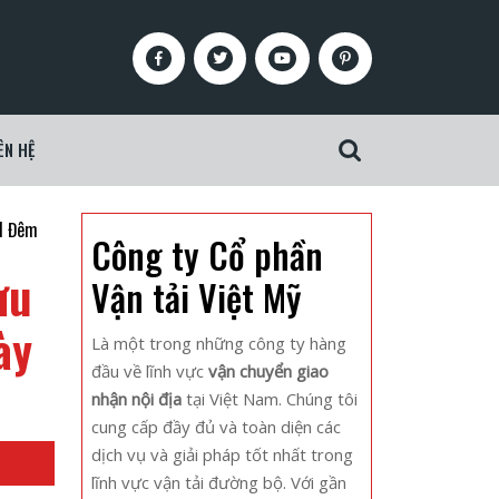
Facebook
Twitter
Youtube
Pinterest
ÊN HỆ
Search
for:
 1 Đêm
Công ty Cổ phần
ưu
Vận tải Việt Mỹ
ày
Là một trong những công ty hàng
đầu về lĩnh vực
vận chuyển giao
nhận nội địa
tại Việt Nam. Chúng tôi
cung cấp đầy đủ và toàn diện các
dịch vụ và giải pháp tốt nhất trong
lĩnh vực vận tải đường bộ. Với gần