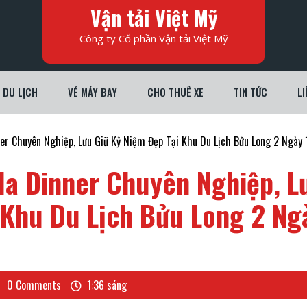
Vận tải Việt Mỹ
Công ty Cổ phần Vận tải Việt Mỹ
DU LỊCH
VÉ MÁY BAY
CHO THUÊ XE
TIN TỨC
LI
er Chuyên Nghiệp, Lưu Giữ Kỷ Niệm Đẹp Tại Khu Du Lịch Bửu Long 2 Ngày
la Dinner Chuyên Nghiệp, L
 Khu Du Lịch Bửu Long 2 Ng
NG
0 Comments
1:36 sáng
H