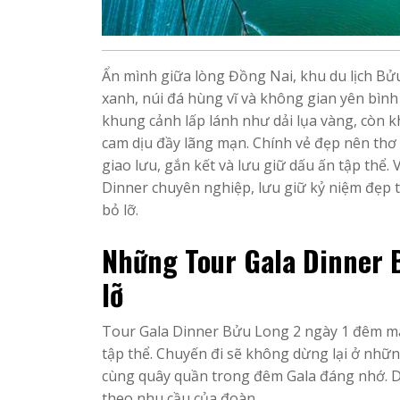
Ẩn mình giữa lòng Đồng Nai, khu du lịch Bử
xanh, núi đá hùng vĩ và không gian yên bình
khung cảnh lấp lánh như dải lụa vàng, còn
cam dịu đầy lãng mạn. Chính vẻ đẹp nên thơ
giao lưu, gắn kết và lưu giữ dấu ấn tập thể.
Dinner chuyên nghiệp, lưu giữ kỷ niệm đẹp 
bỏ lỡ.
Những Tour Gala Dinner 
lỡ
Tour Gala Dinner Bửu Long 2 ngày 1 đêm man
tập thể. Chuyến đi sẽ không dừng lại ở nhữ
cùng quây quần trong đêm Gala đáng nhớ. Dư
theo nhu cầu của đoàn.